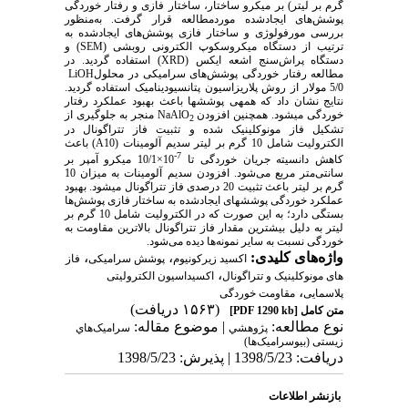
گرم بر لیتر) بر میکرو ساختار، ساختار فازی و رفتار خوردگی
پوشش‌های ایجادشده موردمطالعه قرار گرفت. به‌منظور
بررسی مورفولوژی و ساختار فازی پوشش‌های ایجادشده به
ترتیب از دستگاه میکروسکوپ الکترونی روبشی (
SEM
) و
دستگاه پراش‌سنج اشعه ایکس (
XRD
) استفاده گردید. در
مطالعه رفتار خوردگی پوشش‌های سرامیکی در محلول
LiOH
5/0 مولار از روش پلاریزاسیون پتانسیودینامیک استفاده گردید.
نتایج نشان داد که همه­ی پوشش­ها باعث بهبود عملکرد رفتار
خوردگی می­شود. همچنین افزودن
NaAlO
منجر به جلوگیری از
2
تشکیل فاز مونوکلینیک شده و تثبیت فاز تتراگونال در
الکترولیت شامل 10 گرم بر لیتر سدیم آلومینات (
A10
) باعث
7-
کاهش دانسیته جریان خوردگی تا
10×10/1 میکرو آمپر بر
سانتی‌متر مربع می‌شود
. افزودن سدیم آلومینات به میزان 10
گرم بر لیتر باعث تثبیت 20 درصدی فاز تتراگونال می­شود. بهبود
عملکرد خوردگی پوشش­های ایجادشده به ساختار فازی پوشش‌ها
بستگی دارد؛ به این صورت که در الکترولیت شامل 10 گرم بر
لیتر به دلیل بیشترین مقدار فاز تتراگونال بالاترین مقاومت به
خوردگی نسبت به سایر نمونه‌ها دیده می‌شود.
واژه‌های کلیدی:
،
،
اکسید زیرکونیوم
پوشش سرامیکی
فاز
،
های مونوکلینیک و تتراگونال
اکسیداسیون الکترولیتی
،
پلاسمایی
مقاومت خوردگی
(۱۵۶۳ دریافت)
متن کامل
[PDF 1290 kb]
نوع مطالعه:
| موضوع مقاله:
پژوهشي
سراميک‌هاي
زیستی (بیوسرامیک‌ها)
دریافت: 1398/5/23 | پذیرش: 1398/5/23
بازنشر اطلاعات