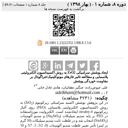
دوره ۸، شماره ۱ - ( بهار ۱۳۹۸ )
|
جلد ۸ شماره ۱ صفحات ۷۱-۵۹
برگشت به فهرست نسخه ها
‎ 20.1001.1.23222352.1398.8.1.5.6
ایجاد پوشش سرامیکی ZrO2 به روش اکسیداسیون الکترولیتی
پلاسمایی و مطالعه تاثیر فازهای مونوکلینیک/تتراگونال بر
مقاومت خوردگی پوشش
۱
*
،
،
علی عیوض‌زاده
چنگیز دهقانیان
هادی عادل خانی
adelkhani@hotmail.com
۱- ،
چکیده:
(۴۲۳۱ مشاهده)
در این پژوهش پوشش اکسید سرامیکی زیرکونیوم (
ZrO
) به
2
روش اکسیداسیون الکترولیتی پلاسمایی (
PEO
) روی آلیاژ
زیرکونیوم
zircaloy-4
ایجادشده است. الکترولیت مورداستفاده
در
PEO
بر پایه سدیم سیلیکات (
SiO
Na
) و سدیم آلومینات
2
3
(
NaAlO
) انتخاب شد و در غلظت ثابت سدیم سیلیکات (10 گرم
2
بر لیتر) تأثیر تغییر غلظت سدیم آلومینات (0، 5/2، 5، 5/7 و 10