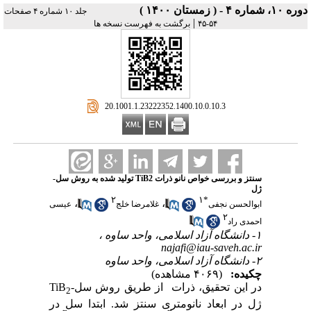
دوره ۱۰، شماره ۴ - ( زمستان ۱۴۰۰ )
جلد ۱۰ شماره ۴ صفحات
|
۵۴-۴۵
برگشت به فهرست نسخه ها
‎ 20.1001.1.23222352.1400.10.0.10.3
سنتز و بررسی خواص نانو ذرات TiB2 تولید شده به روش سل-
ژل
۲
۱
*
،
،
ابوالحسن نجفی
غلامرضا خلج
عیسی
۲
احمدی راد
۱- دانشگاه آزاد اسلامی، واحد ساوه ،
najafi@iau-saveh.ac.ir
۲- دانشگاه آزاد اسلامی، واحد ساوه
چکیده:
(۴۰۶۹ مشاهده)
در این تحقیق، ذرات
از طریق روش سل-
TiB
2
ژل در ابعاد نانومتری سنتز شد. ابتدا سل در