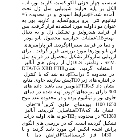
سیستم چهار جزئی آلکو کسید- کاربید بور- آب-
الکل بر پایه فرایند شیمیایی سل ژل تحت
آماده شد.
pH
شرایط اسیدی و در محدوده 5=
تیتانیوم تترا ایزو پروپوکساید و کاربید بور به
عنوان مواد اولیه مورد استفاده قرار گرفت. پس
از فرایند هیدرولیز و تشکیل ژل و به دنبال
تهیه
TiB
عملیات حرارتی، محصول نانو پودر
2
و دما در فرایند سنتز
pH
گردید. اثر پارامترهای
این نانو پودرها مورد بررسی قرار گرفت . برای
ارزیابی سازوکار تشکیل محصول در فرایند سل
SEM-
، زتامتر،
DLS
ژل از روش های آنالیز
استفاده گردید، نشان
DTA/TG-XRD-FTIR
در محدوده 5 ذرات
pH
داده شد که با کنترل
در اندازه های زیر 10
Ti
پیش سازنده حاوی منابع
نشان داد که
FTIR
نانومتر می باشد. داده های
900 دارای پیوندهای
ºC
پودر تهیه شده در دمای
حاوی بور و تیتانیوم بوده و در محدوده عدد موج
-1
1100-1650 پیوندهای حاوی کربن
cm
های
نشان داد که
DTA
شناسایی گردیدند. آنالیز
1380
ºC
در محدوده
TiB
جوانه های اولیه ذرات
2
تشکیل گردیده است. که در بررسی های الگوی
پراش اشعه ایکس این مورد تایید گردید و با
1430 فاز کریستالی
ºC
افزایش دما تا