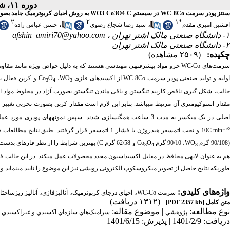
دوره ۱۱، شماره ۳ - ( پاییز ۱۴۰۱ )
سنتز پودر سرمت WC-8Co در سیستم WO3-Co3O4-C به روش احیای کربوترمیک جامد بصورت درجا و تحت اتمسفر هیدروژن: (آنالیز فازی، ریزساختاری و ترمودینامیکی)
۲
۲
۱
*
،
،
افشین امیری مقدم
سید رضا شجاع رضوی
حسن عباس زاده
۱- دانشگاه صنعتی مالک اشتر تهران ،
afshin_amiri70@yahoo.com
۲- دانشگاه صنعتی مالک اشتر تهران
چکیده:
(۲۵۰۹ مشاهده)
رمت
های
WC-Co
جزو مواد پیشرفته­ی مهندسی هستند که به دلیل خواص ویژه مانند مقاومت 
ولیه و تولید صنعتی پودر سرمت
WC-8Co
از اکسیدهای فلزی
WO
،
O
Co
و کربن فعال ب
3
4
3
حالت، شکل گیری ناقص کاربید تنگستن و باقی ماندن تنگستن بصورت آزاد در مخلوط مواد است 
صلی در یک میکسر به مدت 3 ساعت همگن­سازی شدند. سپس نمونه­های پودری مورد عملیات درجای احیای کربوترمیک در دمای
C.min⁻¹
10 و تحت اتمسفر هیدروژن با فشار 1 اتمسفر قرار گرف
90/108 گرم
WO
، 90/10 گرم
O
Co
و 62/58 گرم
C
) بهترین شرایط را از نظر فازهای بدست 
3
4
3
هم به عنوان لایه­ی محافظ در مقابل اکسیداسیون مجدد محصولات عمل می­کند. در این حالت فا
طوری­که نتایج حاصل از تصویر میکروسکوپ الکترونی روبشی نیز این موضوع را تایید می­نماید و میانگین عدد ا
واژه‌های کلیدی:
،
،
،
سرمت WC-Co
احیای درجای کربوترمیک
آنالیزفازی
آنالیز ریزساختا
(۱۳۱۲ دریافت)
متن کامل
[PDF 2357 kb]
نوع مطالعه:
| موضوع مقاله:
پژوهشي
سراميک‌هاي سازه‌اي اكسيدي و غيراكسيدي
دریافت: 1401/2/9 | پذیرش: 1401/6/15