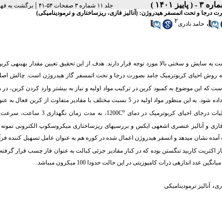
|
جلد ۱۱ شماره ۳ صفحات ۵۴-۴۱
برگشت به فه
۲
،
حامد نادری
به سایش و سختی بالا مورد توجه قرار دارند. هدف از این تحقیق تعیین مقدار بهینه­ی کربن
ه روش احیای کربوترمیک جامد بصورت درجا و تحت اتمسفر گاز هیدروژن است. چالش اصلی
که این موضوع به کمبود کربن در ترکیب مواد اولیه و نیاز به بیشتر وارد کردن کربن، در م
مقدار استوکیومتری آن مرتبط می­باشد. بنابر این لازم است مقدار کربن بصورت تجربی تغییر داده شود. به این منظور مواد اولیه در 5 نسبت مختلف با مقادیر متفاوت ا
o
C
1200، به مدت زمان نگهداری 3 ساعت، سرعت گرمایش
تند. طبق نتایج مطالعات فازی و آنالیز عنصری اشعه­ی ایکس و بررسی­های ریزساختاری میکروسکوپ الکترونی نمون
آمده نشان می­دهد و اتسفر هیدروژن اعمال شده در کوره هم به عنوان عامل تسهیل کننده فرآین
ز اکثریت کاربید تنگستن بوده که در کنار مقادیر جزئی کبالت به عنوان فاز چسب قرار گرفته
ندازه­ی ذرات کامپوزیتی در این حالت حدودا 100 میکرون می­باشد.
،
ری
آنالیز ترمودینامیکی