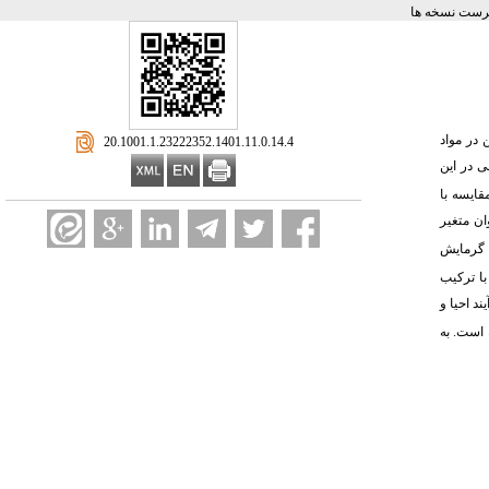
رست نسخه ها
 در مواد
‎ 20.1001.1.23222352.1401.11.0.14.4
 در این
قایسه با
ز کربن فعال به عنوان متغیر
ه با ترکیب
د احیا و
 است. به