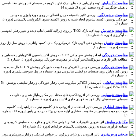
مقاومت اکسایش
تهیه و ارزیابی لایه های نازک نیترید کروم در سیستم کند و پاش مغناطیسی
با هدف جایگزینی کروم سخت [دوره 3، شماره 4]
مقاومت به خوردگی.
بررسی تاثیر دانسیته جریان اعمالی بر روی مورفولوژی و خواص
خوردگی پوشش اکسید تیتانیوم ایجاد شده به روش اکسیداسیون الکترولیتی پلاسمایی [دوره 6،
شماره 3]
مقاومت به سایش
تهیه لایه نازک TiO2 بر روی زیرلایه کاشی لعاب دیده و تغییر رفتار آبدوستی
به آبگریزی [دوره 9، شماره 4]
مقاومت پوشش
پوشش دهی لایهی نازک ترموکرومیک دی اکسید وانادیم با روش سل-ژل روی
شیشه [دوره 6، شماره 1]
مقاومت خوردگی
ایجاد پوشش سرامیکی ZrO2 به روش اکسیداسیون الکترولیتی پلاسمایی و
مطالعه تاثیر فازهای مونوکلینیک/تتراگونال بر مقاومت خوردگی پوشش [دوره 8، شماره 1]
مقاومت خوردگی.
بررسی خواص الکتریکی و مقاومت خوردگی پوشش TiN اعمال شده به
روش کند و پاش روی صفحات دو قطبی تیتانیومی مورد استفاده در پیل سوختی پلیمری [دوره
7، شماره 4]
مقاومت سایشی
تأثیرمقدار TiO2بر میکروساختار، رفتار خوردگی و رفتار سایشی پوشش Ni-
P-W-TiO2 [دوره 10، شماره 1]
مقاومت شیمیایی
بررسی اثر افزودناکسیدهای مختلف بر مکانیزماپال شدن و مقاومت
شیمیایی شیشه‌های اپال خود به خودی حاوی اکسید روی [دوره 2، شماره 1]
مقاومت فشاری
بررسی تاثیر استفاده از افزودنی های کلسیم نیترات تتراهیدرات، کلسیم
فرمات و دوده سیلیس بر مقاومت فشاری اولیه سیمان پرتلند در دمای پایین [دوره 13، شماره
3]
مکانیزم سایش
اثر افزودن نانوذرات SiC بر خواص مکانیکی و مقاومت به سایش کاربیدهای
سمانته فرآوری شده به روش تفجوشی پلاسمای جرقه‌ای [دوره 10، شماره 4]
منحنی پرس‌پذیری
تاثیر افزودن نانو ذرات زیرکونیا بر خواص فیزیکی و رفتار پرس‌پذیری پودر