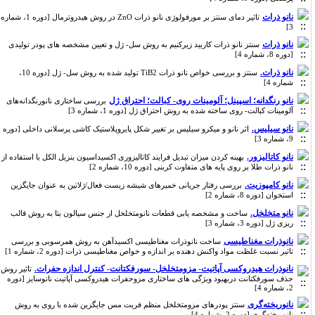
نانو ذرات
تاثیر دمای سنتز بر مورفولوژی نانو ذرات ZnO در روش هیدروترمال [دوره 1، شماره
3]
نانو ذرات
سنتز نانو ذرات کاربید زیرکنیم به روش سل- ژل و تعیین مشخصه های پودر تولیدی
[دوره 8، شماره 4]
نانو ذرات.
سنتز و بررسی خواص نانو ذرات TiB2 تولید شده به روش سل- ژل [دوره 10،
شماره 4]
نانو رنگدانه؛ اسپینل؛ آلومینات روی- کبالت؛ احتراق ژل
بررسی ساختاری نانورنگدانه‌های
آلومینات کبالت- روی ساخته شده به روش احتراق ژل [دوره 1، شماره 3]
نانو سیلیس.
اثر نانو و میکرو سیلیس بر تغییر شکل پایروپلاستیک کاشی پرسلانی داخلی [دوره
9، شماره 3]
نانو کاتالیزور.
بهینه کردن میزان تبدیل فرایند کاتالیزوری اکسیداسیون بنزیل الکل با استفاده از
نانو ذرات طلا بر روی پایه های متفاوت کربنی [دوره 10، شماره 2]
نانو کامپوزیت.
بررسی رفتار جریانی خمیرهای شیشه زیست فعال/ژلاتین به عنوان جایگزین
استخوان [دوره 8، شماره 2]
نانو متخلخل.
ساخت و مشخصه یابی قطعات نانومتخلخل از جنس سیالون بتا به روش قالب
ریزی ژل [دوره 3، شماره 3]
نانوذرات مغناطیسی
ساخت نانوذرات مغناطیسی اکسیدآهن به روش همرسوبی و بررسی
تاثیر نسبت غلظت مواد واکنش دهنده بر اندازه و خواص مغناطیسی ذرات [دوره 2، شماره 1]
نانوذرات هیدروکسی آپاتیت- مزومتخلخل- سورفکتانت- کنترل اندازه حفرات.
تاثیر روش
حذف سورفکتانت دربهبود ویژگی های ساختاری مزوحفرات هیدروکسی آپاتیت نانوسایز [دوره
2، شماره 4]
نانوریخته‌گری
سنتز پودرهای مزومتخلخل منظم فریت مس جایگزین شده با روی به روش
نانوریخته‌گری [دوره 2، شماره 4]