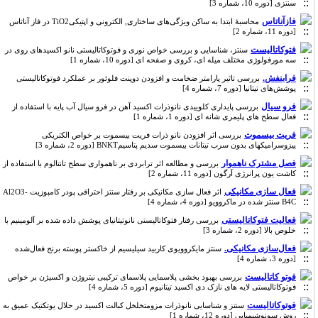
سنتزی [دوره 10، شماره 3]
فازآناتاس
محاسبۀ ابتدا به ساکن ویژگی‌های ساختاری, الکترونی و اپتیکیTiO2 در فاز آناتاس
[دوره 11، شماره 2]
فتوکاتالیست
سنتز، شناسایی و بررسی خواص نوری و فوتوکاتالیستی نانو اکسیدهای روی در
سه مورفولوژی مختلف میله ای، کروی و صفحه ای [دوره 10، شماره 1]
فرابنفش.
بررسی تاثیر پارامتر ضخامت و افزودن دوپنت ‌فلوئور بر عملکرد فوتوکاتالیستی
پوشش‌های تیتانیا [دوره 7، شماره 4]
فرو سیال
بررسی پایداری کلوییدی نانوذرات اکسید آهن در فرو سیال آب پایه با استفاده از
فعال سطح های پلیمری شانه ای [دوره 1، شماره 1]
فریت بیسموت
بررسی اثر افزودن نانو ذرات فریت بیسموت بر خواص الکتریکی
پیزوسرامیکهای بدون سرب تیتانات بیسموت سدیم پتاسیمBNKT [دوره 2، شماره 3]
فصل مشترک ناهموار
بررسی و مطالعه اثر ترابردی بر ناهمواری سطح تانتالوم با استفاده از
کاشت یون پرانرژی آرگون [دوره 11، شماره 2]
فعال سازی مکانیکی
اثر فعال سازی مکانیکی بر رفتار سنتز احتراقی پودر کامپوزیت Al2O3-
B4C سنتز شده در ماکروویو [دوره 4، شماره 4]
فعالیت فتوکاتالیستی
بررسی رفتار فتوکاتالیستی نانوتیتانیای پوشش داده شده بر آلومینیم با
خلوص بالا [دوره 2، شماره 3]
فعال‌سازی مکانیکی.
سنتز مایکروویوی کاربید سیلیسیم از خاکستر پوسته برنج فعال‌شده
[دوره 3، شماره 4]
فوتو کاتالیست
بررسی بهبود بخشی پلاسمایی پلاسمای ترکیبی نیتروژن و اکسیژن بر خواص
فوتوکاتالیستی لایه های نازک دی اکسید تیتانیوم [دوره 5، شماره 4]
فوتوکاتالیست
سنتز و شناسایی نانوذرات مزومتخلخل کبالت اکسید در حلال یوتکتیک عمیق به
روش سونوشیمیایی [دوره 12، شماره 1]