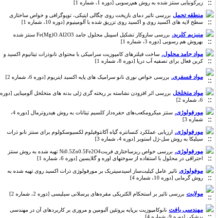
زیرکونیایی سنتز شده به روش هم‌رسوبی [دوره 1، شماره 1]
منطقه تحمل
بررسی تاثیر دمای بازپخت روی چگالی اپتیکی، توپوگرافی و خواص ساختاری
سطح لایه های اکسید روی و اکسید روی تزریق شده با آلومینیوم [دوره 10، شماره 1]
منیزیم کلرید.
بررسی سازوکار تشکیل اسپینل محلول جامد Fe(Mg)O.Al2O3 سنتز شده
بهروش هم رسوبی [دوره 3، شماره 1]
مواد جامد محلول.
ساخت فیلترهای کامپوزیت سرامیکی با محتوای نانوذرات تیتانیوم اکسید و
کربن فعال برای تصفیه آب دریا [دوره 8، شماره 1]
مواد فسفری.
بررسی خواص نوری نانو سرامیک های پایه اکسید ایتریوم [دوره 6، شماره 2]
مواد متخلخل
بررسی اثر افزودن نشاسته بر ریخته گری ژلی بدنه های متخلخل آلومینایی [دوره
6، شماره 2]
مورفولوژی.
سنتز میکرومکعب‌های حفره‌دار کلسیم تیتانات به روش هیدروترمال [دوره 4،
شماره 3]
مورفولوژی.
ارزیابی عملکرد کنسانتره گیاه آکانتوفیلوم لکسیوسکولوم برای سنتز نانو ذرات
سیلیکا به روش سل-ژل استوبر [دوره 4، شماره 3]
مورفولوژی.
بررسی خواص ریزساختاری فریتNi0.5Zn0.5Fe2O4 تهیه شده به روش سنتز
احتراقی در محلول با استفاده از سوختهای اوره و گلایسین [دوره 6، شماره 1]
موفولوژی
تاثیر عامل کیلیت‌ساز اسید‌سیتریک بر مورفولوژی ذرات اکسید‌ روی تهیه شده به
روش گرمابی [دوره 10، شماره 4]
مولایت
بررسی تاثیر بر استحکام الکتریکی مقره‌های پرسلانی سیلیسی [دوره 2، شماره 2]
مهندسی بافت
نانوکامپوزیت برپایه پروتئین آلبومین و مروری بر کاربردهای آن در مهندسی
پزشکی [دوره 9، شماره 4]