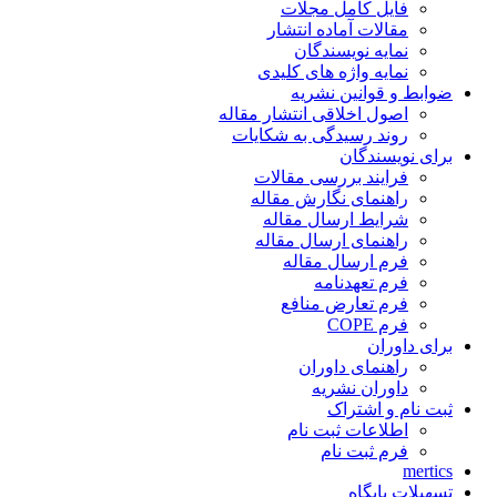
فایل کامل مجلات
مقالات آماده انتشار
نمایه نویسندگان
نمایه واژه های کلیدی
ضوابط و قوانین نشریه
اصول اخلاقی انتشار مقاله
روند رسیدگی به شکایات
برای نویسندگان
فرایند بررسی مقالات
راهنمای نگارش مقاله
شرایط ارسال مقاله
راهنمای ارسال مقاله
فرم ارسال مقاله
فرم تعهدنامه
فرم تعارض منافع
فرم COPE
برای داوران
راهنمای داوران
داوران نشریه
ثبت نام و اشتراک
اطلاعات ثبت نام
فرم ثبت نام
mertics
تسهیلات پایگاه