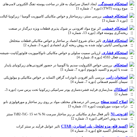
استحکام چسبندگی.
ایجاد اتصال سرامیک به فلز در ساخت پوسته تفنگ الکترونی لامپ‌های
موج رونده (TWT) [دوره 7، شماره 1]
استحکام خمشی
بررسی سنتز، ریزساختار و خواص مکانیکی کامپوزیت آلومینا / زیرکونیا-کبالت
[دوره 5، شماره 3]
استحکام خمشی.
اثر نوع مواد افزودنی بر شوک پذیری قطعات ویژه دیرگداز در صنعت
ریخته‌گری پیوسته فولاد [دوره 13، شماره 3]
استحکام فشاری
تاثیر دمای شروع انجماد بر ساختار و خواص مکانیکی قطعات متخلخل
هیدروکسی آپاتیتی تولید شده به روش ریخته گری انجمادی [دوره 3، شماره 2]
استحکام فشاری.
ارزیابی سمیت سلولی و خواص مکانیکی نانوکامپوزیت فلوئورآپاتیت–شیشه
زیست فعال 45S5 [دوره 8، شماره 4]
استحکام.
بررسی خواص الکترولیت سدیم بتا آلومینا در حضور افزودنی‌های زیرکونیای پایدار
شده با ایتریم و اکسید نایوبیوم [دوره 7، شماره 1]
استخوان زایی.
بررسی تأثیر افزودن نانوذرات گرافن اکساید بر خواص مکانیکی و بیولوژیکی
سیمان کلسیم فسفاتی [دوره 7، شماره 4]
اصطکاک
مدل‌سازی فرایند فشرده‌سازی پودر سرامیکی زیرکونیا تحت پرس سرد [دوره 3،
شماره 2]
اصلاح کننده سطح
بررسی اثر درصدهای مختلف مواد بر روی ریز ساختار و مورفولوژی نانو
ذرات مونت موریلونیت [دوره 11، شماره 3]
افزودنی Ni
تأثیر فعال سازی مکانیکی بر ریز ساختار سرمت TiB2-TiC- 15 wt % Ni سنتز
شده به روش احتراقی [دوره 5، شماره 2]
اکسید قلع- مزو تخلخل- پلی استایرن- CTAB
تاثیر عوامل فرآیند بر سنتز کرات
مزومتخلخل اکسید قلع [دوره 3، شماره 4]