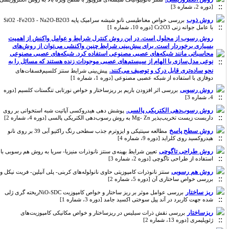
[دوره 2، شماره 3]
روش ذوب
بررسی خواص مغناطیسی نانو شیشه سرامیک پایه SiO2 -Fe2O3 - Na2O-B2O3
با عامل جوانه زنی Cr2O3 [دوره 10، شماره 1]
روش رسوب از محلول است. در این روش کنترل شرایط و عوامل واکنش از اهمیت
بسیاری برخوردار است. برای پیش‌بینی شرایط چنین واکنشی می‌توان از روش‌های
محاسباتی مانند شبکه‌های عصبی مصنوعی استفاده کرد.‌ شبکه‌های عصبی مصنوعی
نوعی مدل‌سازی با الهام از سیستم‌های عصبی موجودات زنده هستند که مسائل را به
نحو ساده‌تری قابل درک و توصیف می‌کنند.
پیش‌بینی شرایط سنتز کلسیم‌فسفات‌های
دوفازی با استفاده از شبکه‌ عصبی مصنوعی [دوره 1، شماره 1]
روش رسوبی
بررسی اثر افزودن باریم بر ریزساختار و خواص نورتابی تنگستات کلسیم [دوره
4، شماره 3]
روش رسوب‌دهی الکتریکی پالسی.
پوشش دهی هیدروکسی آپاتیت شبه استخوانی بر روی
داربست زیست تخریب‌پذیر Mg- Zn به روش رسوب‌دهی الکتریکی پالسی [دوره 4، شماره 2]
روش سطح پاسخ
مطالعه سینتیکی و ایزوترم جذب سطحی رنگ راکتیو آبی 39 بر روی نانو
هیدروکسید روی کلراید [دوره 9، شماره 4]
روش طراحی تاگوچی
تعیین شرایط بهینه‌ی سنتز نانوذرات منیزیا- سریا به روش هم رسوبی با
استفاده از طراحی تاگوچی [دوره 2، شماره 3]
روش هم رسوبی
سنتز نانوذرات کامپوزیتی حاوی نانولوله‌های کربنی- پلی آنیلین- فریت نیکل و
بررسی خواص ساختاری آن [دوره 5، شماره 2]
ریز ساختار
بررسی عوامل موثر بر ریز ساختار و خواص کامپوزیت NiO-SDCریخته گری ژلی
شده جهت کاربرد در آند پیل سوختی اکسید جامد [دوره 3، شماره 1]
ریزساختار
بررسی نقش ذرات سیلیس در ریزساختار و خواص مکانیکی کامپوزیت‌های
ژئوپلیمری [دوره 13، شماره 2]