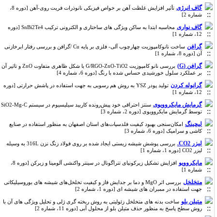
گاف انرژی
تأثیر افزایش غلظت آهن بر خواص فیزیکی نانوذرات فریت روی-آهن [دوره 8،
شماره 2]
گاف نواری
محاسبه ابتدا به ساکن ویژگی های ساختاری و الکترونی ترکیب SnBi2Te4 [دوره
12، شماره 1]
گرافن
ساخت نانوکامپوزیت چهارچوب‌ آلی- فلزی بر پایه Cu /گرافن و بررسی رفتار ابرخازنی
آن [دوره 8، شماره 1]
گرافن (G)
بررسی نانو کامپوزیت G/RGO-ZnO-TiO2 با شکل ظاهری متفاوت ZnO و تاثیر آن
بر عملکرد سلول خورشیدی حساس شده با رنگ [دوره 6، شماره 4]
گرانوله کردن
تولید پودر YSZ به روش هم رسوبی به جهت استفاده در پاشش حرارتی [دوره
12، شماره 1]
گرمایش مایکروویوی
سنتز احتراقی خود پیش‌رونده کاربید سیلیسیوم در سیستم SiO2-Mg-C
توسط گرمایش مایکروویوی [دوره 2، شماره 3]
لیچینگ
امکان‌سنجی بهبود کیفیت فلدسپات‌های استان اصفهان به منظور استفاده در صنایع
کاشی و سرامیک [دوره 6، شماره 3]
لیزر CO2.
بررسی پوشش شیشه زیستی ایجاد شده بر روی فولاد زنگ نزن 316L به وسیله
لیزر CO2 [دوره 1، شماره 1]
مایکروویو
افزایش تشکیل زیرکونیای تتراگونال در سینتر واکنشی آلومینا و زیرکن [دوره 8،
شماره 1]
متخلخل
بررسی اثر MgO و دما بر جدایش فاز و کیفیت تخلخل‌های شیشه های بوروسیلیکاتی
جهت استفاده در ممبران های شیشه ای [دوره 1، شماره 2]
متیلن بلو
ساخت بدنه های متخلخل زئولیتی به روش ریخته گری ژلی و تحلیل ویژگی های آن با
روش سطح پاسخ به منظور حذف متیلن بلو از محلول آبی [دوره 11، شماره 2]