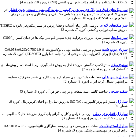
Ti3SiC2 با استفاده از فرآیند مذاب خورانی واکنشی (RMI) [دوره 10، شماره 4]
سرامیک‌های فوق دما بالا- دی بورید زیرکونیم - نیترید آلومینیم - سینتر بدون فشار
اثر
افزودن AlN بر رفتار سینتر بدون فشار و خواص مکانیکی، ریزساختاری و خواص حرارتی
نانوکامپوزیت ZrB2-SiC [دوره 10، شماره 2]
سرامیک‌های لایه‌ای
بررسی تاثیر زمان آسیاب و فشار پرس در سنتز مکس‌فاز نانولایه Ti3SiC2
با روش مذاب‌خورانی واکنشی [دوره 7، شماره 3]
سرامیک‌ها.
سینتر سرد: مروری برفرآیند جدید سینتر نانو سرامیک ها در دمای کمتر از °C300
[دوره 9، شماره 1]
سریای دوپ شده
سنتز و بررسی هدایت یونی نانوکامپوزیت Ca0.05Sm0.2Ce0.75O1.9-δ-
(Li,Na)2CO3 برای الکترولیت پیل سوختی اکسید جامد دما پایین (LT-SOFC) [دوره 5، شماره
1]
سطح ویژه
سنتز اکسید تنگستن مزومتخلخل به روش قالب‌گیری نرم با استفاده از پیش‌ماده‌ی
تنگستیک اسید [دوره 4، شماره 3]
سفال حسن علی
مطالعات باستان‌سنجی سرامیک‌ها و سفال‌های عصر مفرغ تپه سیلوه
پیرانشهر، شمال غرب ایران [دوره 9، شماره 2]
سفید سنجی
ساخت کاشی نیمه شفاف و بررسی خواص آن [دوره 8، شماره 3]
سل ژل
سنتز نانو پودر کامپوزیتی SiC-TiC به روش سل ژل و احیای کربوترمال [دوره 6،
شماره 4]
سل ژل-قطره در روغن
بررسی خواص و کاربرد گرانولهای کروی مزومتخلخل گاما آلومینا به
عنوان پایه کاتالیست ایریدیم [دوره 11، شماره 3]
سلول‌ استئوبلاست.
ساخت و بررسی خواص زیست‌سازگاری نانوکامپوزیت HA/UHMWPE
برای کاربرد در مهندسی پزشکی [دوره 3، شماره 4]