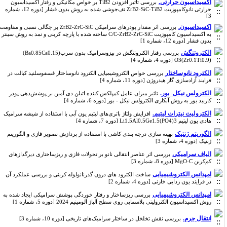
اکسیداسیون حرارتی.
بررسی تأثیر افزودن TiB2 بر خواص مکانیکی و رفتار اکسیداسیون
حرارتی نانوکامپوزیت ZrB2-SiC-TiB2 تف‌جوشی شده به روش بدون فشار [دوره 12، شماره
3]
اکسیداسیون.
بررسی اثر مقدار پودرهای سرامیکی ZrB2-ZrC-SiC بر چگالی نسبی و مقاومت
به اکسیداسیون کامپوزیت C/C-ZrB2-ZrC-SiC ساخته شده با پارچه کربنی و نمد به روش سینتر
بدون فشار [دوره 12، شماره 1]
الکتروتنگش
بررسی رفتار الکتروتنگش در پیزوسرامیک بدون سرب(Ba0.85Ca0.15)
(Zr0.1Ti0.9)O3 [دوره 4، شماره 4]
الکترود نانو ساختار
بررسی خواص الکتروشیمیایی الکترود نانوساختار فسفوسلنید کبالت در
فرایند آزادسازی گاز هیدروژن [دوره 11، شماره 4]
الکترولس نیکل- بور.
تاثیر میزان عامل کمپلکس کننده اتیلن دی آمین بر پوشش‌دهی پودر
کاربید بور به روش آبکاری الکترولس نیکل - بور [دوره 6، شماره 4]
الکترولیت نیترات لیتیم.
افزایش ولتاژ باتری‌‌های لیتیم یون آبی با استفاده از شیشه سرامیک
هادی یون لیتیم Li1.5Al0.5Ge1.5(PO4)3 [دوره 7، شماره 4]
الگوریتم ژنتیک
بهینه سازی درجه بندی کاشی با استفاده از پردازش تصویر فازی و الگوریتم
ژنتیک [دوره 4، شماره 3]
الیاف سرامیکی
بررسی اثر عناصر انتقالی نانو بر تحولات فازی و ریزساختاری دیرگدازهای
کم‌کربن MgO-C [دوره 8، شماره 3]
امپدانس الکتروشیمیایی
ساخت الکترود های درون گذرنانولوله کربنی و بررسی عملکرد آن
در فرایند یون زدایی خازنی [دوره 4، شماره 2]
امپدانس الکتروشیمیایی
بررسی ریزساختار و رفتار خوردگی پوشش سرامیکی ایجاد شده به
روش اکسیداسیون الکترولیتی پلاسمایی روی سطح آلیاژ آلومینیم 2024 [دوره 5، شماره 1]
انتقال جرم.
بررسی نقش تخلخل در ساختار سرامیک‌های تاریخی [دوره 10، شماره 3]