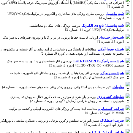
احتراقی فعال شده مکانیکی (MASHS) با استفاده از روش سینترینگ جرقه پلاسما (SPS) [دوره
3، شماره 3]
شبه پتانسیل
بررسی نظری ویژگی های ساختاری و الکترونی در ترکیباتUY2(Y=Ga,Ge)
[دوره 9، شماره 3]
شبه پتانسیل؛ تابع دی الکتریک
بررسی ویژگی های اپتیکی و مغناطیسی
ترکیباتUY2(Y=Ga,Ge) [دوره 11، شماره 3]
شبیه‌ساز جینت4.
ارزیابی قابلیت حفاظ پرتویی در برابر گاما و نوترون فیبرهای پایه سرامیک‌
[دوره 13، شماره 1]
شیشه سودا-آهکی
مطالعات آزمایشگاهی و شناسایی فرآیند تولید در آثار شیشه‌ای مکشوفه از
مجموعه معماری دست‌کند ارزانفود ـ همدان [دوره 9، شماره 2]
شیشه- سرامیک Li2O-TiO2-P2O5
بررسی رفتار شیشه‌سازی و تبلور شیشه- سرامیک
سیستم 45Li2O-xTiO2-(55-x)P2O5 [دوره 2، شماره 3]
شیشه-سرامیک.
بررسی اثر زیرکونیا پایدار شده بر روی ساختار نانو کامپوزیت شیشه-
سرامیک کلسیم فسفاتی /زیرکونیا [دوره 1، شماره 2]
ضایعات
تاثیر ضایعات چینی استخوانی بر روی رفتار زینتر بدنه چینی سخت [دوره 5، شماره 4]
ضایعات کشاورزی
بررسی پارامترهای موثر در ساخت کربن فعال به روش فعال‌سازی
شیمیایی با استفاده از روش طراحی آزمایش تاگوچی [دوره 3، شماره 2]
ضرایب کشسانی.
محاسبه ابتدا به‌ساکن ویژگی‌های الکترونی، اپتیکی و کشسانی ترکیب
NiMnSb [دوره 12، شماره 4]
ضریب اصطکاک
سنتز نانو ذرات سیلیس و کربن توخالی و بررسی عملکرد سایشی نانوروانکار
حاوی آنها [دوره 10، شماره 2]
طراحی آزمایش CCD
تعیین شرایط بهینه سنتز نانو پودر هیدروکسید کلسیم به روش رسوب