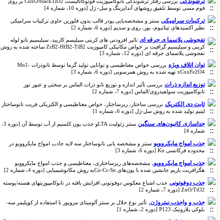
ترشوندگی
بررسی رفتار ترشوندگی نانوکامپوزیت فوتوکاتالیست CuxO/blackTiO2 بر روی
فوم مسی توسط تلفیق روشهای آندایزینگ و سل- ژل [دوره 10، شماره 4]
ترکیبات سرامیکی
سنتز و مشخصه‌یابی پودر قالب بدون فلورین حاوی ترکیبات سرامیکی
نظیر اکسیدهای تیتانیوم، بور، روی و سدیم [دوره 6، شماره 2]
تفجوشی پلاسما ی جرقه ای
تاثیر افزودنی های کربنی سیلیسم کاربید، سیلیسیم نانو لوله
کربنی و سیلیسیم گرافیت بر خواص مکانیکی کامپوزیت ZrB2-HfB2-TiB2 ساخته شده به روش
تفجوشی پلاسمای جرقه ای [دوره 12، شماره 3]
توان اتلاف ویژه
بررسی خواص مغناطیسی و توانایی تولید گرما توسط نانوذرات Mn1-
xCoxFe2O4 تهیه شده به روش همرسوبی [دوره 6، شماره 3]
توزیع اندازه ذرات
بررسی تأثیر اندازه و توزیع نانو ذرات الماس بر سختی و عبور نور
نانوکامپوزیت سولفیدروی/الماس [دوره 7، شماره 2]
ثابت دی الکتریک
بررسی ساختار، ریزساختار، خواص مغناطیسی و الکتریکی فریت نانوساختار
لیتیم تولید شده به روش سل-ژل [دوره 6، شماره 1]
جداسازی کاتیون‌های سنگین
سنتز زئولیت LTAو جذب یون کلسیم از آب توسط آن [دوره 3،
شماره 4]
جذب امواج مایکروویو
سنتز و مشخصه یابی نانوساختار سه لایه جاذب امواج مایکروویو در
محدوده فرکانسی Ku [دوره 6، شماره 3]
جذب امواج مایکروویو.
مشخصه‌های ریزساختاری، مغناطیسی و جذب امواج مایکروویو
هگزافریت باریم جانشین شده با یون‌های Co-Cr-Snبه روش مکانوشیمیایی [دوره 4، شماره 2]
جذب دوفوتونی
جذب اشباع معکوس دوفوتونی افزایش یافته در نانوکامپوزیتهای هسته/پوسته
ZnO/TiO2 [دوره 7، شماره 2]
جذب و واجذب نیتروژن.
تأثیر نوع حلال بر سنتز آلومینای مزوپور با استفاده از کوپلیمر سه-
بلوکی پلارونیک P123 [دوره 2، شماره 1]