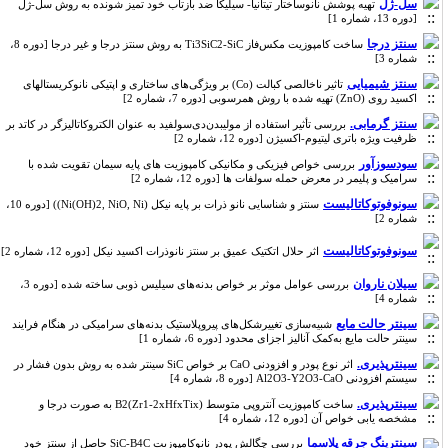
سل-ژل
تهیه پوشش نانوساختار تیتانیا- سیلیکا ضد بازتاب خود تمیز شونده به روش سل-ژل
[دوره 13، شماره 1]
سنتز درجا
ساخت کامپوزیت مکس‌فاز Ti3SiC2-SiC به روش سنتز درجا و غیر درجا [دوره 8،
شماره 3]
سنتز شیمیایی
تاثیر ناخالصی کبالت (Co) بر ویژگی‌های ساختاری و اپتیکی نانوکریستالهای
اکسید روی (ZnO) تهیه شده با روش همرسوبی [دوره 7، شماره 2]
سنتز گرمابی.
بررسی تأثیر استفاده از مولیبدن‌دی‌سولفید به عنوان الکتروکاتالیزگر در کاتد بر
ظرفیت ‌ویژه باتری لیتیوم-اکسیژن [دوره 12، شماره 2]
سودسوزآور
بررسی خواص فیزیکی و مکانیکی کامپوزیت های پایه سیمان تقویت شده با
سرامیک و پلیمر در معرض حمله سولفات ها [دوره 12، شماره 2]
سونوفوتوکاتالیست
سنتز و شناسایی نانو ذرات بر پایه نیکل (Ni(OH)2, NiO, Ni)) [دوره 10،
شماره 2]
سونوفوتوکاتالیست
اثر حلال اتکتیک عمیق بر سنتز نانوذرات اکسید نیکل [دوره 12، شماره 2]
سیلان ناروان
بررسی عوامل موثر بر خواص بدنه‌های سیلیس ذوبی ساخته شده [دوره 3،
شماره 4]
سینتر حالت مایع
شبیه‌سازی تغییرشکل‌های پیروپلاستیک بدنه‌های سرامیکی در هنگام فرایند
سینتر حالت مایع به‌کمک آنالیز اجزای محدود [دوره 6، شماره 1]
سینترپذیری.
اثر نوع پودر و افزودنی CaO بر خواص SiC سینتر شده به روش بدون فشار در
سیستم افزودنی Al2O3-Y2O3-CaO [دوره 8، شماره 4]
سینترپذیری‌.
ساخت کامپوزیت آنتروپی متوسط B2(Zr1-2xHfxTix) به صورت درجا و
مشخصه یابی خواص آن [دوره 12، شماره 4]
سینترینگ جرقه پلاسما
بررسی چگالش پودر نانوکامپوزیت SiC-B4C حاصل از سنتز خود