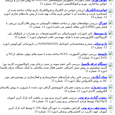
خواص نوری.
سنتز نانوذرات کامپوزیتی مزومتخلخل TiO2-CuO به روش سل-ژل و بررسی
خواص ساختاری، نوری و فتوکاتالیستی [دوره 10، شماره 1]
خواص‌دی‌الکتریک
ارزیابی خواص دی الکتریک و فروالکتریک باریم تیناتات ساخته شده از
کنستانتره باریت و مقایسه آن با خواص باریم تیتانات تهیه شده از پیش ماده‌های تجاری [دوره
12، شماره 4]
خوراک
بررسی مؤلفه‌های مؤثر بر ساخت قطعات آلومینایی به روش قالب‌گیری تزریقی با
فشار پایین (LPIM) (این مقاله نامعتبر می باشد) [دوره 11، شماره 1]
داربست‌ها‌.
تاثیر نانوذرات بایوسرامیکی دی‌ کلسیم ‌فسفات دی ‌هیدرات بر نانوالیاف پلی
کاپرولاکتون الکتروریسی شده با هدف مهندسی بافت استخوان [دوره 7، شماره 3]
دارورسانی
سنتز و مشخصه‌یابی نانوحامل Fe3O4/SiO2/GO در دارورسانی کورکومین [دوره
12، شماره 1]
دانسیته
بررسی خواص کامپوزیت W-ZrC ساخته شده با نسبت‌های مولی مختلف ازWC و
ZrO2 [دوره 4، شماره 2]
دستگاه جرقه پلاسما.
بررسی تأثیر حجم نمونه بر سنتز درجای پودر نانوکامپوزیت کاربید بور/
کاربید سیلیسیم به روش سنتز احتراقی حجمی فعال شده مکانیکی به کمک دستگاه جرقه پلاسما
[دوره 9، شماره 1]
دمای آبکاری.
بررسی تاثیر زمان فرآیندهای حساس‌سازی و فعال‌سازی بر پوشش‌دهی پودر
SiC به روش الکترولس نیکل [دوره 13، شماره 3]
دوپ نیتروژن
سنتز و رسوب هم‌زمان نانوپوشش گرافن دوپ شده با نیتروژن به روش پلاسمای
الکترولیتی کاتدی [دوره 11، شماره 4]
رسوب گذاری پرتو یونی
بررسی نقش انرژی پرتو یون بر ماهیت لایه‌ نازک کربن آمورف
(Sp2/Sp3) توسط فرایند لایه‌نشانی پرتو یونی [دوره 11، شماره 4]
رسوب‌دهی پرتو یونی
افزایش مقاومت به خوردگی فولاد 316 L توسط لایه نازک کربن
آمورف جهت کاربرد در کاشتنی‌های پزشکی [دوره 12، شماره 3]