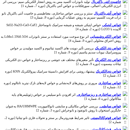
خاصیت آنتی باکتریال
تولید نانوذرات اکسید مس به روش انفجار الکتریکی سیم: بررسی اثر
انرژی الکتریکی اعمالی، سورفکتانت و خواص آنتی باکتریال [دوره 7، شماره 1]
خواص آنتی‌باکتریال
سنتز و بررسی خواص ساختاری، مغناطیسی و خاصیت آنتی باکتریال نانو
ذرات فریت کلسیم–منیزیم به روش عملیات گرمایی [دوره 9، شماره 3]
خواص اپتیکی
خواص اپتیکی شیشه و شیشه سرامیک نانوساختار SiO2-Na2O-CaO-CaF2
آلاییده با Cr2O3 [دوره 2، شماره 4]
خواص الکتروشیمیایی
اثر نوع سوخت مورد استفاده بر سنتز نانوذرات LiMn1.5Ni0.5O4 به
روش احتراق محلولی [دوره 9، شماره 4]
خواص دی الکتریک
بررسی تأثیر دوپنت های اکسید تیتانیوم و اکسید مولیبدن بر خواص
پیزوسرامیک نیوبات سدیم پتاسیم [دوره 9، شماره 1]
خواص دی الکتریک
تأثیر متغیرهای مختلف تف جوشی بر ریزساختار و خواص دی الکتریکی
تیتانات بیسموت [دوره 9، شماره 2]
خواص دی‌الکتریک
پیشنهاد روشی برای افزایش دانسیتۀ سرامیک پیزوالکتریک KNN [دوره
13، شماره 2]
خواص ساختاری
مروری بر روش‌های لایه‌نشانی و خواص لایه‌های نازک نیترید تانتالوم [دوره
12، شماره 2]
خواص ساختاری و ریزساختاری.
اثر افزودن نانو سیلیس بر خواص ژئوپلیمرهای پایه
متاکائولن [دوره 6، شماره 1]
خواص سایشی.
بررسی خواص مکانیکی و سایشی نانوکامپوزیت HA/UHMWPE به‌عنوان
جایگزین استخوان با روش نانونفوذ و نانوخراش [دوره 3، شماره 2]
خواص فوتوکاتالیستی
تاثیر شرایط هیدروترمال بر سنتز و تحولات فازی نانو تیتانیا [دوره 2،
شماره 2]
خواص فوتوکاتالیستی.
بررسی اثر ضخامت و چندلایه ای بودنپوشش بررفتار فوتوکاتالیستی