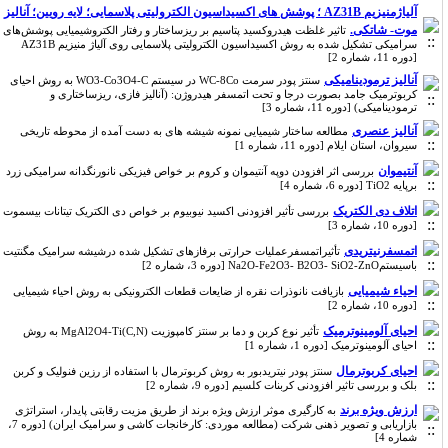
آلیاژمنیزیم AZ31B ؛ پوشش های اکسیداسیون الکترولیتی پلاسمایی؛ لایه رویین؛ آنالیز
موت- شاتکی.
تاثیر غلظت هیدروکسید پتاسیم بر ریزساختار و رفتار الکتروشیمیایی پوشش‌های
سرامیکی تشکیل ‌شده به روش اکسیداسیون الکترولیتی پلاسمایی روی آلیاژ منیزیم AZ31B
[دوره 11، شماره 2]
آنالیز ترمودینامیکی
سنتز پودر سرمت WC-8Co در سیستم WO3-Co3O4-C به روش احیای
کربوترمیک جامد بصورت درجا و تحت اتمسفر هیدروژن: (آنالیز فازی، ریزساختاری و
ترمودینامیکی) [دوره 11، شماره 3]
آنالیز عنصری
مطالعه ساختار شیمیایی نمونه شیشه های به دست آمده از محوطه تاریخی
سیروان، استان ایلام [دوره 11، شماره 1]
آنتیموان
بررسی اثر افزودن دوپه آنتیموان و کروم بر خواص فیزیکی نانورنگدانه سرامیکی زرد
برپایه TiO2 [دوره 6، شماره 4]
اتلاف دی الکتریک
بررسی تأثیر افزودنی اکسید نیوبیوم بر خواص دی الکتریک تیتانات بیسموت
[دوره 10، شماره 3]
اتمسفرنیتریدی
تأثیراتمسفرعملیات حرارتی برفازهای تشکیل شده درشیشه سرامیک مگنتیت
باسیستمNa2O-Fe2O3- B2O3- SiO2-ZnO [دوره 3، شماره 2]
احیاء شیمیایی
بازیافت نانوذرات نقره از ضایعات قطعات الکترونیکی به روش احیاء شیمیایی
[دوره 10، شماره 2]
احیای آلومینوترمیک
تأثیر نوع کربن و دما بر سنتز کامپوزیت MgAl2O4-Ti(C,N) به روش
احیای آلومینوترمیک [دوره 1، شماره 1]
احیای کربوترمال
سنتز پودر نیتریدبور به روش کربوترمال با استفاده از رزین فنولیک و کربن
بلک و بررسی تاثیر افزودنی کربنات کلسیم [دوره 9، شماره 2]
ارزش ویژه برند
به کارگیری موثر ارزش ویژه برند از طریق مزیت رقابتی پایدار، استراتژی
بازاریابی و تصویر ذهنی شرکت (مطالعه موردی: کارخانجات کاشی و سرامیک ایران) [دوره 7،
شماره 4]