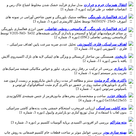
انتقال همزمان جرم و حرارت
مدل سازی فرآیند خشک شدن مخلوط اشباع خاک رس و
انقباضات قطعه در طی فرآیند [دوره 3، شماره 1]
انرژی فعالسازی بلورینگی
مطالعه سنتیک بلورینگی و تعیین شاخص آورامی در نمونه های
آمورف -NiO5O2V- 2TeO توسط تحلیل کالریمتری [دوره 5، شماره 3]
انرژی فعالسازی بلورینگی. گرماسنجی روبشی تفاضلی.
تعیین انرژی فعالسازی بلورینگی
بر مبنای فرمولبندیهای اوزاوا و کیسینجر و پایداری گرمایی شیشه‌های V2O5-NiO- TeO2 توسط
گرماسنجی روبشی تفاضلی (DSC) [دوره 9، شماره 2]
اهداف سرامیکی-فلزی-کامپوزیتی
تحلیل عددی ضربه سرعت پایین اهداف سرامیکی –
فلزی – کامپوزیتی [دوره 10، شماره 3]
بازپخت.
همبستگی بین ساختار کریستالی و ویژگی های اپتیکی لایه های نازک اکسیدروی آلایش
یافته با مس [دوره 11، شماره 2]
بازسازی
بررسی اثر ترکیب بر رفتار زینتر پذیری، تبلور و خواص مکانیکی شیشه سرامیک‌های
تخریب پذیر سیستم [دوره 1، شماره 2]
باکتری های گرم مثبت
سنتز و مطالعه‌ اثر مدت زمان تابش مایکروویو بر زیست آزمون ضد
باکتری نانوبلورهای سلنید روی در حضور دو باکتری گرم مثبت استافیلوکوک اورئوس و
باسیلوس سرئوس [دوره 7، شماره 3]
باندهای جذب.
ساخت و مشخصه‌یابی پنجره‌های مادون‌‌قرمز از جنس شیشه‌ی کالکوژنیدی
Ge33As12Se55 [دوره 4، شماره 4]
بدنه کاشی سرامیکی
ارزیابی غیرمخرب استحکام خمشی پخت بدنه‌های کاشی سرامیکی
بدون لعاب با استفاده از مدل توزیع آماری دو پارامتری وایبول [دوره 5، شماره 1]
بدنه متراکم
بررسی اثر افزودنی اکسیدی برپایه آلومینات کلسیم بر [دوره 3، شماره 3]
بهینه سازی پودر
بررسی عوامل موثر بر ساخت قطعات خام کلسیم فسفاتی به روش چاپ