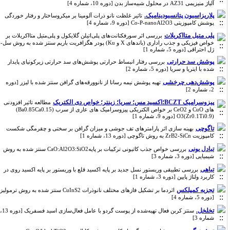
آلیاژ منیزیمی AZ31 در محلول شبیه‌ساز بدن [دوره 10، شماره 4]
پلاریزاسیون پتانسیودینامیک.
تاثیر غلظت نانو ذرات آلومینا بر میکروساختار و رفتار خوردگی
پوشش کامپوزیتی Co-P-nanoAl2O3 [دوره 9، شماره 4]
پلی متیل متااکریلات
بررسی اثر سورفکتانت‌های پلی‌اتیلن گلایکول و پلی‌متیل متااکریلات بر
خواص فیزیکی و جذب راداری (باندهای X و Ku) پودر هگزافریت باریم سنتز شده به روش سل-
ژل احتراقی [دوره 5، شماره 1]
پوشش سد حرارتی
بررسی رفتار انبساط حرارتی پوشش‌های سد حرارتی زیرکونیای پایدار
شده با ایتریا و سریا [دوره 5، شماره 2]
پوشش‌دهی چرخشی
تهیه پوشش نیمه رسانا از نانوورقه‌های گرافن سنتز شده با لیزر [دوره
2، شماره 2]
پیزوسرامیک BCZT؛اکسید مس؛ سریا؛ زینتر؛ خواص دی الکتریک
مطالعه تاثیر افزودنی
های CuO و CeO2 بر خواص الکتریکی پیزوسرامیک های عاری از سرب (Ba0.85Ca0.15)
(Zr0.1Ti0.9)O3 [دوره 9، شماره 1]
تاگوچی
بهینه سازی اثر پارامترهای تف جوشی و میزان گرافن بر سختی و چقرمگی شکست
کامپوزیت ZrB2-SiCn به روش تاگوچی [دوره 13، شماره 1]
تبادل یونی
بررسی خواص جذب کاتیونی ترکیبات بر پایهCaO:Al2O3:SiO2 سنتز شده به روش
شیمیایی [دوره 3، شماره 3]
تباهی
بررسی تطبیقی وریستور نسل جدید بر پایه اکسید قلع با وریستور بر پایه اکسید روی در
کاربرد ولتاژ پایین [دوره 3، شماره 1]
تجزیه کمپلکس
اثردما بر تشکیل فازهای مختلف نانوذرات CuInS2 سنتز شده به روش ترمولیز
[دوره 5، شماره 4]
تخلخل.
سنتز کربن فعال تهیه‌شده از پوست گردو با عامل فعال‌سازی اسید فسفریک [دوره 13،
شماره 3]