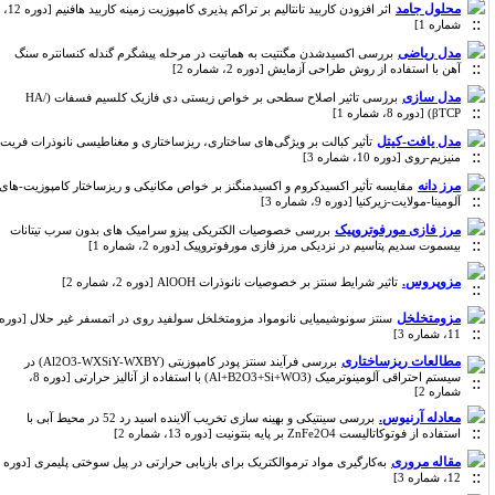
محلول جامد
اثر افزودن کاربید تانتالیم بر تراکم پذیری کامپوزیت زمینه کاربید هافنیم [دوره 12،
شماره 1]
مدل ریاضی
بررسی اکسیدشدن مگنتیت به هماتیت در مرحله پیشگرم گندله کنسانتره سنگ
آهن با استفاده از روش طراحی آزمایش [دوره 2، شماره 2]
مدل سازی
بررسی تاثیر اصلاح سطحی بر خواص زیستی دی فازیک کلسیم فسفات (HA/
βTCP) [دوره 8، شماره 1]
مدل یافت-کیتل
تأثیر کبالت بر ویژگی‌های ساختاری، ریزساختاری و مغناطیسی نانوذرات فریت
منیزیم-روی [دوره 10، شماره 3]
مرز دانه
مقایسه تأثیر اکسیدکروم و اکسیدمنگنز بر خواص مکانیکی و ریزساختار کامپوزیت-های
آلومینا-مولایت-زیرکنیا [دوره 9، شماره 3]
مرز فازی مورفوتروپیک
بررسی خصوصیات الکتریکی پیزو سرامیک های بدون سرب تیتانات
بیسموت سدیم پتاسیم در نزدیکی مرز فازی مورفوتروپیک [دوره 2، شماره 1]
مزوپروس.
تاثیر شرایط سنتز بر خصوصیات نانوذرات AlOOH [دوره 2، شماره 2]
مزومتخلخل
سنتز سونوشیمیایی نانومواد مزومتخلخل سولفید روی در اتمسفر غیر حلال [دوره
11، شماره 3]
مطالعات ریزساختاری
بررسی فرآیند سنتز پودر کامپوزیتی (Al2O3-WXSiY-WXBY) در
سیستم احتراقی آلومینوترمیک (Al+B2O3+Si+WO3) با استفاده از آنالیز حرارتی [دوره 8،
شماره 2]
معادله آرنیوس.
بررسی سینتیکی و بهینه سازی تخریب آلاینده اسید رد 52 در محیط آبی با
استفاده از فوتوکاتالیست ZnFe2O4 بر پایه بنتونیت [دوره 13، شماره 2]
مقاله مروری
به‌کارگیری مواد ترموالکتریک برای بازیابی حرارتی در پیل سوختی پلیمری [دوره
12، شماره 3]