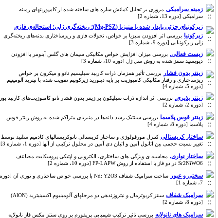
زمینه سرامیکی
مروری بر تحلیل کمانش سازه های ساخته شده از کامپوزیتهای زمینه
سرامیکی [دوره 13، شماره 2]
زیرکونیای جزئی پایدار شده با منیزیا (Mg-PSZ)؛ ریخته‌گری ژلی؛ استحاله‌ی فازی
زیرکونیا
بررسی اثر افزودن منیزیا بر خواص، تحولات فازی و ریزساختاری بدنه‌‌های ریخته‌گری
ژلی زیرکونیایی [دوره 9، شماره 3]
زیست فعالی.
بررسی میزان افزایش خواص مکانیکی سیمان های گلس آینومر با افزودن
دیوپسید سنتز شده به روش سل ژل [دوره 10، شماره 3]
زینتر بدون فشار
بررسی تأثیر همزمان ذرات کاربید سیلیسیم نانو و میکرون بر خواص
ریزساختاری و رفتار مکانیکی کامپوزیت بر پایه دیبورید زیرکونیم تقویت شده با نیترید آلومینیم
[دوره 5، شماره 4]
زینتر پذیری.
بررسی اثر اندازه ذرات سیلیکون بر زینتر بدون فشار نانو کامپوزیت‌های کاربید بور
[دوره 2، شماره 2]
زینتر قوس پلاسما
بررسی سینتیک رشد دانه‌ها در منیزیای متراکم شده به روش زینتر قوس
پلاسما [دوره 8، شماره 4]
ساختار کریستالی
کنترل مورفولوژی و ساختار کریستالی نانوکریستالهای کادمیم سلنید توسط
تغییر نسبت حجمی بین اتانول آمین و اتیلن دی آمین در محلول ترکیبی از آنها [دوره 1، شماره 3]
ساختار نواری.
محاسبه ی ویژگی های ساختاری، الکترونی و اپتیکی پروسکایت مضاعف
Sr2NiWO6 در دو فاز با استفاده از روش FP-LAPW [دوره 10، شماره 2]
سختی و عبور
ساخت سرامیک شفاف Nd: Y2O3 با بررسی خواص ساختاری و نوری آن [دوره
7، شماره 1]
سرامیک شفاف
سنتز کربوترمال و نیتروژن‎دهی دو مرحله‎ای آلومینیوم اکسی‎نیترید (AlON)
[دوره 8، شماره 2]
سرامیک های نانولایه
بررسی تاثیر ترکیب شیمیایی پریفورم بر روی سنتز مکس فاز نانولایه