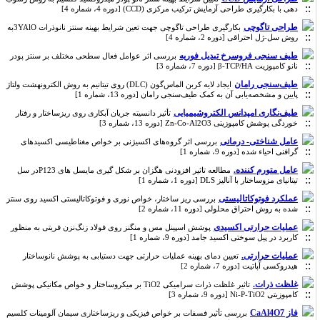
دهی با ‌بکارگیری طراحی آزمایش ترکیب مرکزی (CCD) [دوره 4، شماره 4]
طراحی تاگوچی
بکارگیری طراحی تاگوچی جهت تعین شرایط بهینه سنتز نانوذرات 3YAlOبه
روش سل-ژل احتراقی [دوره 2، شماره 4]
طیف سنجی فروسرخ تبدیل فوریه
بررسی اثر عوامل فعال سطحی مختلف بر سنتز پودر
نانو کامپوزیت β-TCP/HA [دوره 7، شماره 3]
طیف‌سنجی رامان
ایجاد لایه کربن‌ الماس‌گون (DLC) روی تیتانیم به روش الکترونهشت ولتاژ
پایین و مشخصه‌یابی آن به کمک طیف‌سنجی رامان [دوره 13، شماره 1]
طیف‌نگاری امپدانس الکتروشیمیایی
تأثیر دانسیته جریان آبکاری روی ریزساختار و رفتار
خوردگی پوشش کامپوزیتی Zn-Co-Al2O3 [دوره 13، شماره 3]
عامل شناختی- درمانی
بررسی اثر گروه‌های اکسیژنی بر خواص مغناطیسی اکسیدهای
گرافنی احیاء شده [دوره 9، شماره 1]
عامل متورم کننده.
مطالعه تاثیر افزودنی هگزان بر شکل گیری مایسل های P123در سل
تیتانیای مزوساختار با آنالیز DLS [دوره 1، شماره 1]
عملکرد فوتوکاتالیستی
بررسی ریز ساختار، خواص نوری و فوتوکاتالیستی اکسید روی سنتز
شده به روش احتراق محلولی [دوره 11، شماره 2]
عملیات حرارتی اکسیدی
پوشش‌ اسپینل مس و منگنز روی فولاد زنگ‌نزن فریتی به منظور
کاربرد در پیل سوختی اکسید جامد [دوره 9، شماره 1]
عملیات حرارتی.
تعیین دمای بهینه عملیات حرارتی جهت دستیابی به پوشش نانوساختار
هیدروکسی آپاتیت‌ [دوره 7، شماره 2]
غلظت ذرات.
تاثیر غلظت ذرات سرامیکی TiO2 بر میکروساختار و خواص مکانیکی پوشش
کامپوزیتی Ni-P-TiO2 [دوره 9، شماره 3]
فاز CaAl4O7
بررسی تأثیر فسفات بر خواص فیزیکی و ریزساختاری سیمان آلومینات کلسیم