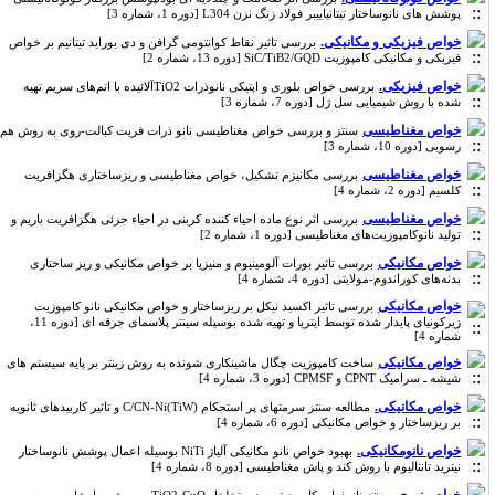
پوشش های نانوساختار تیتانیاییبر فولاد زنگ نزن L304 [دوره 1، شماره 3]
خواص فیزیکی و مکانیکی.
بررسی تاثیر نقاط کوانتومی گرافن و دی بوراید تیتانیم بر خواص
فیزیکی و مکانیکی کامپوزیت SiC/TiB2/GQD [دوره 13، شماره 2]
خواص فیزیکی.
بررسی خواص بلوری و اپتیکی نانوذرات TiO2آلائیده با اتم‌های سریم تهیه
شده با روش شیمیایی سل ژل [دوره 7، شماره 3]
خواص مغناطیسی
سنتز و بررسی خواص مغناطیسی نانو ذرات فریت کبالت-روی به روش هم
رسوبی [دوره 10، شماره 3]
خواص مغناطیسی
بررسی مکانیزم تشکیل، خواص مغناطیسی و ریزساختاری هگزافریت
کلسیم [دوره 2، شماره 4]
خواص مغناطیسی
بررسی اثر نوع ماده احیاء کننده کربنی در احیاء جزئی هگزافریت باریم و
تولید نانوکامپوزیت‌های مغناطیسی [دوره 1، شماره 2]
خواص مکانیکی
بررسی تاثیر بورات آلومینیوم و منیزیا بر خواص مکانیکی و ریز ساختاری
بدنه‌های کوراندوم-مولایتی [دوره 4، شماره 4]
خواص مکانیکی
بررسی تاثیر اکسید نیکل بر ریزساختار و خواص مکانیکی نانو کامپوزیت
زیرکونیای پایدار شده توسط ایتریا و تهیه شده بوسیله سینتر پلاسمای جرقه ای [دوره 11،
شماره 4]
خواص مکانیکی
ساخت کامپوزیت چگال ماشینکاری شونده به روش زینتر بر پایه سیستم های
شیشه ـ سرامیک CPNT و CPMSF [دوره 3، شماره 4]
خواص مکانیکی.
‌مطالعه سنتز سرمتهای پر استحکام (TiW)C/CN-Ni و تاثیر کاربیدهای ثانویه
بر ریزساختار و خواص مکانیکی [دوره 6، شماره 4]
خواص نانومکانیکی.
بهبود خواص نانو مکانیکی آلیاژ NiTi بوسیله اعمال پوشش نانوساختار
نیترید تانتالیوم با روش کند و پاش مغناطیسی [دوره 8، شماره 4]