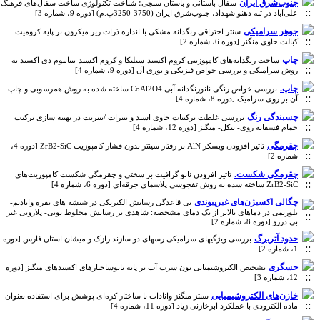
جنوب‌شرق ایران
سفال باستانی و باستان سنجی؛ شناخت تکنولوژی ساخت سفال‌های فرهنگ
علی‌آباد در تپه دهنو شهداد، جنوب‌شرق ایران (3750-3250پ.م) [دوره 9، شماره 3]
جوهر سرامیکی
سنتز احتراقی رنگدانه مشکی با اندازه ذرات زیر میکرون بر پایه کرومیت
کبالت حاوی منگنز [دوره 6، شماره 2]
چاپ
ساخت رنگدانه‌های کامپوزیتی کروم اکسید-سیلیکا و کروم اکسید-تیتانیوم دی اکسید به
روش سرامیکی و بررسی خواص فیزیکی و نوری آن [دوره 9، شماره 4]
چاپ.
بررسی خواص رنگی نانورنگدانه آبی CoAl2O4 ساخته شده به روش همرسوبی و چاپ
آن بر روی سرامیک [دوره 8، شماره 4]
چسبندگی رنگ
بررسی غلظت ترکیبات حاوی اسید و نیترات /نیتریت در بهینه سازی ترکیب
حمام فسفاته روی- نیکل- منگنز [دوره 12، شماره 4]
چقرمگی
تاثیر افزودن ویسکر AlN بر رفتار سینتر بدون فشار کامپوزیت ZrB2-SiC [دوره 4،
شماره 2]
چقرمگی شکست.
تاثیر افزودن نانو گرافیت بر سختی و چقرمگی شکست کامپوزیت‌های
ZrB2-SiC ساخته شده به روش تفجوشی پلاسمای جرقه‌ای [دوره 6، شماره 4]
چگالی اکسیژن‌های غیرپیوندی
بی قاعدگی رسانش الکتریکی در شیشه های نقره وانادیم-
تلوریمی در دماهای بالاتر از یک دمای مشخصه: شاهدی بر رسانش مخلوط یونی- پلارونی غیر
بی دررو [دوره 8، شماره 2]
حدود آتربرگ
بررسی ویژگیهای سرامیکی رسهای دو سازند رازک و میشان استان فارس [دوره
1، شماره 2]
حسگری
تشخیص الکتروشیمیایی یون سرب آب بر پایه نانوساختارهای اکسیدهای منگنز [دوره
12، شماره 3]
خازن‌های الکتروشیمیایی
سنتز منگنز وانادات با ساختار کره‌ای پوشش برای استفاده بعنوان
ماده الکترودی با عملکرد ابرخازنی زیاد [دوره 11، شماره 4]