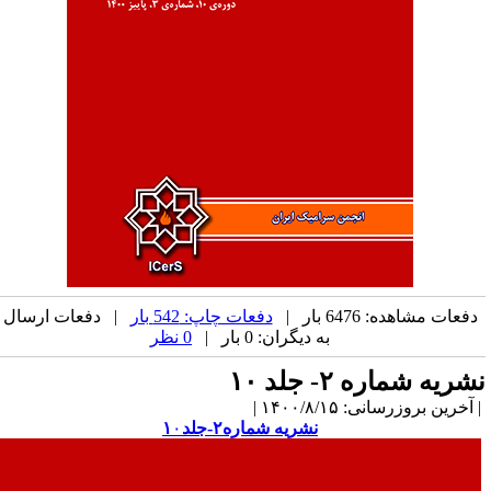
دفعات مشاهده: 6476 بار |
دفعات چاپ: 542 بار
| دفعات ارسال
به دیگران: 0 بار |
0 نظر
شریه شماره ۲- جلد ۱۰
آخرین بروزرسانی: ۱۴۰۰/۸/۱۵ |
نشریه شماره۲-جلد۱
۰