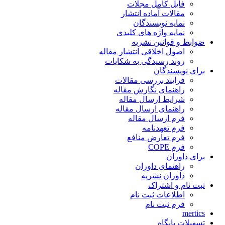
فایل کامل مجلات
مقالات آماده انتشار
نمایه نویسندگان
نمایه واژه های کلیدی
ضوابط و قوانین نشریه
اصول اخلاقی انتشار مقاله
روند رسیدگی به شکایات
برای نویسندگان
فرایند بررسی مقالات
راهنمای نگارش مقاله
شرایط ارسال مقاله
راهنمای ارسال مقاله
فرم ارسال مقاله
فرم تعهدنامه
فرم تعارض منافع
فرم COPE
برای داوران
راهنمای داوران
داوران نشریه
ثبت نام و اشتراک
اطلاعات ثبت نام
فرم ثبت نام
mertics
تسهیلات پایگاه