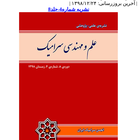
آخرین بروزرسانی: ۱۳۹۸/۱۲/۲۴ |
نشریه شماره4-جلد8