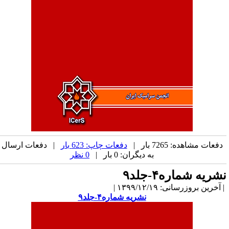
دفعات مشاهده: 7265 بار |
دفعات چاپ: 623 بار
| دفعات ارسال
به دیگران: 0 بار |
0 نظر
شریه شماره۴-جلد۹
آخرین بروزرسانی: ۱۳۹۹/۱۲/۱۹ |
نشریه شماره۴-جلد۹