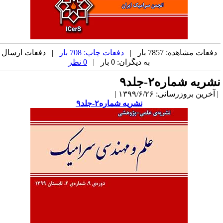
دفعات مشاهده: 7857 بار |
دفعات چاپ: 708 بار
| دفعات ارسال
به دیگران: 0 بار |
0 نظر
شریه شماره۲-جلد۹
آخرین بروزرسانی: ۱۳۹۹/۶/۲۶ |
نشریه شماره۲-جلد۹