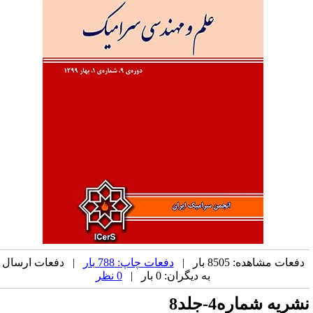
دفعات مشاهده: 8505 بار |
دفعات چاپ: 788 بار
| دفعات ارسال
به دیگران: 0 بار |
0 نظر
شریه شماره4-جلد8