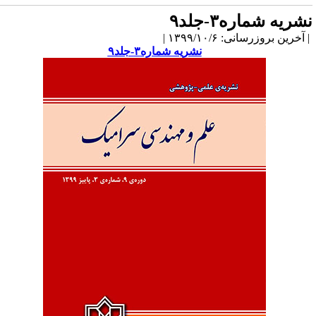
شریه شماره۳-جلد۹
آخرین بروزرسانی: ۱۳۹۹/۱۰/۶ |
نشریه شماره۳-جلد۹