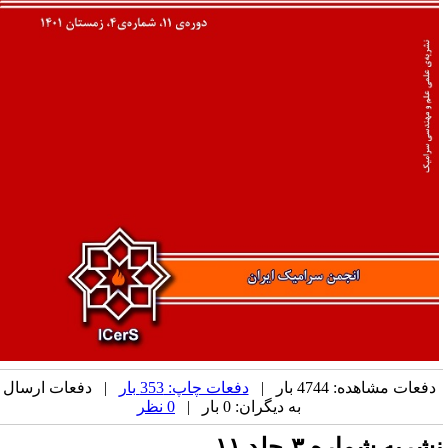
دفعات مشاهده: 4744 بار |
دفعات چاپ: 353 بار
| دفعات ارسال
به دیگران: 0 بار |
0 نظر
شریه شماره ۳-جلد ۱۱