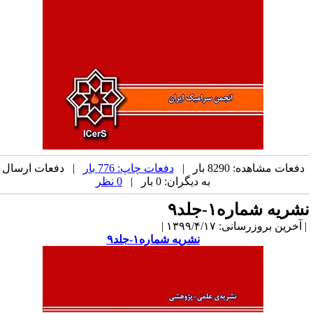
دفعات مشاهده: 8290 بار |
دفعات چاپ: 776 بار
| دفعات ارسال
به دیگران: 0 بار |
0 نظر
شریه شماره۱-جلد۹
آخرین بروزرسانی: ۱۳۹۹/۴/۱۷ |
نشریه شماره۱-جلد۹