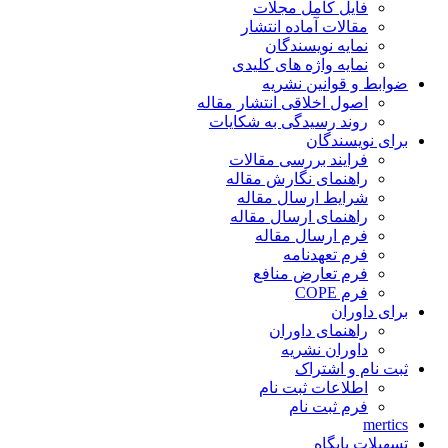
فایل کامل مجلات
مقالات آماده انتشار
نمایه نویسندگان
نمایه واژه های کلیدی
ضوابط و قوانین نشریه
اصول اخلاقی انتشار مقاله
روند رسیدگی به شکایات
برای نویسندگان
فرایند بررسی مقالات
راهنمای نگارش مقاله
شرایط ارسال مقاله
راهنمای ارسال مقاله
فرم ارسال مقاله
فرم تعهدنامه
فرم تعارض منافع
فرم COPE
برای داوران
راهنمای داوران
داوران نشریه
ثبت نام و اشتراک
اطلاعات ثبت نام
فرم ثبت نام
mertics
تسهیلات پایگاه