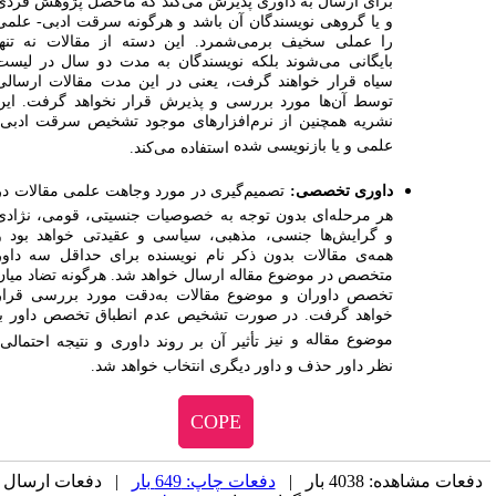
برای ارسال به داوری پذیرش می‌کند که ماحصل پژوهش فردی
و یا گروهی نویسندگان آن باشد و هرگونه سرقت ادبی- علمی
را عملی سخیف برمی‌شمرد. این دسته از مقالات نه تنها
بایگانی می‌شوند بلکه نویسندگان به مدت دو سال در لیست
سیاه قرار خواهند گرفت، یعنی در این مدت مقالات ارسالی
توسط آن‌ها مورد بررسی و پذیرش قرار نخواهد گرفت. این
نشریه همچنین از نرم‌افزارهای موجود تشخیص سرقت ادبی-
علمی و یا بازنویسی شده
استفاده می‌کند.
داوری تخصصی:
تصمیم‌گیری در مورد وجاهت علمی مقالات در
هر مرحله‌ای بدون توجه به خصوصیات جنسیتی، قومی، نژادی
و گرایش‌ها جنسی، مذهبی، سیاسی و عقیدتی خواهد بود و
همه‌ی مقالات بدون ذکر نام نویسنده برای حداقل سه داور
متخصص در موضوع مقاله ارسال خواهد شد. هرگونه تضاد میان
تخصص داوران و موضوع مقالات به‌دقت مورد بررسی قرار
خواهد گرفت. در صورت تشخیص عدم انطباق تخصص داور با
موضوع مقاله و نیز
تأثیر
آن بر روند داوری و نتیجه احتمالی،
نظر داور حذف و داور دیگری انتخاب خواهد شد.
COPE
دفعات مشاهده: 4038 بار |
دفعات چاپ: 649 بار
| دفعات ارسال