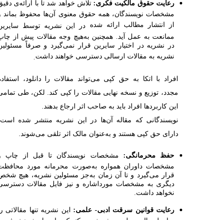
رعایت حقوق مالکیت فکری:
تلاش خواهد شد تا با ارائه‌ی دقیق
مشخصات نویسندگان، همه حقوق معنوی آن‌ها محفوظ بماند و
از انتشار مطالب ارائه شده
در
این نشریه توسط سایرین
ممانعت به‌ عمل آید. همچنین به‌هیچ وجه مقالات پیش از چاپ
در نشریه در اختیار سایرین قرار نمی‌گیرد و صرفاً مسئولین
نشریه به مقالات ارسالی دسترسی خواهند داشت
.
افراد با اتکا به حق کپی می‌تواند مقالات را دانلود، استفاده
مجدد، توزیع و نسخه نهایی مقالات را کپی کند. لکن، طی تمامی
این کاربردها افراد باید به صاحب اثر ارجاع بدهند.
نویسندگانی که مقاله آن‌ها در این نشریه منتشر شده است،
دارای حق کپی هستند و به‌عنوان مالک اثر تلقی می‌شوند.
حفظ محرمانگی:
مشخصات نویسندگان تا قبل از چاپ و
مشخصات داوران همواره به‌صورت محرمانه مورد محافظت
قرار می‌گیرد و تا آن زمان به‌جز مسئولین نشریه، هیچ شخص
دیگری به مشخصات مورد‌اشاره و نیز فایل مقالات دسترسی
نخواهد داشت.
رعایت قوانین سرقت ادبی- علمی:
این نشریه تنها مقالاتی را