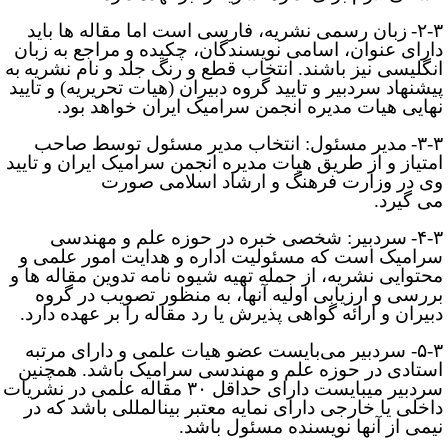
۲-۳
زبان رسمی نشریه، فارسی است اما مقاله­ ها باید
ارای عنوان، اسامی نویسندگان، چکیده و مراجع به زبان
نگلیسی نیز باشند. انتخاب قطع و رنگ جلد و نام
نشریه
به
یشنهاد سردبیر و تایید گروه دبیران (هیات تحریریه) و تایید
هایی هیات مدیره انجمن سرامیک ایران خواهد بود.
۳-۳
مدیر مسئول: انتخاب مدیر مسئول توسط صاحب
متیاز و از طریق هیات مدیره انجمن سرامیک ایران و تایید
ی در وزارت فرهنگ و ارشاد اسلامی صورت
ی ­گیرد.
۴-۳
سردبیر: شخصی خبره در حوزه علم و مهندسی
رامیک است که مسئولیت اداره و هدایت امور علمی و
حتوایی نشریه، از جمله تهیه شیوه ­نامه تدوین مقاله ­ها و
ررسی و ارزیابی اولیه آن­ها، به منظور تصویب در گروه
بیران و ارائه گواهی پذیرش یا رد مقاله را بر عهده دارد.
۵-۳- سردبیر می‌بایست عضو هیات علمی و دارای مرتبه
ستادی در حوزه علم و مهندسی سرامیک باشد. همچنین
سردبیر می­بایست دارای حداقل ۳۰ مقاله علمی در نشریات
اخلی یا خارجی دارای نمایه معتبر بین­المللی باشد که در
یمی از آنها نویسنده مسئول باشد.