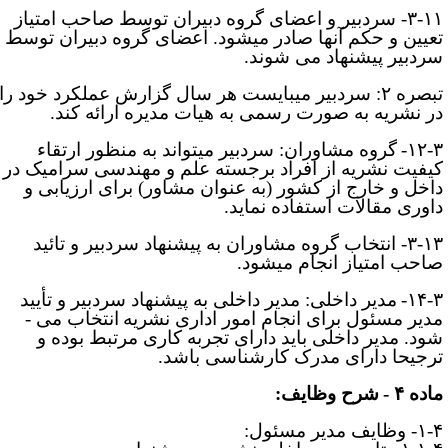
 سردبیر و اعضای گروه دبیران
توسط صاحب امتیاز
عیین و حکم آنها صادر می­شود. اعضای گروه دبیران توسط
ردبیر پیشنهاد می ­شوند.
تبصره ۲: سردبیر می­بایست هر سال گزارش عملکرد خود را
ر نشریه به صورت رسمی به هیات مدیره ارائه ‌کند.
۱۲-۳
گروه مشاوران:
سردبیر می­تواند به منظور ارتقاء
یفیت نشریه از افراد برجسته علم و مهندسی سرامیک در
اخل و خارج از کشور (به­ عنوان مشاور) برای ارزیابی و
اوری مقالات استفاده نماید
.
۳-۱۳- انتخاب گروه مشاوران به پیشنهاد سردبیر و تائید
احب امتیاز انجام می­شود
.
۱۴-۳
مدیر داخلی: مدیر داخلی به پیشنهاد سردبیر و تأیید
دیر مسئول برای انجام امور اداری
نشریه
انتخاب می ­
ود. مدیر داخلی باید دارای تجربه کاری مرتبط بوده و
رجیحا دارای مدرک کارشناسی باشد.
اده
۴
-
شرح وظایف:
وظایف مدیر مسئول: