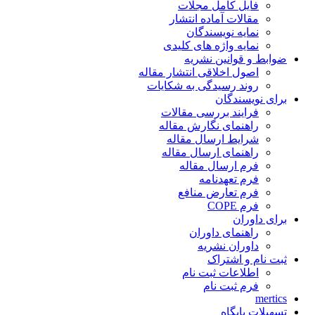
فایل کامل مجلات
مقالات آماده انتشار
نمایه نویسندگان
نمایه واژه های کلیدی
ضوابط و قوانین نشریه
اصول اخلاقی انتشار مقاله
روند رسیدگی به شکایات
برای نویسندگان
فرایند بررسی مقالات
راهنمای نگارش مقاله
شرایط ارسال مقاله
راهنمای ارسال مقاله
فرم ارسال مقاله
فرم تعهدنامه
فرم تعارض منافع
فرم COPE
برای داوران
راهنمای داوران
داوران نشریه
ثبت نام و اشتراک
اطلاعات ثبت نام
فرم ثبت نام
mertics
تسهیلات پایگاه