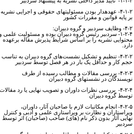
۱-۱-۴
تایید مدیر داخلی نشریه به پیشنهاد سردبیر
۴-۱-۲- عهده­دار بودن مسئولیت­های حقوقی و اجرایی نشریه
ر پایه قوانین و مقررات کشور
۴- وظایف
سردبیر و گروه دبیران:
۱-۲-۴
سردبیر رئیس گروه دبیران بوده و مسئولیت علمی و
حتوایی نشریه را بر اساس شرایط پذیرش مقاله برعهده
ارد
.
۴-- تنظیم و تشکیل نشست
های گروه دبیران به تناسب
جم کار و حداقل یک بار در هر فصل توسط سردبیر
۴-۲-۳- بررسی مقالات و مطالب رسیده از طرف
ویسندگان در نشست­های گروه دبیران
۴-۲-۴
بررسی نظرات داوران و تصویب نهایی یا رد مقالات
وسط گروه دبیران
۴-۲-۵
انجام مکاتبات لازم با صاحبان آثار، داوران،
یراستاران و نظارت بر ویراستاری علمی و ادبی و کنترل
هایی آثار بدون ذکر نام (های) صاحب (صاحبان) اثر توسط
ردبیر