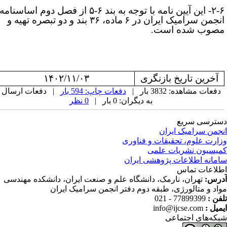
۲-۶- این آیین­ نامه با توجه به بند ۶-۵ از فصل دوم اساسنامه
نجمن سرامیک ایران در
۶
ماده، ۳۶ بند و دو تبصره تهیه و
صوب شده است.
آخرین تاریخ بازنگری
۱۴۰۲/۱۱/۰۳
دفعات مشاهده: 3832 بار |
دفعات چاپ: 594 بار
| دفعات ارسال
به دیگران: 0 بار |
0 نظر
ترسی سریع
جمن سرامیک ایران
ارت علوم، تحقیقات و فناوری
یسیون نشریات علمی
مانه اطلاعات پژوهشی ایران
لاعات تماس
رس:
تهران، نارمک، دانشگاه علم و صنعت ایران، دانشکده مهندسی
اد و متالورژی، طبقه دوم دفتر انجمن سرامیک ایران
فن :
77899399 - 021
میل :
info@ijcse.com
که‌های اجتماعی