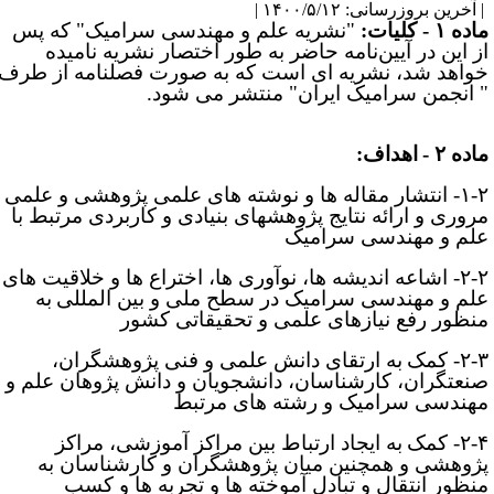
آخرین بروزرسانی: ۱۴۰۰/۵/۱۲ |
ده ۱ - کلیات:
"
نشریه علم و مهندسی سرامیک" که پس
ز این در آیین
نامه حاضر به طور اختصار نشریه نامیده
واهد شد، نشریه­ ای است که به صورت فصلنامه از طرف
 انجمن سرامیک ایران" منتشر می­ شود.
اده
۲
-
اهداف:
۱-۲
انتشار مقاله­ ها و نوشته ­های علمی پژوهشی و علمی
روری و ارائه نتایج پژوهش­های بنیادی و کاربردی مرتبط با
لم و مهندسی سرامیک
۲-۲- اشاعه اندیشه ­ها، نوآوری­ ها، اختراع­ ها و خلاقیت­ های
لم و مهندسی سرامیک در سطح ملی و بین ­المللی
به
نظور رفع نیازهای علمی و تحقیقاتی کشور
۲-
- کمک
به ارتقای دانش علمی و فنی پژوهشگران،
نعتگران، کارشناسان، دانشجویان و دانش­ پژوهان علم و
هندسی سرامیک و رشته­ های مرتبط
۲-
- کمک
به ایجاد ارتباط بین مراکز آموزشی، مراکز
ژوهشی و همچنین میان پژوهشگران و کارشناسان به
نظور انتقال و تبادل آموخته ­ها و تجربه­ ها و کسب