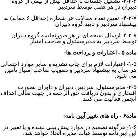
۴-۲-۶- تشکیل جلسات با حداقل بیش از نیمی از گروه
بیران در هر فصل توسط سردبیر
۴-۲-۷
تعیین تعداد مقالات هر شماره (حداقل ۶ مقاله) به
یشنهاد سردبیر و تایید گروه دبیران
۴-۲-۸
ارسال نسخه ­ای از هر صورتجلسه گروه دبیران
وسط سردبیر به مدیرمسئول و صاحب امتیاز
اده
۵
-
اعتبارات و پرداخت ­ها:
۱-۵
اعتبارات لازم برای چاپ نشریه و سایر موارد احتمالی
ر سال به پیشنهاد سردبیر و تصویب صاحب امتیاز تأمین
ی­ شود
.
۲-۵
مدیرمسئول، سردبیر، دبیران و داوران بصورت
فتخاری و بدون دریافت حق ­الزحمه در جهت تعالی اهداف
نجمن فعالیت می­ کنند
.
 - راه ­های تغییر آیین­ نامه:
۱-۶
هرگونه تصمیم در موارد پیش­ بینی نشده و یا تغییر در
ین آیین
نامه توسط هیات مدیره اتخاذ خواهد شد.