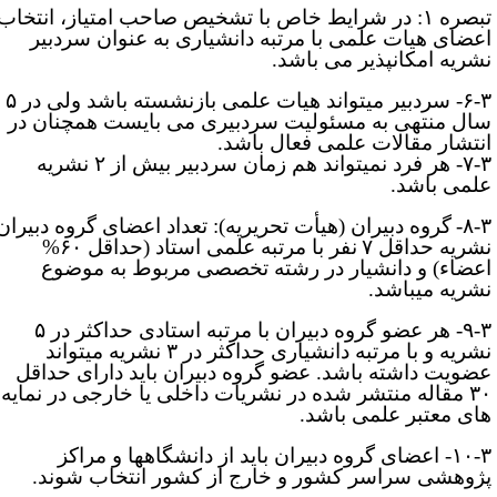
تبصره ۱: در شرایط خاص با تشخیص صاحب امتیاز، انتخاب
عضای هیات علمی با مرتبه دانشیاری به­ عنوان سردبیر
شریه امکانپذیر می ­باشد.
۶-۳- سردبیر می­تواند هیات علمی بازنشسته باشد ولی در ۵
ال منتهی به مسئولیت سردبیری می­ بایست همچنان در
نتشار مقالات علمی فعال باشد.
۷-۳- هر فرد نمی­تواند هم زمان سردبیر بیش از ۲ نشریه
لمی باشد.
۸-۳
گروه دبیران (هیأت تحریریه): تعداد اعضای گروه دبیران
شریه
حداقل ۷
نفر با مرتبه علمی استاد (حداقل ۶۰%
عضاء) و دانشیار در رشته تخصصی مربوط به موضوع
شریه می­باشد.
۹-۳- هر عضو گروه دبیران با مرتبه استادی حداکثر در ۵
نشریه و با مرتبه دانشیاری حداکثر در ۳ نشریه می­تواند
ضویت داشته باشد. عضو گروه دبیران باید دارای حداقل
۳۰ مقاله منتشر شده در نشریات داخلی یا خارجی در نمایه
های معتبر علمی باشد.
۱۰-۳- اعضای گروه دبیران باید از دانشگاه­ها و مراکز
ژوهشی سراسر کشور و خارج از کشور انتخاب شوند.