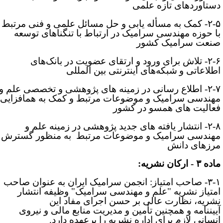
ستاوردهای تازه علمی
۲-
-
کمک به مسأله ­یابی و حل مسائل علمی و فنی مرتبط
ا حوزه مهندسی سرامیک در ارتباط با تنگناهای توسعه
نعت سرامیک کشور
۲-
- تلا
ش برای ورود و ارتقای عضویت در بانک‌های
طلاعاتی و
شبکه‌های اینترنتی بین ­المللی
۲-
- ا
طلاع ­رسانی در زمینه­ های پژوهشی و تخصصی علم و
هندسی سرامیک و موضوعات مرتبط و کمک به هم­افزایی
عالیت­ های هم­سو در کشور
۲-
- ا
نتشار یافته­ های جدید پژوهشی در زمینه علم و
هندسی سرامیک و موضوعات مرتبط به منظور گسترش
رزهای دانش
ه ۳ - ارکان نشریه:
۳-۱
صاحب امتیاز: انجمن سرامیک ایران ‌به عنوان صاحب
متیاز نشریه "علم و مهندسی سرامیک" وظیفه انتشار
شریه، نظارت عالی بر حسن اجرای مفاد این
ین­
نامه و همچنین تأمین و مدیریت منابع مالی و نیروی
نسانی لازم برای اداره نشریه را برعهده دارد.