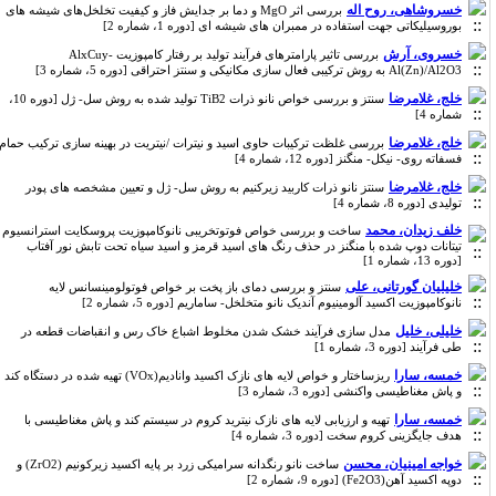
خسروشاهی، روح اله
بررسی اثر MgO و دما بر جدایش فاز و کیفیت تخلخل‌های شیشه های
بوروسیلیکاتی جهت استفاده در ممبران های شیشه ای [دوره 1، شماره 2]
خسروی، آرش
بررسی تاثیر پارامترهای فرآیند تولید بر رفتار کامپوزیت -AlxCuy
Al(Zn)/Al2O3 به روش ترکیبی فعال سازی مکانیکی و سنتز احتراقی [دوره 5، شماره 3]
خلج، غلامرضا
سنتز و بررسی خواص نانو ذرات TiB2 تولید شده به روش سل- ژل [دوره 10،
شماره 4]
خلج، غلامرضا
بررسی غلظت ترکیبات حاوی اسید و نیترات /نیتریت در بهینه سازی ترکیب حمام
فسفاته روی- نیکل- منگنز [دوره 12، شماره 4]
خلج، غلامرضا
سنتز نانو ذرات کاربید زیرکنیم به روش سل- ژل و تعیین مشخصه های پودر
تولیدی [دوره 8، شماره 4]
خلف زیدان، محمد
ساخت و بررسی خواص فوتوتخریبی نانوکامپوزیت پروسکایت استرانسیوم
تیتانات دوپ شده با منگنز در حذف رنگ های اسید قرمز و اسید سیاه تحت تابش نور آفتاب
[دوره 13، شماره 1]
خلیلیان گورتانی، علی
سنتز و بررسی دمای باز پخت بر خواص فوتولومینسانس لایه
نانوکامپوزیت اکسید آلومینیوم آندیک نانو متخلخل- ساماریم [دوره 5، شماره 2]
خلیلی، خلیل
مدل سازی فرآیند خشک شدن مخلوط اشباع خاک رس و انقباضات قطعه در
طی فرآیند [دوره 3، شماره 1]
خمسه، سارا
ریزساختار و خواص لایه های نازک اکسید وانادیم(VOx) تهیه شده در دستگاه کند
و پاش مغناطیسی واکنشی [دوره 3، شماره 3]
خمسه، سارا
تهیه و ارزیابی لایه های نازک نیترید کروم در سیستم کند و پاش مغناطیسی با
هدف جایگزینی کروم سخت [دوره 3، شماره 4]
خواجه امینیان، محسن
ساخت نانو رنگدانه سرامیکی زرد بر پایه اکسید زیرکونیم (ZrO2) و
دوپه اکسید آهن(Fe2O3) [دوره 9، شماره 2]