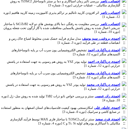
احسانی، ناصر
بررسی تأثیر زمان آسیاکاری و دما بر سنتز نانوساختار Ti3SiC2 به روش
آلیاژسازی مکانیکی – عملیات حرارتی [دوره 5، شماره 3]
احسانی، ناصر
اثر افزودن کاربید تانتالیم بر تراکم پذیری کامپوزیت زمینه کاربید هافنیم [دوره
12، شماره 1]
احسانی، ناصر
بررسی مقاومت به رفتگی دما بالای پوشش های دو لایه SiC/ZrB2 با ساختار
تدریجی اعمال شده به روش پاشش پلاسمایی محافظت شده با گاز آرگون تحت شعله پروپان
[دوره 10، شماره 1]
احمدی بروغنی، سید یوسف
مدل سازی فرآیند خشک شدن مخلوط اشباع خاک رس و
انقباضات قطعه در طی فرآیند [دوره 3، شماره 1]
احمدی دریاکناری، احمد
تشخیص الکتروشیمیایی یون سرب آب بر پایه نانوساختارهای
اکسیدهای منگنز [دوره 12، شماره 3]
احمدی دریاکناری، احمد
تولید پودر YSZ به روش هم رسوبی به جهت استفاده در پاشش
حرارتی [دوره 12، شماره 1]
احمدی دریاکناری، محمد
تشخیص الکتروشیمیایی یون سرب آب بر پایه نانوساختارهای
اکسیدهای منگنز [دوره 12، شماره 3]
احمدی دریاکناری، محمد
تولید پودر YSZ به روش هم رسوبی به جهت استفاده در پاشش
حرارتی [دوره 12، شماره 1]
احمدی راد، عیسی
سنتز و بررسی خواص نانو ذرات TiB2 تولید شده به روش سل- ژل [دوره
10، شماره 4]
احمدی عامله، علی
امکان‌سنجی بهبود کیفیت فلدسپات‌های استان اصفهان به منظور استفاده
در صنایع کاشی و سرامیک [دوره 6، شماره 3]
احمدی فرد، سعید
سنتز ترکیبTi3SiC2 با ساختار فازی MAX توسط فرآیند آلیاژسازی
مکانیکی با آسیا‌کاری پودرهای اولیه Ti، Si و C [دوره 4، شماره 3]