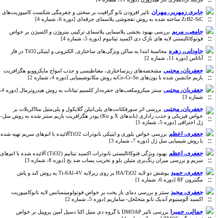
جابری زمهریر، مهران
تاثیر افزودن نانو گرافیت بر سختی و چقرمگی شکست کامپوزیت‌های
ZrB2-SiC ساخته شده به روش تفجوشی پلاسمای جرقه‌ای [دوره 6، شماره 4]
جامعی، مریم
بررسی بهبود بخشی پلاسمایی پلاسمای ترکیبی نیتروژن و اکسیژن بر خواص
فوتوکاتالیستی لایه های نازک دی اکسید تیتانیوم [دوره 5، شماره 4]
جاودانی، زهره
محاسبۀ ابتدا به ساکن ویژگی‌های ساختاری, الکترونی و اپتیکیTiO2 در فاز
آناتاس [دوره 11، شماره 2]
جعفریان، مجتبی
مشخصه‌های ریزساختاری، مغناطیسی و جذب امواج مایکروویو هگزافریت
باریم جانشین شده با یون‌های Co-Cr-Snبه روش مکانوشیمیایی [دوره 4، شماره 2]
جعفریان، مجتبی
سنتز میکرومکعب‌های حفره‌دار کلسیم تیتانات به روش هیدروترمال [دوره 4،
شماره 3]
جعفریان، مجتبی
بررسی اثر سورفکتانت‌های پلی‌اتیلن گلایکول و پلی‌متیل متااکریلات بر
خواص فیزیکی و جذب راداری (باندهای X و Ku) پودر هگزافریت باریم سنتز شده به روش سل-
ژل احتراقی [دوره 5، شماره 1]
جعفری، اعظم
بررسی خواص بلوری و اپتیکی نانوذرات TiO2آلائیده با اتم‌های سریم تهیه شده
با روش شیمیایی سل ژل [دوره 7، شماره 3]
جعفری، اعظم
بهبود ویژگی فتوکاتالیستی نانوذرات اکسید تیتانیم (TiO2) آلائیده شده با اتم‌های
سریم و بررسی میزان رنگ‌بری متیلن بلو و تخریب پساب ضد یخ [دوره 8، شماره 3]
جعفری، حمید
پوشش دو لایه HA/TiO2 بر روی زیرلایه Ti-6Al-4V به روش کند و پاش
مگنترون RF [دوره 6، شماره 1]
جعفری، مجید
سنتز و بررسی دمای باز پخت بر خواص فوتولومینسانس لایه نانوکامپوزیت
اکسید آلومینیوم آندیک نانو متخلخل- ساماریم [دوره 5، شماره 2]
جمالی، حمیرا
بررسی تاثیر DMOAP با گروه دی متیل اکتا دسیل آمین پروپیل بر خواص