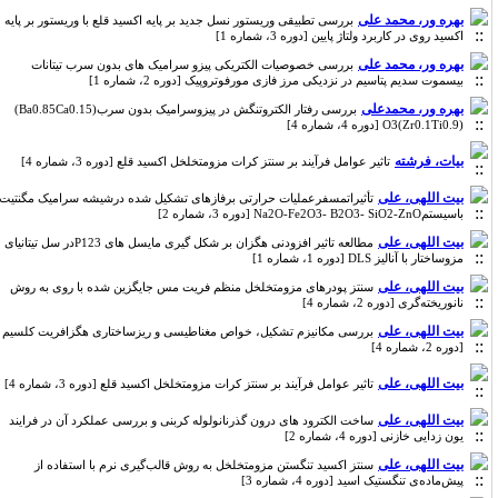
بهره ور، محمد علی
بررسی تطبیقی وریستور نسل جدید بر پایه اکسید قلع با وریستور بر پایه
اکسید روی در کاربرد ولتاژ پایین [دوره 3، شماره 1]
بهره ور، محمد علی
بررسی خصوصیات الکتریکی پیزو سرامیک های بدون سرب تیتانات
بیسموت سدیم پتاسیم در نزدیکی مرز فازی مورفوتروپیک [دوره 2، شماره 1]
بهره ور، محمدعلی
بررسی رفتار الکتروتنگش در پیزوسرامیک بدون سرب(Ba0.85Ca0.15)
(Zr0.1Ti0.9)O3 [دوره 4، شماره 4]
بیات، فرشته
تاثیر عوامل فرآیند بر سنتز کرات مزومتخلخل اکسید قلع [دوره 3، شماره 4]
بیت اللهی، علی
تأثیراتمسفرعملیات حرارتی برفازهای تشکیل شده درشیشه سرامیک مگنتیت
باسیستمNa2O-Fe2O3- B2O3- SiO2-ZnO [دوره 3، شماره 2]
بیت اللهی، علی
مطالعه تاثیر افزودنی هگزان بر شکل گیری مایسل های P123در سل تیتانیای
مزوساختار با آنالیز DLS [دوره 1، شماره 1]
بیت اللهی، علی
سنتز پودرهای مزومتخلخل منظم فریت مس جایگزین شده با روی به روش
نانوریخته‌گری [دوره 2، شماره 4]
بیت اللهی، علی
بررسی مکانیزم تشکیل، خواص مغناطیسی و ریزساختاری هگزافریت کلسیم
[دوره 2، شماره 4]
بیت اللهی، علی
تاثیر عوامل فرآیند بر سنتز کرات مزومتخلخل اکسید قلع [دوره 3، شماره 4]
بیت اللهی، علی
ساخت الکترود های درون گذرنانولوله کربنی و بررسی عملکرد آن در فرایند
یون زدایی خازنی [دوره 4، شماره 2]
بیت اللهی، علی
سنتز اکسید تنگستن مزومتخلخل به روش قالب‌گیری نرم با استفاده از
پیش‌ماده‌ی تنگستیک اسید [دوره 4، شماره 3]