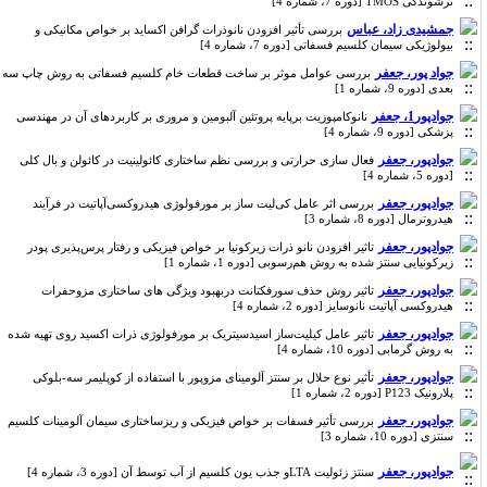
ترشوندگی TMOS [دوره 7، شماره 4]
جمشیدی زاد، عباس
بررسی تأثیر افزودن نانوذرات گرافن اکساید بر خواص مکانیکی و
بیولوژیکی سیمان کلسیم فسفاتی [دوره 7، شماره 4]
جواد پور، جعفر
بررسی عوامل موثر بر ساخت قطعات خام کلسیم فسفاتی به روش چاپ سه
بعدی [دوره 9، شماره 1]
جوادپور1، جعفر
نانوکامپوزیت برپایه پروتئین آلبومین و مروری بر کاربردهای آن در مهندسی
پزشکی [دوره 9، شماره 4]
جوادپور، جعفر
فعال سازی حرارتی و بررسی نظم ساختاری کائولینیت در کائولن و بال کلی
[دوره 5، شماره 4]
جوادپور، جعفر
بررسی اثر عامل کی‌لیت ساز بر مورفولوژی هیدروکسی‌آپاتیت در فرآیند
هیدروترمال [دوره 8، شماره 3]
جوادپور، جعفر
تاثیر افزودن نانو ذرات زیرکونیا بر خواص فیزیکی و رفتار پرس‌پذیری پودر
زیرکونیایی سنتز شده به روش هم‌رسوبی [دوره 1، شماره 1]
جوادپور، جعفر
تاثیر روش حذف سورفکتانت دربهبود ویژگی های ساختاری مزوحفرات
هیدروکسی آپاتیت نانوسایز [دوره 2، شماره 4]
جوادپور، جعفر
تاثیر عامل کیلیت‌ساز اسید‌سیتریک بر مورفولوژی ذرات اکسید‌ روی تهیه شده
به روش گرمابی [دوره 10، شماره 4]
جوادپور، جعفر
تأثیر نوع حلال بر سنتز آلومینای مزوپور با استفاده از کوپلیمر سه-بلوکی
پلارونیک P123 [دوره 2، شماره 1]
جوادپور، جعفر
بررسی تأثیر فسفات بر خواص فیزیکی و ریزساختاری سیمان آلومینات کلسیم
سنتزی [دوره 10، شماره 3]
جوادپور، جعفر
سنتز زئولیت LTAو جذب یون کلسیم از آب توسط آن [دوره 3، شماره 4]