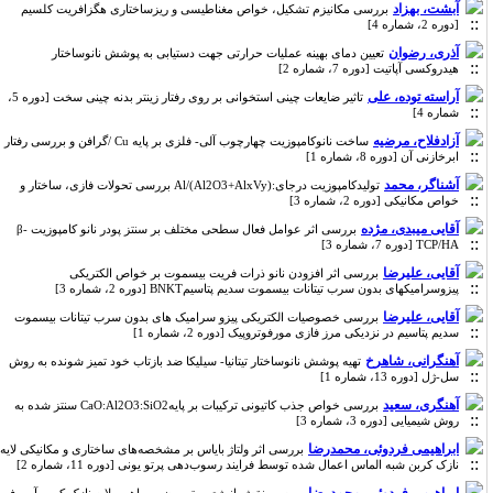
آبشت، بهزاد
بررسی مکانیزم تشکیل، خواص مغناطیسی و ریزساختاری هگزافریت کلسیم
[دوره 2، شماره 4]
آذری، رضوان
تعیین دمای بهینه عملیات حرارتی جهت دستیابی به پوشش نانوساختار
هیدروکسی آپاتیت‌ [دوره 7، شماره 2]
آراسته توده، علی
تاثیر ضایعات چینی استخوانی بر روی رفتار زینتر بدنه چینی سخت [دوره 5،
شماره 4]
آزادفلاح، مرضیه
ساخت نانوکامپوزیت چهارچوب‌ آلی- فلزی بر پایه Cu /گرافن و بررسی رفتار
ابرخازنی آن [دوره 8، شماره 1]
آشناگر، محمد
تولیدکامپوزیت درجای:Al/(Al2O3+AlxVy) بررسی تحولات فازی، ساختار و
خواص مکانیکی [دوره 2، شماره 3]
آقایی میبدی، مژده
بررسی اثر عوامل فعال سطحی مختلف بر سنتز پودر نانو کامپوزیت β-
TCP/HA [دوره 7، شماره 3]
آقایی، علیرضا
بررسی اثر افزودن نانو ذرات فریت بیسموت بر خواص الکتریکی
پیزوسرامیکهای بدون سرب تیتانات بیسموت سدیم پتاسیمBNKT [دوره 2، شماره 3]
آقایی، علیرضا
بررسی خصوصیات الکتریکی پیزو سرامیک های بدون سرب تیتانات بیسموت
سدیم پتاسیم در نزدیکی مرز فازی مورفوتروپیک [دوره 2، شماره 1]
آهنگرانی، شاهرخ
تهیه پوشش نانوساختار تیتانیا- سیلیکا ضد بازتاب خود تمیز شونده به روش
سل-ژل [دوره 13، شماره 1]
آهنگری، سعید
بررسی خواص جذب کاتیونی ترکیبات بر پایهCaO:Al2O3:SiO2 سنتز شده به
روش شیمیایی [دوره 3، شماره 3]
ابراهیمی فردوئی، محمدرضا
بررسی اثر ولتاژ بایاس بر مشخصه‌های ساختاری و مکانیکی لایه
نازک کربن شبه الماس اعمال شده توسط فرایند رسوب‌دهی پرتو یونی [دوره 11، شماره 2]