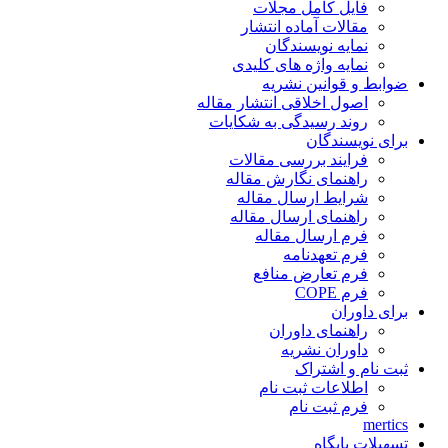
فایل کامل مجلات
مقالات آماده انتشار
نمایه نویسندگان
نمایه واژه های کلیدی
ضوابط و قوانین نشریه
اصول اخلاقی انتشار مقاله
روند رسیدگی به شکایات
برای نویسندگان
فرایند بررسی مقالات
راهنمای نگارش مقاله
شرایط ارسال مقاله
راهنمای ارسال مقاله
فرم ارسال مقاله
فرم تعهدنامه
فرم تعارض منافع
فرم COPE
برای داوران
راهنمای داوران
داوران نشریه
ثبت نام و اشتراک
اطلاعات ثبت نام
فرم ثبت نام
mertics
تسهیلات پایگاه