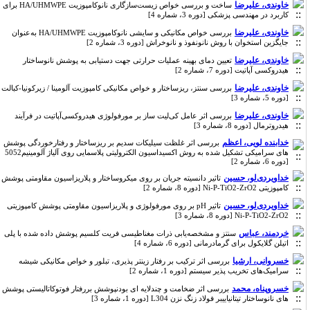
خاوندی، علیرضا
ساخت و بررسی خواص زیست‌سازگاری نانوکامپوزیت HA/UHMWPE برای
کاربرد در مهندسی پزشکی [دوره 3، شماره 4]
خاوندی، علیرضا
بررسی خواص مکانیکی و سایشی نانوکامپوزیت HA/UHMWPE به‌عنوان
جایگزین استخوان با روش نانونفوذ و نانوخراش [دوره 3، شماره 2]
خاوندی، علیرضا
تعیین دمای بهینه عملیات حرارتی جهت دستیابی به پوشش نانوساختار
هیدروکسی آپاتیت‌ [دوره 7، شماره 2]
خاوندی، علیرضا
بررسی سنتز، ریزساختار و خواص مکانیکی کامپوزیت آلومینا / زیرکونیا-کبالت
[دوره 5، شماره 3]
خاوندی، علیرضا
بررسی اثر عامل کی‌لیت ساز بر مورفولوژی هیدروکسی‌آپاتیت در فرآیند
هیدروترمال [دوره 8، شماره 3]
خدابنده لویی، اعظم
بررسی اثر غلظت سیلیکات‌ سدیم بر ریزساختار و رفتارخوردگی پوشش
‌های سرامیکی تشکیل‌ شده به روش اکسیداسیون الکترولیتی پلاسمایی روی آلیاژ آلومینیم5052
[دوره 6، شماره 2]
خداویردی‌لو، حسین
تاثیر دانسیته جریان بر روی میکروساختار و پلاریزاسیون مقاومتی پوشش
کامپوزیتی Ni-P-TiO2-ZrO2 [دوره 8، شماره 2]
خداویردی‌لو، حسین
تاثیر pH بر روی مورفولوژی و پلاریزاسیون مقاومتی پوشش کامپوزیتی
Ni-P-TiO2-ZrO2 [دوره 8، شماره 3]
خردمند، عباس
سنتز و مشخصه‌یابی ذرات مغناطیسی فریت کلسیم پوشش داده شده با پلی
اتیلن گلایکول برای گرمادرمانی [دوره 6، شماره 4]
خسروانی، ارشیا
بررسی اثر ترکیب بر رفتار زینتر پذیری، تبلور و خواص مکانیکی شیشه
سرامیک‌های تخریب پذیر سیستم [دوره 1، شماره 2]
خسروپناه، محمد
بررسی اثر ضخامت و چندلایه ای بودنپوشش بررفتار فوتوکاتالیستی پوشش
های نانوساختار تیتانیاییبر فولاد زنگ نزن L304 [دوره 1، شماره 3]