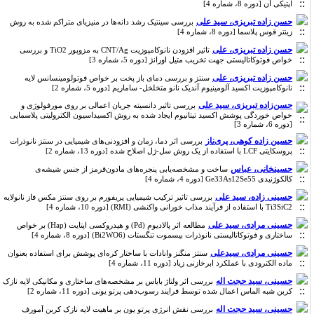
اپتیکی آن [دوره 8، شماره 4]
حسن زاده تبریزی، سید علی
بررسی سینتیک رشد دانه‌ها در منیزیای متراکم شده به روش
زینتر قوس پلاسما [دوره 8، شماره 4]
حسن زاده تبریزی، علی
تاثیر افزودن نانو‌کامپوزیت CNT/Ag به مزوپور TiO2 و بررسی
خواص فوتوکاتالیستی جهت تخریب متیل اورانژ [دوره 5، شماره 3]
حسن زاده تبریزی، علی
سنتز و بررسی دمای باز پخت بر خواص فوتولومینسانس لایه
نانوکامپوزیت اکسید آلومینیوم آندیک نانو متخلخل- ساماریم [دوره 5، شماره 2]
حسن‌زاده تبریزی، سید علی
بررسی تاثیر دانسیته جریان اعمالی بر روی مورفولوژی و
خواص خوردگی پوشش اکسید تیتانیوم ایجاد شده به روش اکسیداسیون الکترولیتی پلاسمایی
[دوره 6، شماره 3]
حسین زاده کوهی، پری‌ناز
بررسی اثر دما، زمان و افزودنی‌های شیمیایی در سنتز نانوذرات
پروسکایتی LCF با استفاده از یک روش سل-ژل اصلاح شده [دوره 13، شماره 2]
حسینخانی، عباس
ساخت و مشخصه‌یابی پنجره‌های مادون‌‌قرمز از جنس شیشه‌ی
کالکوژنیدی Ge33As12Se55 [دوره 4، شماره 4]
حسینی زاده، سید علی
بررسی تاثیر ترکیب شیمیایی پریفورم بر روی سنتز مکس فاز نانولایه
Ti3SiC2 با استفاده از فرآیند مذاب خورانی واکنشی (RMI) [دوره 10، شماره 4]
حسینی مرادی، سید علی
مطالعه اثر پالادیوم (Pd) و هیدروکسی اپتایت (Hap) بر خواص
ساختاری و فوتوکاتالیستی نانوذرات بیسموت تنگستات (Bi2WO6) [دوره 8، شماره 4]
حسینی مرادی، سیدعلی
سنتز منگنز وانادات با ساختار کره‌ای پوشش برای استفاده بعنوان
ماده الکترودی با عملکرد ابرخازنی زیاد [دوره 11، شماره 4]
حسینی، سید حجت اله
بررسی اثر ولتاژ بایاس بر مشخصه‌های ساختاری و مکانیکی لایه نازک
کربن شبه الماس اعمال شده توسط فرایند رسوب‌دهی پرتو یونی [دوره 11، شماره 2]
حسینی، سید حجت اله
بررسی نقش انرژی پرتو یون بر ماهیت لایه‌ نازک کربن آمورف