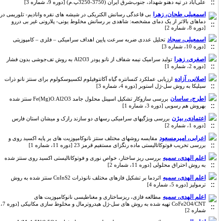
علی‌آباد در تپه دهنو شهداد، جنوب‌شرق ایران (3750-3250پ.م) [دوره 9، شماره 3]
اسمعیلی طحان، زهرا
بی قاعدگی رسانش الکتریکی در شیشه های نقره وانادیم- تلوریمی در
دماهای بالاتر از یک دمای مشخصه: شاهدی بر رسانش مخلوط یونی- پلارونی غیر بی دررو
[دوره 8، شماره 2]
اسمعیلی، سجاد
تحلیل عددی ضربه سرعت پایین اهداف سرامیکی – فلزی – کامپوزیتی
[دوره 10، شماره 3]
اصغری، زهرا
تولید سرامیک نیمه شفاف از نانو پودر Al2O3 به روش تف‌جوشی بدون فشار
[دوره 2، شماره 1]
اصلانی، آزاده
ارزیابی عملکرد کنسانتره گیاه آکانتوفیلوم لکسیوسکولوم برای سنتز نانو ذرات
سیلیکا به روش سل-ژل استوبر [دوره 4، شماره 3]
اطرج، ساسان
بررسی سازوکار تشکیل اسپینل محلول جامد Fe(Mg)O.Al2O3 سنتز شده
بهروش هم رسوبی [دوره 3، شماره 1]
اعتمادی، بیژن
بررسی ویژگیهای سرامیکی رسهای دو سازند رازک و میشان استان فارس
[دوره 1، شماره 2]
اعرابی، امیرمسعود
مقایسه روشهای مختلف سنتز نانوکامپوزیت های بر پایه اکسید روی و
بررسی تخریب فوتوکاتالیستی ماده رنگزای مستقیم قرمز 23 [دوره 11، شماره 1]
اعلم الهدی، سمیه
بررسی ریز ساختار، خواص نوری و فوتوکاتالیستی اکسید روی سنتز شده
به روش احتراق محلولی [دوره 11، شماره 2]
اعلم الهدی، سمیه
اثردما بر تشکیل فازهای مختلف نانوذرات CuInS2 سنتز شده به روش
ترمولیز [دوره 5، شماره 4]
اعلم الهدی، سمیه
مطالعه فازی، ریزساختاری و مغناطیسی نانوکامپوزیت های
CoFe2O4/CNT تهیه شده به روش های سل-ژل هیدروترمال و مخلوط سازی مکانیکی [دوره 7،
شماره 2]