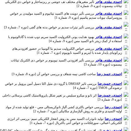
احمدی مقدم، هاجر
تأثیر متغیرهای مختلف تف جوشی بر ریزساختار و خواص دی الکتریکی
تیتانات بیسموت [دوره 9، شماره 2]
احمدی مقدم، هاجر
بررسی تأثیر دوپنت های اکسید تیتانیوم و اکسید مولیبدن بر خواص
پیزوسرامیک نیوبات سدیم پتاسیم [دوره 9، شماره 1]
احمدی مقدم، هاجر
بررسی تأثیر نیترات سدیم بر خواص بدنه های گچی [دوره 7، شماره 3]
احمدی مقدم، هاجر
بهبود هدایت یونی الکترولیت اکسید سریم دوپ شده با گادالونیوم با
استفاده از کمک زینتر نانو اکسید مس [دوره 9، شماره 4]
احمدی مقدم، هاجر
بررسی خواص الکترولیت سدیم بتا آلومینا در حضور افزودنی‌های
زیرکونیای پایدار شده با ایتریم و اکسید نایوبیوم [دوره 7، شماره 1]
احمدی مقدم، هاجر
بررسی تأثیر افزودنی اکسید نیوبیوم بر خواص دی الکتریک تیتانات
بیسموت [دوره 10، شماره 3]
احمدی، حمید رضا
ساخت کاشی نیمه شفاف و بررسی خواص آن [دوره 8، شماره 3]
احمدی، حمیدرضا
بررسی تاثیر DMOAP با گروه دی متیل اکتا دسیل آمین پروپیل بر خواص
ترشوندگی TMOS [دوره 7، شماره 4]
احمدی، حمیدرضا
اثر نانو و میکرو سیلیس بر تغییر شکل پایروپلاستیک کاشی پرسلانی داخلی
[دوره 9، شماره 3]
احمدی، رضا
بررسی خواص باکتری کشی آلیاژ نانوکریستالی مس – قلع تولید شده از مواد
اولیه اکسیدی و فلزی به روش آلیاژسازی مکانیکی [دوره 7، شماره 2]
احمدی، رضا
تولید نانوذرات اکسید مس به روش انفجار الکتریکی سیم: بررسی اثر انرژی
الکتریکی اعمالی، سورفکتانت و خواص آنتی باکتریال [دوره 7، شماره 1]
احمدی، زهره
تاثیر افزودن نانو گرافیت بر سختی و چقرمگی شکست کامپوزیت‌های ZrB2-SiC