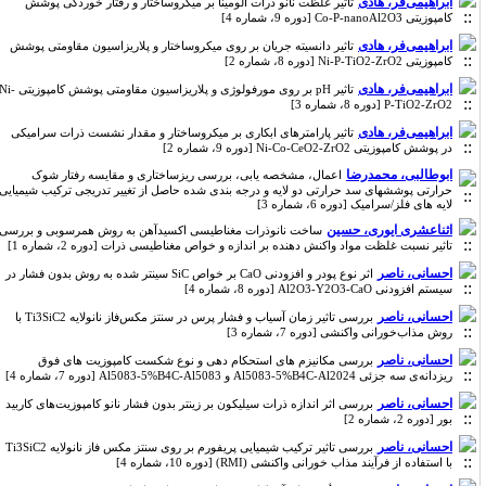
ابراهیمی‌فر، هادی
تاثیر غلظت نانو ذرات آلومینا بر میکروساختار و رفتار خوردگی پوشش
کامپوزیتی Co-P-nanoAl2O3 [دوره 9، شماره 4]
ابراهیمی‌فر، هادی
تاثیر دانسیته جریان بر روی میکروساختار و پلاریزاسیون مقاومتی پوشش
کامپوزیتی Ni-P-TiO2-ZrO2 [دوره 8، شماره 2]
ابراهیمی‌فر، هادی
تاثیر pH بر روی مورفولوژی و پلاریزاسیون مقاومتی پوشش کامپوزیتی Ni-
P-TiO2-ZrO2 [دوره 8، شماره 3]
ابراهیمی‌فر، هادی
تاثیر پارامترهای ابکاری بر میکروساختار و مقدار نشست ذرات سرامیکی
در پوشش کامپوزیتی Ni-Co-CeO2-ZrO2 [دوره 9، شماره 2]
ابوطالبی، محمدرضا
اعمال، مشخصه یابی، بررسی ریزساختاری و مقایسه رفتار شوک
حرارتی پوششهای سد حرارتی دو لایه و درجه بندی شده حاصل از تغییر تدریجی ترکیب شیمیایی
لایه های فلز/سرامیک [دوره 6، شماره 3]
اثناعشری ایوری، حسین
ساخت نانوذرات مغناطیسی اکسیدآهن به روش همرسوبی و بررسی
تاثیر نسبت غلظت مواد واکنش دهنده بر اندازه و خواص مغناطیسی ذرات [دوره 2، شماره 1]
احسانی، ناصر
اثر نوع پودر و افزودنی CaO بر خواص SiC سینتر شده به روش بدون فشار در
سیستم افزودنی Al2O3-Y2O3-CaO [دوره 8، شماره 4]
احسانی، ناصر
بررسی تاثیر زمان آسیاب و فشار پرس در سنتز مکس‌فاز نانولایه Ti3SiC2 با
روش مذاب‌خورانی واکنشی [دوره 7، شماره 3]
احسانی، ناصر
بررسی مکانیزم های استحکام دهی و نوع شکست کامپوزیت های فوق
ریزدانه‌ی سه جزئی Al5083-5%B4C-Al2024 و Al5083-5%B4C-Al5083 [دوره 7، شماره 4]
احسانی، ناصر
بررسی اثر اندازه ذرات سیلیکون بر زینتر بدون فشار نانو کامپوزیت‌های کاربید
بور [دوره 2، شماره 2]
احسانی، ناصر
بررسی تاثیر ترکیب شیمیایی پریفورم بر روی سنتز مکس فاز نانولایه Ti3SiC2
با استفاده از فرآیند مذاب خورانی واکنشی (RMI) [دوره 10، شماره 4]