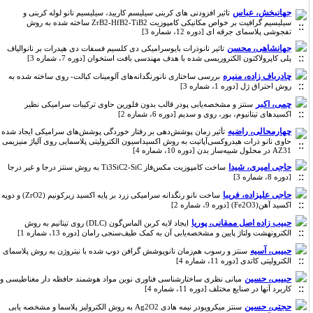
جهانبخش، عباس
تاثیر افزودنی های کربنی سیلیسم کاربید، سیلیسیم نانو لوله کربنی و
سیلیسیم گرافیت بر خواص مکانیکی کامپوزیت ZrB2-HfB2-TiB2 ساخته شده به روش
تفجوشی پلاسمای جرقه ای [دوره 12، شماره 3]
جهانشاهی، محسن
تاثیر نانوذرات بایوسرامیکی دی‌ کلسیم ‌فسفات دی ‌هیدرات بر نانوالیاف
پلی کاپرولاکتون الکتروریسی شده با هدف مهندسی بافت استخوان [دوره 7، شماره 3]
چادرباف زاده، منیره
بررسی ساختاری نانورنگدانه‌های آلومینات کبالت- روی ساخته شده به
روش احتراق ژل [دوره 1، شماره 3]
چمی، اکبر
سنتز و مشخصه‌یابی پودر قالب بدون فلورین حاوی ترکیبات سرامیکی نظیر
اکسیدهای تیتانیوم، بور، روی و سدیم [دوره 6، شماره 2]
چهارمحالی، راضیه
تأثیر زمان پوشش‌دهی بر رفتار خوردگی پوشش‌های سرامیکی ایجاد شده
حاوی نانو ذرات هیدروکسی‌آپاتیت به روش اکسیداسیون الکترولیتی پلاسمایی روی آلیاژ منیزیمی
AZ31 در محلول شبیه‌ساز بدن [دوره 10، شماره 4]
حاجی امیری، شیدا
ساخت کامپوزیت مکس‌فاز Ti3SiC2-SiC به روش سنتز درجا و غیر درجا
[دوره 8، شماره 3]
حاجی علیزاده، فریبا
ساخت نانو رنگدانه سرامیکی زرد بر پایه اکسید زیرکونیم (ZrO2) و دوپه
اکسید آهن(Fe2O3) [دوره 9، شماره 2]
حبیب زاده اصل ممقانی، پوریا
ایجاد لایه کربن‌ الماس‌گون (DLC) روی تیتانیم به روش
الکترونهشت ولتاژ پایین و مشخصه‌یابی آن به کمک طیف‌سنجی رامان [دوره 13، شماره 1]
حبیبی، آسیه
سنتز و رسوب هم‌زمان نانوپوشش گرافن دوپ شده با نیتروژن به روش پلاسمای
الکترولیتی کاتدی [دوره 11، شماره 4]
حبیبی، حسین
مبانی نظری ساختارشناسی فناوری نوین مواد هوشمند حافظه دار مغناطیسی و
کاربرد آنها در صنایع مختلف [دوره 11، شماره 4]
حجتی، حسین
سنتز میکروپودر نیمه هادی Ag2O2 به روش الکترولیز پلاسما و مشخصه یابی