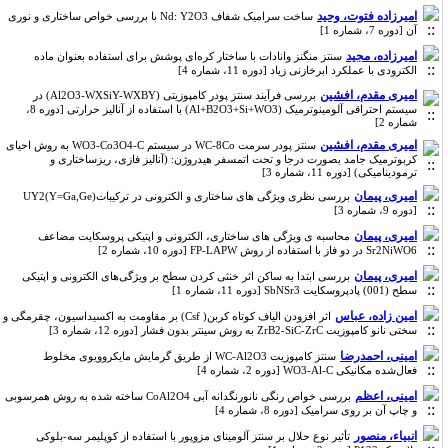
امیرزاده فتوت، وحید
ساخت سرامیک شفاف Nd: Y2O3 با بررسی خواص ساختاری و نوری
آن [دوره 7، شماره 1]
امیرزاده، مجید
سنتز منگنز وانادات با ساختار کره‌ای پوشش برای استفاده بعنوان ماده
الکترودی با عملکرد ابرخازنی زیاد [دوره 11، شماره 4]
امیری مقدم، افشین
بررسی فرآیند سنتز پودر کامپوزیتی (Al2O3-WXSiY-WXBY) در
سیستم احتراقی آلومینوترمیک (Al+B2O3+Si+WO3) با استفاده از آنالیز حرارتی [دوره 8،
شماره 2]
امیری مقدم، افشین
سنتز پودر سرمت WC-8Co در سیستم WO3-Co3O4-C به روش احیای
کربوترمیک جامد بصورت درجا و تحت اتمسفر هیدروژن: (آنالیز فازی، ریزساختاری و
ترمودینامیکی) [دوره 11، شماره 3]
امیری، پیمان
بررسی نظری ویژگی های ساختاری و الکترونی در ترکیباتUY2(Y=Ga,Ge)
[دوره 9، شماره 3]
امیری، پیمان
محاسبه ی ویژگی های ساختاری، الکترونی و اپتیکی پروسکایت مضاعف
Sr2NiWO6 در دو فاز با استفاده از روش FP-LAPW [دوره 10، شماره 2]
امیری، پیمان
بررسی ابتدا به ساکن اثر خنثی کردن سطح بر ویژگی‌های الکترونی و اپتیکی
سطح (001) پادپروسکایت SbNSr3 [دوره 11، شماره 1]
امین زاده، عباس
اثر افزودن الیاف کوتاه کربن( Csf) بر مقاومت به اکسیداسیون، چقرمگی و
سختی نانو کامپوزیت ZrB2-SiC-ZrC به روش سینتر بدون فشار [دوره 12، شماره 3]
امینی، احمدرضا
سنتز کامپوزیت WC-Al2O3 از طریق گرمایش مایکروویوی مخلوط
فعال‌شده مکانیکی WO3-Al-C [دوره 2، شماره 4]
امینی، اعظم
بررسی خواص رنگی نانورنگدانه آبی CoAl2O4 ساخته شده به روش همرسوبی
و چاپ آن بر روی سرامیک [دوره 8، شماره 4]
انبیاء، منصور
تأثیر نوع حلال بر سنتز آلومینای مزوپور با استفاده از کوپلیمر سه-بلوکی