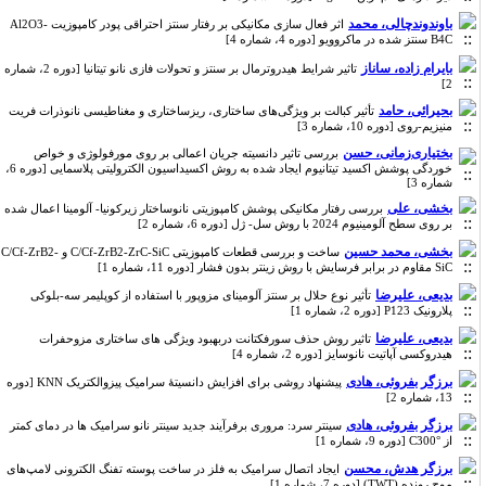
باوندوندچالی، محمد
اثر فعال سازی مکانیکی بر رفتار سنتز احتراقی پودر کامپوزیت Al2O3-
B4C سنتز شده در ماکروویو [دوره 4، شماره 4]
بایرام زاده، ساناز
تاثیر شرایط هیدروترمال بر سنتز و تحولات فازی نانو تیتانیا [دوره 2، شماره
2]
بحیرائی، حامد
تأثیر کبالت بر ویژگی‌های ساختاری، ریزساختاری و مغناطیسی نانوذرات فریت
منیزیم-روی [دوره 10، شماره 3]
بختیاری‌زمانی، حسن
بررسی تاثیر دانسیته جریان اعمالی بر روی مورفولوژی و خواص
خوردگی پوشش اکسید تیتانیوم ایجاد شده به روش اکسیداسیون الکترولیتی پلاسمایی [دوره 6،
شماره 3]
بخشی، علی
بررسی رفتار مکانیکی پوشش کامپوزیتی نانوساختار زیرکونیا- آلومینا اعمال شده
بر روی سطح آلومینیوم 2024 با روش سل- ژل [دوره 6، شماره 2]
بخشی، محمد حسین
ساخت و بررسی قطعات کامپوزیتی C/Cf-ZrB2-ZrC-SiC و C/Cf-ZrB2-
SiC مقاوم در برابر فرسایش با روش زینتر بدون فشار [دوره 11، شماره 1]
بدیعی، علیرضا
تأثیر نوع حلال بر سنتز آلومینای مزوپور با استفاده از کوپلیمر سه-بلوکی
پلارونیک P123 [دوره 2، شماره 1]
بدیعی، علیرضا
تاثیر روش حذف سورفکتانت دربهبود ویژگی های ساختاری مزوحفرات
هیدروکسی آپاتیت نانوسایز [دوره 2، شماره 4]
برزگر بفروئی، هادی
پیشنهاد روشی برای افزایش دانسیتۀ سرامیک پیزوالکتریک KNN [دوره
13، شماره 2]
برزگر بفروئی، هادی
سینتر سرد: مروری برفرآیند جدید سینتر نانو سرامیک ها در دمای کمتر
از °C300 [دوره 9، شماره 1]
برزگر هدش، محسن
ایجاد اتصال سرامیک به فلز در ساخت پوسته تفنگ الکترونی لامپ‌های
موج رونده (TWT) [دوره 7، شماره 1]