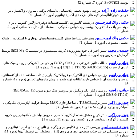
پوسته ZnO/TiO2 [دوره 7، شماره 2]
حقیقت زاده، آزاده
بررسی بهبود بخشی پلاسمایی پلاسمای ترکیبی نیتروژن و اکسیژن بر
خواص فوتوکاتالیستی لایه های نازک دی اکسید تیتانیوم [دوره 5، شماره 4]
حکمی والا، امیرحسین
داربست‌ کامپوزیتی کلسیم‌فسفات دوفازی/ ژلاتین-کیتوسان برای
مهندسی بافت استخوان: بهینه‌سازی خواص مکانیکی با استفاده از مدل محاسباتی [دوره 2،
شماره 2]
حکمی والا، امیرحسین
پیش‌بینی شرایط سنتز کلسیم‌فسفات‌های دوفازی با استفاده از شبکه‌
عصبی مصنوعی [دوره 1، شماره 1]
حمیدی، محمد
سنتز احتراقی خود پیش‌رونده کاربید سیلیسیوم در سیستم SiO2-Mg-C توسط
گرمایش مایکروویوی [دوره 2، شماره 3]
حیاتی، راضیه
مطالعه تاثیر افزودنی های CuO و CeO2 بر خواص الکتریکی پیزوسرامیک های
عاری از سرب (Ba0.85Ca0.15)(Zr0.1Ti0.9)O3 [دوره 9، شماره 1]
حیاتی، راضیه
ارزیابی خواص دی الکتریک و فروالکتریک باریم تیناتات ساخته شده از کنستانتره
باریت و مقایسه آن با خواص باریم تیتانات تهیه شده از پیش ماده‌های تجاری [دوره 12، شماره
4]
حیاتی، راضیه
بررسی رفتار الکتروتنگش در پیزوسرامیک بدون سرب(Ba0.85Ca0.15)
(Zr0.1Ti0.9)O3 [دوره 4، شماره 4]
حیدرپور، اکبر
سنتز ترکیبTi3SiC2 با ساختار فازی MAX توسط فرآیند آلیاژسازی مکانیکی با
آسیا‌کاری پودرهای اولیه Ti، Si و C [دوره 4، شماره 3]
حیدرپور، اکبر
سنتز کربن مشتق شده از کاربید کلسیم به روش واکنش مکانوشیمیایی کاربید
کلسیم با گوگرد، سولفید آهن و اکسید روی [دوره 11، شماره 1]
حیدری نسب، امیر
بررسی تاثیر دمای تکلیس بر ویژگی‌های نانو ذرات دی اکسید تیتانیوم و
ارزیابی سینتیکی فرآیند جذب سطحی یون‌های روی (II) از محلول آبی توسط آن‌ها [دوره 11،
شماره 4]