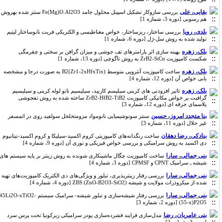
بقایی، علی
بررسی سازوکار تشکیل اسپینل محلول جامد Fe(Mg)O.Al2O3 سنتز شده بهروش
هم رسوبی [دوره 3، شماره 1]
بلدی، رویا
بررسی ساختار، ریزساختار، خواص مغناطیسی و الکتریکی فریت نانوساختار لیتیم
تولید شده به روش سل-ژل [دوره 6، شماره 1]
بلک، زهره
بهینه سازی اثر پارامترهای تف جوشی و میزان گرافن بر سختی و چقرمگی
شکست کامپوزیت ZrB2-SiCn به روش تاگوچی [دوره 13، شماره 1]
بلک، زهره
ساخت کامپوزیت آنتروپی متوسط B2(Zr1-2xHfxTix) به صورت درجا و مشخصه
یابی خواص آن [دوره 12، شماره 4]
بلک، زهره
تاثیر افزودنی های کربنی سیلیسم کاربید، سیلیسیم نانو لوله کربنی و سیلیسیم
گرافیت بر خواص مکانیکی کامپوزیت ZrB2-HfB2-TiB2 ساخته شده به روش تفجوشی
پلاسمای جرقه ای [دوره 12، شماره 3]
بنا متجدد امروز، حسین
سنتز سونوشیمیایی نانومواد مزومتخلخل سولفید روی در اتمسفر
غیر حلال [دوره 11، شماره 3]
بنادکی، رضا دهقان
ساخت رنگدانه‌های کامپوزیتی کروم اکسید-سیلیکا و کروم اکسید-تیتانیوم
دی اکسید به روش سرامیکی و بررسی خواص فیزیکی و نوری آن [دوره 9، شماره 4]
بنی جمالی، سارا
ساخت کامپوزیت چگال ماشینکاری شونده به روش زینتر بر پایه سیستم های
شیشه ـ سرامیک CPNT و CPMSF [دوره 3، شماره 4]
بنی جمالی، سارا
بررسی رفتار زینترپذیری، تبلور و ویژگی‌های دی الکتریک کامپوزیت‌های تهیه
شده از میکروذرات مولایت و شیشه ZBS (ZnO-B2O3-SiO2) [دوره 4، شماره 4]
بنی جمالی، سارا
بررسی رفتار شیشه‌سازی و تبلور شیشه- سرامیک سیستم 45Li2O-xTiO2-
(55-x)P2O5 [دوره 2، شماره 3]
بنی عامریان، رضا
مدل‌سازی فرایند فشرده‌سازی پودر سرامیکی زیرکونیا تحت پرس سرد