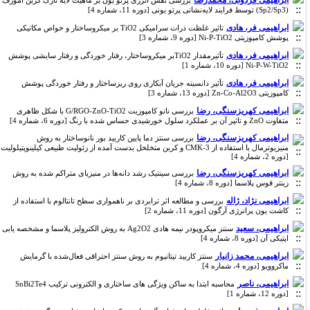
ابراهیمی فردوئی، محمدرضا
بررسی نقش انرژی پرتو یون بر ماهیت لایه‌ نازک کربن آمورف
(Sp2/Sp3) توسط فرایند لایه‌نشانی پرتو یونی [دوره 11، شماره 4]
ابراهیمی فر، هادی
تاثیر غلظت ذرات سرامیکی TiO2 بر میکروساختار و خواص مکانیکی
پوشش کامپوزیتی Ni-P-TiO2 [دوره 9، شماره 3]
ابراهیمی فر، هادی
تأثیرمقدار TiO2بر میکروساختار، رفتار خوردگی و رفتار سایشی پوشش
Ni-P-W-TiO2 [دوره 10، شماره 1]
ابراهیمی فر، هادی
تأثیر دانسیته جریان آبکاری روی ریزساختار و رفتار خوردگی پوشش
کامپوزیتی Zn-Co-Al2O3 [دوره 13، شماره 3]
ابراهیمی کهریزسنگی، رضا
بررسی نانو کامپوزیت G/RGO-ZnO-TiO2 با شکل ظاهری
متفاوت ZnO و تاثیر آن بر عملکرد سلول خورشیدی حساس شده با رنگ [دوره 6، شماره 4]
ابراهیمی کهریزسنگی، رضا
بررسی سنتز دما پایین کاربید بور نانوساختار به روش
منیزیوترمال با استفاده از CMK-3 و کربن متخلخل بدست آمده از زئولیت طبیعی کیلینوپتیلولیت
[دوره 2، شماره 4]
ابراهیمی کهریزسنگی، رضا
بررسی سینتیک رشد دانه‌ها در منیزیای متراکم شده به روش
زینتر قوس پلاسما [دوره 8، شماره 4]
ابراهیمی نژاد، ژاله
بررسی و مطالعه اثر ترابردی بر ناهمواری سطح تانتالوم با استفاده از
کاشت یون پرانرژی آرگون [دوره 11، شماره 2]
ابراهیمی، سعید
سنتز میکروپودر نیمه هادی Ag2O2 به روش الکترولیز پلاسما و مشخصه یابی
اپتیکی آن [دوره 8، شماره 4]
ابراهیمی، محمد زانیار
سنتز کاربید تیتانیوم به روش سنتز احتراقی فعال‌شده با گرمایش
ماکروویو [دوره 4، شماره 4]
ابراهیمی، ناصر
محاسبه ابتدا به ساکن ویژگی های ساختاری و الکترونی ترکیب SnBi2Te4
[دوره 12، شماره 1]