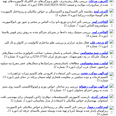
اکبرپور، مرجان
بررسی رفتار زینترپذیری، تبلور و ویژگی‌های دی الکتریک کامپوزیت‌های تهیه
شده از میکروذرات مولایت و شیشه ZBS (ZnO-B2O3-SiO2) [دوره 4، شماره 4]
اکبری، امید
مقایسه تأثیر اکسیدکروم و اکسیدمنگنز بر خواص مکانیکی و ریزساختار کامپوزیت-
های آلومینا-مولایت-زیرکنیا [دوره 9، شماره 3]
الحاجی، امیر
بررسی تأثیر اندازه و توزیع نانو ذرات الماس بر سختی و عبور نور نانوکامپوزیت
سولفیدروی/الماس [دوره 7، شماره 2]
الحاجی، امیر
بررسی سینتیک رشد دانه‌ها در منیزیای متراکم شده به روش زینتر قوس پلاسما
[دوره 8، شماره 4]
اله وردی، علی
فعال سازی حرارتی و بررسی نظم ساختاری کائولینیت در کائولن و بال کلی
[دوره 5، شماره 4]
امامی، سید محمدامین
سفال باستانی و باستان سنجی؛ شناخت تکنولوژی ساخت سفال‌های
فرهنگ علی‌آباد در تپه دهنو شهداد، جنوب‌شرق ایران (3750-3250پ.م) [دوره 9، شماره 3]
امامی، سید محمدامین
مطالعات باستان‌سنجی سرامیک‌ها و سفال‌های عصر مفرغ تپه سیلوه
پیرانشهر، شمال غرب ایران [دوره 9، شماره 2]
امرالهی بیوکی، حجت
بررسی تاثیر استفاده از افزودنی های کلسیم نیترات تتراهیدرات،
کلسیم فرمات و دوده سیلیس بر مقاومت فشاری اولیه سیمان پرتلند در دمای پایین [دوره 13،
شماره 3]
امرالهی بیوکی، رضوانه
بررسی ریز ساختار، خواص نوری و فوتوکاتالیستی اکسید روی سنتز
شده به روش احتراق محلولی [دوره 11، شماره 2]
امیدفر، کبری
داربست‌ کامپوزیتی کلسیم‌فسفات دوفازی/ ژلاتین-کیتوسان برای مهندسی بافت
استخوان: بهینه‌سازی خواص مکانیکی با استفاده از مدل محاسباتی [دوره 2، شماره 2]
امیرخانی، رسول
بررسی تاثیر اکسید نیکل بر ریزساختار و خواص مکانیکی نانو کامپوزیت
زیرکونیای پایدار شده توسط ایتریا و تهیه شده بوسیله سینتر پلاسمای جرقه ای [دوره 11،
شماره 4]