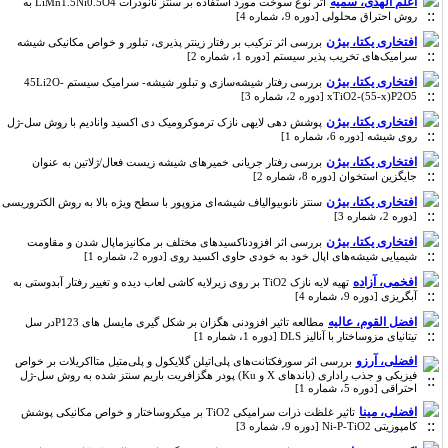
اعلم الهدی، سمیه
اثر نوع سوخت مورد استفاده بر سنتز نانوذرات LiMn1.5Ni0.5O4 به
روش احتراق محلولی [دوره 9، شماره 4]
افتخاری یکتا، بیژن
بررسی اثر ترکیب بر رفتار زینتر پذیری، تبلور و خواص مکانیکی شیشه
سرامیک‌های تخریب پذیر سیستم [دوره 1، شماره 2]
افتخاری یکتا، بیژن
بررسی رفتار شیشه‌سازی و تبلور شیشه- سرامیک سیستم 45Li2O-
xTiO2-(55-x)P2O5 [دوره 2، شماره 3]
افتخاری یکتا، بیژن
پوشش دهی لایهی نازک ترموکرومیک دی اکسید وانادیم با روش سل-ژل
روی شیشه [دوره 6، شماره 1]
افتخاری یکتا، بیژن
بررسی رفتار جریانی خمیرهای شیشه زیست فعال/ژلاتین به عنوان
جایگزین استخوان [دوره 8، شماره 2]
افتخاری یکتا، بی‍ژن
سنتز نانوبیوالیاف شیشه‌ای مزوپور با سطح ویژه بالا به روش الکتروریسی
[دوره 2، شماره 3]
افتخاری یکتا، بی‍ژن
بررسی اثر افزودناکسیدهای مختلف بر مکانیزماپال شدن و مقاومت
شیمیایی شیشه‌های اپال خود به خودی حاوی اکسید روی [دوره 2، شماره 1]
افخمی، آزاده
تهیه لایه نازک TiO2 بر روی زیرلایه کاشی لعاب دیده و تغییر رفتار آبدوستی به
آبگریزی [دوره 9، شماره 4]
افضل القوم، عالیه
مطالعه تاثیر افزودنی هگزان بر شکل گیری مایسل های P123در سل
تیتانیای مزوساختار با آنالیز DLS [دوره 1، شماره 1]
افضلی، آرزو
بررسی اثر سورفکتانت‌های پلی‌اتیلن گلایکول و پلی‌متیل متااکریلات بر خواص
فیزیکی و جذب راداری (باندهای X و Ku) پودر هگزافریت باریم سنتز شده به روش سل-ژل
احتراقی [دوره 5، شماره 1]
افضلی، مینا
تاثیر غلظت ذرات سرامیکی TiO2 بر میکروساختار و خواص مکانیکی پوشش
کامپوزیتی Ni-P-TiO2 [دوره 9، شماره 3]