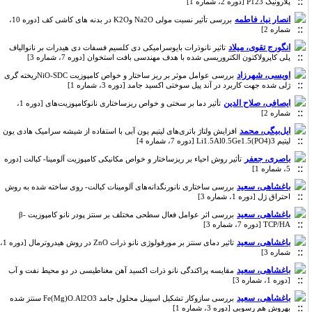
پلارونیک P123 [دوره 2، شماره 1]
انصار نیا، فاطمه
بررسی تأثیر نسبت مولی Na2O وK2O در بدنه های کاشی کف [دوره 10،
شماره 2]
انگورج تقوی، میلاد
تاثیر نانوذرات بایوسرامیکی دی‌ کلسیم ‌فسفات دی ‌هیدرات بر نانوالیاف
پلی کاپرولاکتون الکتروریسی شده با هدف مهندسی بافت استخوان [دوره 7، شماره 3]
اویسی، شهرزاد
بررسی عوامل موثر بر ریز ساختار و خواص کامپوزیت NiO-SDCریخته گری
ژلی شده جهت کاربرد در آند پیل سوختی اکسید جامد [دوره 3، شماره 1]
ایصافی، صلاح الدین
تأثیر دما بر سختی و خواص ریزساختاری نانوکامپوزیت‌های [دوره 1،
شماره 2]
ایل‌بیگی، محمد
افزایش ولتاژ باتری‌‌های لیتیم یون آبی با استفاده از شیشه سرامیک هادی یون
لیتیم Li1.5Al0.5Ge1.5(PO4)3 [دوره 7، شماره 4]
باصری، جعفر
تأثیر روش احیاء بر ریزساختار و خواص مکانیکی کامپوزیت آلومینا- کبالت [دوره
5، شماره 1]
باغشاهی، سعید
بررسی ساختاری نانورنگدانه‌های آلومینات کبالت- روی ساخته شده به روش
احتراق ژل [دوره 1، شماره 3]
باغشاهی، سعید
بررسی اثر عوامل فعال سطحی مختلف بر سنتز پودر نانو کامپوزیت β-
TCP/HA [دوره 7، شماره 3]
باغشاهی، سعید
تاثیر دمای سنتز بر مورفولوژی نانو ذرات ZnO در روش هیدروترمال [دوره 1،
شماره 3]
باغشاهی، سعید
مقایسه پراکندگی نانو ذرات اکسید آهن مغناطیسی در دو محیط نفت و آب
[دوره 1، شماره 3]
باغشاهی، سعید
بررسی سازوکار تشکیل اسپینل محلول جامد Fe(Mg)O.Al2O3 سنتز شده
بهروش هم رسوبی [دوره 3، شماره 1]