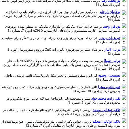
پورنجف، رضا
بررسی سینتیک رشد دانه‌ها در منیزیای متراکم شده به روش زینتر قوس پلاسما
[دوره 8، شماره 4]
پولادیان، ارحام
به کارگیری موثر ارزش ویژه برند از طریق مزیت رقابتی پایدار، استراتژی
بازاریابی و تصویر ذهنی شرکت (مطالعه موردی: کارخانجات کاشی و سرامیک ایران) [دوره 7،
شماره 4]
پویافر، وحید
بررسی فرآیند آسیای مکانیکی و آلیاژسازی مکانیکی به منظور تهیه‌ی پودرهای
کامپوزیتی منیزیم – کاربید سیلیسیوم از براده‌های آلیاژ منیزیم AZ91D [دوره 7، شماره 1]
تبریزیان، پریناز
اثر بارجامد بررفتار رئولوژی و زمان ژله ای شدن در ریخته‌گری ژلی سیلیسیم
[دوره 4، شماره 2]
ترابی، الناز
تاثیر دمای سنتز بر مورفولوژی نانو ذرات ZnO در روش هیدروترمال [دوره 1،
شماره 3]
ترابی، شهلا
بررسی مقاومت به رفتگی دما بالای پوشش های دو لایه SiC/ZrB2 با ساختار
تدریجی اعمال شده به روش پاشش پلاسمایی محافظت شده با گاز آرگون تحت شعله پروپان
[دوره 10، شماره 1]
تسبیحی، وجیهه
اثر نانو و میکرو سیلیس بر تغییر شکل پایروپلاستیک کاشی پرسلانی داخلی
[دوره 9، شماره 3]
تقی خانی، میترا
تاثیر عامل کیلیت‌ساز اسید‌سیتریک بر مورفولوژی ذرات اکسید‌ روی تهیه شده
به روش گرمابی [دوره 10، شماره 4]
تقی زاده، محمد جواد
سنتز و مشخصه یابی نانوساختار سه لایه جاذب امواج مایکروویو در
محدوده فرکانسی Ku [دوره 6، شماره 3]
تلافی نوغانی، محمد
بررسی خواص الکتروشیمیایی الکترود نانوساختار فسفوسلنید کبالت در
فرایند آزادسازی گاز هیدروژن [دوره 11، شماره 4]
تلافی نوغانی، محمّد
بررسی خواص باکتری کشی آلیاژ نانوکریستالی مس – قلع تولید شده از
مواد اولیه اکسیدی و فلزی به روش آلیاژسازی مکانیکی [دوره 7، شماره 2]