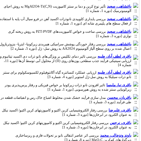
باغشاهی، سعید
تأثیر نوع کربن و دما بر سنتز کامپوزیت MgAl2O4-Ti(C,N) به روش احیای
آلومینوترمیک [دوره 1، شماره 1]
باغشاهی، سعید
بررسی پایداری کلوییدی نانوذرات اکسید آهن در فرو سیال آب پایه با استفاده
از فعال سطح های پلیمری شانه ای [دوره 1، شماره 1]
باغشاهی، سعید
بررسی ساخت و خواص کامپوزیت‌های PZT-PVDF به روش ریخته گری
نواری [دوره 3، شماره 1]
باغشاهی، سعید
بررسی رفتار خوردگی پوشش سرامیکی هیبریدی زیرکونیا- ایتریا- بنزوتریازول
اعمال شده بر روی سطح آلیاژ آلومینیوم AA2024 به روش سل- ژل [دوره 5، شماره 2]
باقری لطف آباد، طیبه
بررسی تاثیر دمای تکلیس بر ویژگی‌های نانو ذرات دی اکسید تیتانیوم و
ارزیابی سینتیکی فرآیند جذب سطحی یون‌های روی (II) از محلول آبی توسط آن‌ها [دوره 11،
شماره 4]
باقری لطف آباد، طیبه
ارزیابی عملکرد کنسانتره گیاه آکانتوفیلوم لکسیوسکولوم برای سنتز
نانو ذرات سیلیکا به روش سل-ژل استوبر [دوره 4، شماره 3]
باقری نیا، ملیسا
تاثیر افزودن نانو ذرات زیرکونیا بر خواص فیزیکی و رفتار پرس‌پذیری پودر
زیرکونیایی سنتز شده به روش هم‌رسوبی [دوره 1، شماره 1]
باقریان، محسن
مدل سازی فرآیند خشک شدن مخلوط اشباع خاک رس و انقباضات قطعه در
طی فرآیند [دوره 3، شماره 1]
باقری، علیرضا
بررسی رفتار الکتروشیمیایی کربن اکتیو و کامپوزیتهای کربن اکتیو/ اکسید نیکل
به عنوان الکترود در ابرخازن‌ها‌ [دوره 3، شماره 1]
باقری، نرجس
بررسی رفتار الکتروشیمیایی کربن اکتیو و کامپوزیتهای کربن اکتیو/ اکسید نیکل
به عنوان الکترود در ابرخازن‌ها‌ [دوره 3، شماره 1]
باوند وندچالی، محمد
بررسی اثر عناصر انتقالی نانو بر تحولات فازی و ریزساختاری
دیرگدازهای کم‌کربن MgO-C [دوره 8، شماره 3]