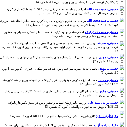
(Sp2/Sp3) توسط فرایند لایه‌نشانی پرتو یونی [دوره 11، شماره 4]
حسینی، سیدحجت الله
افزایش مقاومت به خوردگی فولاد 316 L توسط لایه نازک کربن
آمورف جهت کاربرد در کاشتنی‌های پزشکی [دوره 12، شماره 3]
حسینی، سیدحجت الله
بررسی ساختار و خواص لایه نازک کربن شبه الماس ایجاد شده برروی
فولاد AISI 4140 توسط فرایند رسوب‌دهی پرتو یونی [دوره 13، شماره 1]
حسینی، سیدمحمدرئوف
امکان‌سنجی بهبود کیفیت فلدسپات‌های استان اصفهان به منظور
استفاده در صنایع کاشی و سرامیک [دوره 6، شماره 3]
حسینی، صدیقه
بررسی تاثیر استفاده از افزودنی های کلسیم نیترات تتراهیدرات، کلسیم
فرمات و دوده سیلیس بر مقاومت فشاری اولیه سیمان پرتلند در دمای پایین [دوره 13، شماره
3]
حسینی، مهدی
مروری بر تحلیل کمانش سازه های ساخته شده از کامپوزیتهای زمینه سرامیکی
[دوره 13، شماره 2]
حسینی، مهدی
تحلیل عددی ضربه سرعت پایین اهداف سرامیکی – فلزی – کامپوزیتی [دوره
10، شماره 3]
حسینی، مهسا
جذب اشباع معکوس دوفوتونی افزایش یافته در نانوکامپوزیتهای هسته/پوسته
ZnO/TiO2 [دوره 7، شماره 2]
حسینی، هادی
ساخت نانوکامپوزیت چهارچوب‌ آلی- فلزی بر پایه Cu /گرافن و بررسی رفتار
ابرخازنی آن [دوره 8، شماره 1]
حسینی‌زاده، سید علی
بررسی تاثیر زمان آسیاب و فشار پرس در سنتز مکس‌فاز نانولایه
Ti3SiC2 با روش مذاب‌خورانی واکنشی [دوره 7، شماره 3]
حق نظری، ناهید
تاثیر شرایط سنتز بر خصوصیات نانوذرات AlOOH [دوره 2، شماره 2]
حقیقت زاده، آزاده
جذب اشباع معکوس دوفوتونی افزایش یافته در نانوکامپوزیتهای هسته/