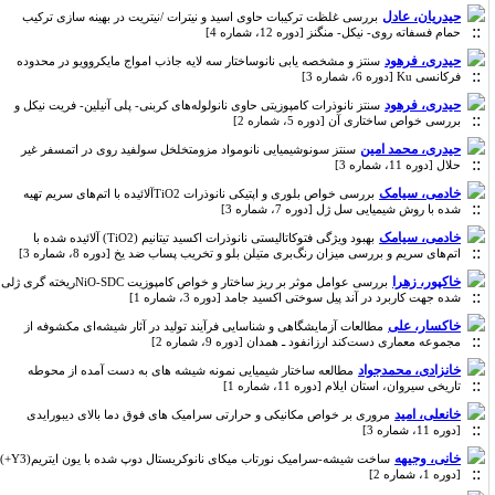
حیدریان، عادل
بررسی غلظت ترکیبات حاوی اسید و نیترات /نیتریت در بهینه سازی ترکیب
حمام فسفاته روی- نیکل- منگنز [دوره 12، شماره 4]
حیدری، فرهود
سنتز و مشخصه یابی نانوساختار سه لایه جاذب امواج مایکروویو در محدوده
فرکانسی Ku [دوره 6، شماره 3]
حیدری، فرهود
سنتز نانوذرات کامپوزیتی حاوی نانولوله‌های کربنی- پلی آنیلین- فریت نیکل و
بررسی خواص ساختاری آن [دوره 5، شماره 2]
حیدری، محمد امین
سنتز سونوشیمیایی نانومواد مزومتخلخل سولفید روی در اتمسفر غیر
حلال [دوره 11، شماره 3]
خادمی، سیامک
بررسی خواص بلوری و اپتیکی نانوذرات TiO2آلائیده با اتم‌های سریم تهیه
شده با روش شیمیایی سل ژل [دوره 7، شماره 3]
خادمی، سیامک
بهبود ویژگی فتوکاتالیستی نانوذرات اکسید تیتانیم (TiO2) آلائیده شده با
اتم‌های سریم و بررسی میزان رنگ‌بری متیلن بلو و تخریب پساب ضد یخ [دوره 8، شماره 3]
خاکپور، زهرا
بررسی عوامل موثر بر ریز ساختار و خواص کامپوزیت NiO-SDCریخته گری ژلی
شده جهت کاربرد در آند پیل سوختی اکسید جامد [دوره 3، شماره 1]
خاکسار، علی
مطالعات آزمایشگاهی و شناسایی فرآیند تولید در آثار شیشه‌ای مکشوفه از
مجموعه معماری دست‌کند ارزانفود ـ همدان [دوره 9، شماره 2]
خانزادی، محمدجواد
مطالعه ساختار شیمیایی نمونه شیشه های به دست آمده از محوطه
تاریخی سیروان، استان ایلام [دوره 11، شماره 1]
خانعلی، امید
مروری بر خواص مکانیکی و حرارتی سرامیک های فوق دما بالای دیبورایدی
[دوره 11، شماره 3]
خانی، وجیهه
ساخت شیشه-سرامیک نورتاب میکای نانوکریستال دوپ شده با یون ایتریم(Y3+)
[دوره 1، شماره 2]