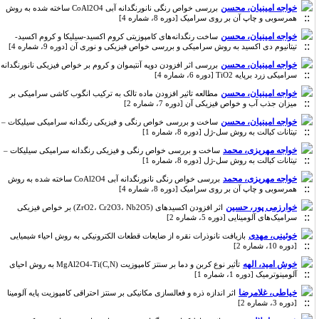
خواجه امینیان، محسن
بررسی خواص رنگی نانورنگدانه آبی CoAl2O4 ساخته شده به روش
همرسوبی و چاپ آن بر روی سرامیک [دوره 8، شماره 4]
خواجه امینیان، محسن
ساخت رنگدانه‌های کامپوزیتی کروم اکسید-سیلیکا و کروم اکسید-
تیتانیوم دی اکسید به روش سرامیکی و بررسی خواص فیزیکی و نوری آن [دوره 9، شماره 4]
خواجه امینیان، محسن
بررسی اثر افزودن دوپه آنتیموان و کروم بر خواص فیزیکی نانورنگدانه
سرامیکی زرد برپایه TiO2 [دوره 6، شماره 4]
خواجه امینیان، محسن
مطالعه تاثیر افزودن ماده تالک به ترکیب انگوب کاشی سرامیکی بر
میزان جذب آب و خواص فیزیکی آن [دوره 7، شماره 2]
خواجه امینیان، محسن
ساخت و بررسی خواص رنگی و فیزیکی رنگدانه سرامیکی سیلیکات –
تیتانات کبالت به روش سل-ژل [دوره 8، شماره 1]
خواجه مهریزی، محمد
ساخت و بررسی خواص رنگی و فیزیکی رنگدانه سرامیکی سیلیکات –
تیتانات کبالت به روش سل-ژل [دوره 8، شماره 1]
خواجه مهریزی، محمد
بررسی خواص رنگی نانورنگدانه آبی CoAl2O4 ساخته شده به روش
همرسوبی و چاپ آن بر روی سرامیک [دوره 8، شماره 4]
خوارزمی پور، حسین
اثر افزودن اکسیدهای (ZrO2، Cr2O3، Nb2O5) بر خواص فیزیکی
سرامیک‌های آلومینایی [دوره 5، شماره 2]
خوئینی، مهدی
بازیافت نانوذرات نقره از ضایعات قطعات الکترونیکی به روش احیاء شیمیایی
[دوره 10، شماره 2]
خوش امید، الهه
تأثیر نوع کربن و دما بر سنتز کامپوزیت MgAl2O4-Ti(C,N) به روش احیای
آلومینوترمیک [دوره 1، شماره 1]
خیاطی، غلامرضا
اثر اندازه ذره و فعالسازی مکانیکی بر سنتز احتراقی کامپوزیت پایه آلومینا
[دوره 3، شماره 2]