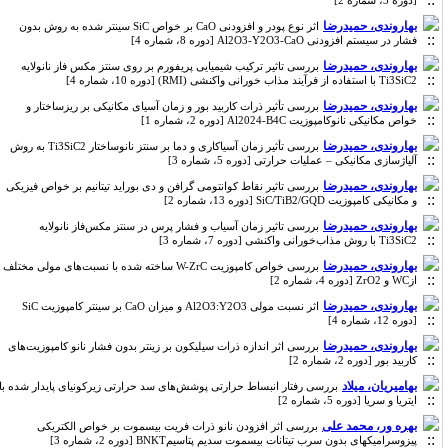
[دوره 3، شماره 2]
بهاروندی، حمیدرضا
اثر نوع پودر و افزودنی CaO بر خواص SiC سینتر شده به روش بدون
فشار در سیستم افزودنی Al2O3-Y2O3-CaO [دوره 8، شماره 4]
بهاروندی، حمیدرضا
بررسی تاثیر ترکیب شیمیایی پریفورم بر روی سنتز مکس فاز نانولایه
Ti3SiC2 با استفاده از فرآیند مذاب خورانی واکنشی (RMI) [دوره 10، شماره 4]
بهاروندی، حمیدرضا
بررسی تأثیر ذرات کاربید بور و زمان آسیای مکانیکی بر ریزساختار و
خواص مکانیکی نانوکامپوزیت Al2024-B4C [دوره 2، شماره 1]
بهاروندی، حمیدرضا
بررسی تأثیر زمان آسیاکاری و دما بر سنتز نانوساختار Ti3SiC2 به روش
آلیاژسازی مکانیکی – عملیات حرارتی [دوره 5، شماره 3]
بهاروندی، حمیدرضا
بررسی تاثیر نقاط کوانتومی گرافن و دی بوراید تیتانیم بر خواص فیزیکی
و مکانیکی کامپوزیت SiC/TiB2/GQD [دوره 13، شماره 2]
بهاروندی، حمیدرضا
بررسی تاثیر زمان آسیاب و فشار پرس در سنتز مکس‌فاز نانولایه
Ti3SiC2 با روش مذاب‌خورانی واکنشی [دوره 7، شماره 3]
بهاروندی، حمیدرضا
بررسی خواص کامپوزیت W-ZrC ساخته شده با نسبت‌های مولی مختلف
ازWC و ZrO2 [دوره 4، شماره 2]
بهاروندی، حمیدرضا
اثر نسبت مولی Al2O3:Y2O3 و میزان CaO بر سینتر کامپوزیت SiC
[دوره 12، شماره 4]
بهاروندی، حمیدرضا
بررسی اثر اندازه ذرات سیلیکون بر زینتر بدون فشار نانو کامپوزیت‌های
کاربید بور [دوره 2، شماره 2]
بهامیریان، میلاد
بررسی رفتار انبساط حرارتی پوشش‌های سد حرارتی زیرکونیای پایدار شده با
ایتریا و سریا [دوره 5، شماره 2]
بهره ور، محمد علی
بررسی اثر افزودن نانو ذرات فریت بیسموت بر خواص الکتریکی
پیزوسرامیکهای بدون سرب تیتانات بیسموت سدیم پتاسیمBNKT [دوره 2، شماره 3]