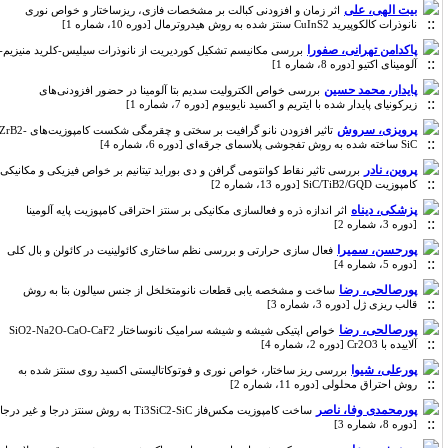
بیت الهی، علی
اثر زمان و افزودنی کبالت بر مشخصات فازی، ریزساختار و خواص نوری
نانوذرات کالکوپیرید CuInS2 سنتز شده به روش هیدروترمال [دوره 10، شماره 1]
پاکدامن تهرانی، صفورا
بررسی مکانیسم تشکیل کوردیریت از نانوذرات سیلیس-کلرید منیزیم-
آلومینای اکتیو [دوره 8، شماره 1]
پایدار، محمد حسین
بررسی خواص الکترولیت سدیم بتا آلومینا در حضور افزودنی‌های
زیرکونیای پایدار شده با ایتریم و اکسید نایوبیوم [دوره 7، شماره 1]
پرویزی، سروش
تاثیر افزودن نانو گرافیت بر سختی و چقرمگی شکست کامپوزیت‌های ZrB2-
SiC ساخته شده به روش تفجوشی پلاسمای جرقه‌ای [دوره 6، شماره 4]
پروین، نادر
بررسی تاثیر نقاط کوانتومی گرافن و دی بوراید تیتانیم بر خواص فیزیکی و مکانیکی
کامپوزیت SiC/TiB2/GQD [دوره 13، شماره 2]
پزشکی، دیناه
اثر اندازه ذره و فعالسازی مکانیکی بر سنتز احتراقی کامپوزیت پایه آلومینا
[دوره 3، شماره 2]
پورحسن، سمیرا
فعال سازی حرارتی و بررسی نظم ساختاری کائولینیت در کائولن و بال کلی
[دوره 5، شماره 4]
پورصالحی، رضا
ساخت و مشخصه یابی قطعات نانومتخلخل از جنس سیالون بتا به روش
قالب ریزی ژل [دوره 3، شماره 3]
پورصالحی، رضا
خواص اپتیکی شیشه و شیشه سرامیک نانوساختار SiO2-Na2O-CaO-CaF2
آلاییده با Cr2O3 [دوره 2، شماره 4]
پورعلی، شیوا
بررسی ریز ساختار، خواص نوری و فوتوکاتالیستی اکسید روی سنتز شده به
روش احتراق محلولی [دوره 11، شماره 2]
پورمحمدی وفا، ناصر
ساخت کامپوزیت مکس‌فاز Ti3SiC2-SiC به روش سنتز درجا و غیر درجا
[دوره 8، شماره 3]