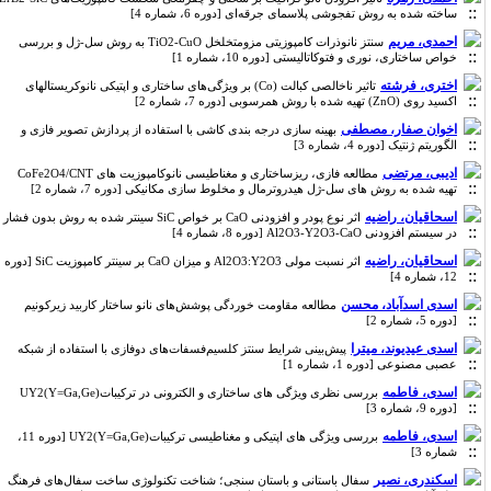
ساخته شده به روش تفجوشی پلاسمای جرقه‌ای [دوره 6، شماره 4]
احمدی، مریم
سنتز نانوذرات کامپوزیتی مزومتخلخل TiO2-CuO به روش سل-ژل و بررسی
خواص ساختاری، نوری و فتوکاتالیستی [دوره 10، شماره 1]
اختری، فرشته
تاثیر ناخالصی کبالت (Co) بر ویژگی‌های ساختاری و اپتیکی نانوکریستالهای
اکسید روی (ZnO) تهیه شده با روش همرسوبی [دوره 7، شماره 2]
اخوان صفار، مصطفی
بهینه سازی درجه بندی کاشی با استفاده از پردازش تصویر فازی و
الگوریتم ژنتیک [دوره 4، شماره 3]
ادیبی، مرتضی
مطالعه فازی، ریزساختاری و مغناطیسی نانوکامپوزیت های CoFe2O4/CNT
تهیه شده به روش های سل-ژل هیدروترمال و مخلوط سازی مکانیکی [دوره 7، شماره 2]
اسحاقیان، راضیه
اثر نوع پودر و افزودنی CaO بر خواص SiC سینتر شده به روش بدون فشار
در سیستم افزودنی Al2O3-Y2O3-CaO [دوره 8، شماره 4]
اسحاقیان، راضیه
اثر نسبت مولی Al2O3:Y2O3 و میزان CaO بر سینتر کامپوزیت SiC [دوره
12، شماره 4]
اسدی اسدآباد، محسن
مطالعه مقاومت خوردگی پوشش‌های نانو ساختار کاربید زیرکونیم
[دوره 5، شماره 2]
اسدی عیدیوند، میترا
پیش‌بینی شرایط سنتز کلسیم‌فسفات‌های دوفازی با استفاده از شبکه‌
عصبی مصنوعی [دوره 1، شماره 1]
اسدی، فاطمه
بررسی نظری ویژگی های ساختاری و الکترونی در ترکیباتUY2(Y=Ga,Ge)
[دوره 9، شماره 3]
اسدی، فاطمه
بررسی ویژگی های اپتیکی و مغناطیسی ترکیباتUY2(Y=Ga,Ge) [دوره 11،
شماره 3]
اسکندری، نصیر
سفال باستانی و باستان سنجی؛ شناخت تکنولوژی ساخت سفال‌های فرهنگ