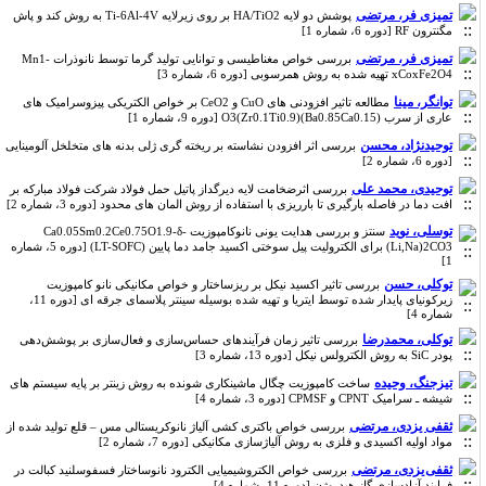
تمیزی فر، مرتضی
پوشش دو لایه HA/TiO2 بر روی زیرلایه Ti-6Al-4V به روش کند و پاش
مگنترون RF [دوره 6، شماره 1]
تمیزی فر، مرتضی
بررسی خواص مغناطیسی و توانایی تولید گرما توسط نانوذرات Mn1-
xCoxFe2O4 تهیه شده به روش همرسوبی [دوره 6، شماره 3]
توانگر، مینا
مطالعه تاثیر افزودنی های CuO و CeO2 بر خواص الکتریکی پیزوسرامیک های
عاری از سرب (Ba0.85Ca0.15)(Zr0.1Ti0.9)O3 [دوره 9، شماره 1]
توحیدنژاد، محسن
بررسی اثر افزودن نشاسته بر ریخته گری ژلی بدنه های متخلخل آلومینایی
[دوره 6، شماره 2]
توحیدی، محمد علی
بررسی اثرضخامت لایه دیرگداز پاتیل حمل فولاد شرکت فولاد مبارکه بر
افت دما در فاصله بارگیری تا بارریزی با استفاده از روش المان های محدود [دوره 3، شماره 2]
توسلی، نوید
سنتز و بررسی هدایت یونی نانوکامپوزیت Ca0.05Sm0.2Ce0.75O1.9-δ-
(Li,Na)2CO3 برای الکترولیت پیل سوختی اکسید جامد دما پایین (LT-SOFC) [دوره 5، شماره
1]
توکلی، حسن
بررسی تاثیر اکسید نیکل بر ریزساختار و خواص مکانیکی نانو کامپوزیت
زیرکونیای پایدار شده توسط ایتریا و تهیه شده بوسیله سینتر پلاسمای جرقه ای [دوره 11،
شماره 4]
توکلی، محمدرضا
بررسی تاثیر زمان فرآیندهای حساس‌سازی و فعال‌سازی بر پوشش‌دهی
پودر SiC به روش الکترولس نیکل [دوره 13، شماره 3]
تیزجنگ، وحیده
ساخت کامپوزیت چگال ماشینکاری شونده به روش زینتر بر پایه سیستم های
شیشه ـ سرامیک CPNT و CPMSF [دوره 3، شماره 4]
ثقفی یزدی، مرتضی
بررسی خواص باکتری کشی آلیاژ نانوکریستالی مس – قلع تولید شده از
مواد اولیه اکسیدی و فلزی به روش آلیاژسازی مکانیکی [دوره 7، شماره 2]
ثقفی یزدی، مرتضی
بررسی خواص الکتروشیمیایی الکترود نانوساختار فسفوسلنید کبالت در
فرایند آزادسازی گاز هیدروژن [دوره 11، شماره 4]