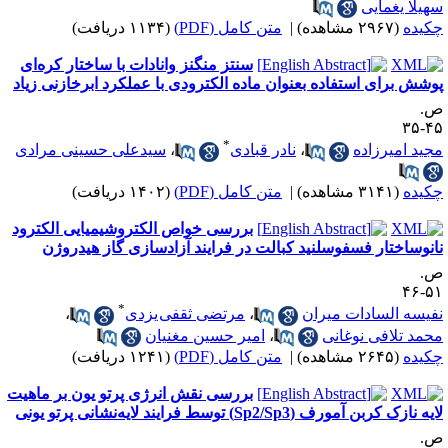
هیلا یغمایی
کیده
(۲۹۶۷ مشاهده)
|
متن کامل (PDF)
(۱۱۳۴ دریافت)
سنتز منگنز وانادات با ساختار کره‌ای
وشش برای استفاده بعنوان ماده الکترودی با عملکرد ابرخازنی زیاد
.
۴۵-
*
جید امیرزاده
،
نادر قبادی
،
سیدعلی حسینی مرادی
کیده
(۳۱۴۱ مشاهده)
|
متن کامل (PDF)
(۱۴۰۲ دریافت)
بررسی خواص الکتروشیمیایی الکترود
انوساختار فسفوسلنید کبالت در فرایند آزادسازی گاز هیدروژن
.
۵۱-
*
فیسه السادات میران
،
مرتضی ثقفی یزدی
،
حمد تلافی نوغانی
،
امیر حسین مغنیان
کیده
(۲۶۴۵ مشاهده)
|
متن کامل (PDF)
(۱۲۴۱ دریافت)
بررسی نقش انرژی پرتو یون بر ماهیت
ه‌ نازک کربن آمورف (Sp2/Sp3) توسط فرایند لایه‌نشانی پرتو یونی
.