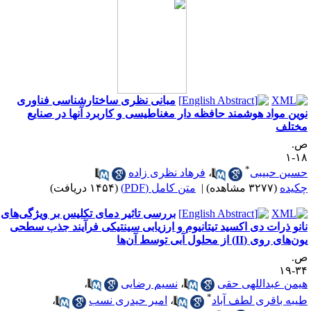
مبانی نظری ساختارشناسی فناوری
وین مواد هوشمند حافظه دار مغناطیسی و کاربرد آنها در صنایع
ختلف
.
۱۸
*
سین حبیبی
،
فرهاد نظری زاده
کیده
(۳۲۷۷ مشاهده)
|
متن کامل (PDF)
(۱۴۵۴ دریافت)
بررسی تاثیر دمای تکلیس بر ویژگی‌های
انو ذرات دی اکسید تیتانیوم و ارزیابی سینتیکی فرآیند جذب سطحی
‌های روی (II) از محلول آبی توسط آن‌ها
.
۳۴-
یمن عبداللهی حقی
،
نسیم رضایی
،
*
یبه باقری لطف آباد
،
امیر حیدری نسب
،