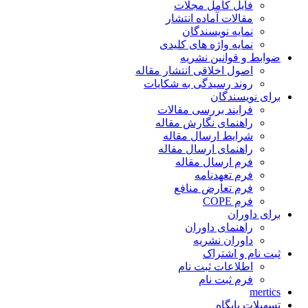
فایل کامل مجلات
مقالات آماده انتشار
نمایه نویسندگان
نمایه واژه های کلیدی
ضوابط و قوانین نشریه
اصول اخلاقی انتشار مقاله
روند رسیدگی به شکایات
برای نویسندگان
فرایند بررسی مقالات
راهنمای نگارش مقاله
شرایط ارسال مقاله
راهنمای ارسال مقاله
فرم ارسال مقاله
فرم تعهدنامه
فرم تعارض منافع
فرم COPE
برای داوران
راهنمای داوران
داوران نشریه
ثبت نام و اشتراک
اطلاعات ثبت نام
فرم ثبت نام
mertics
تسهیلات پایگاه