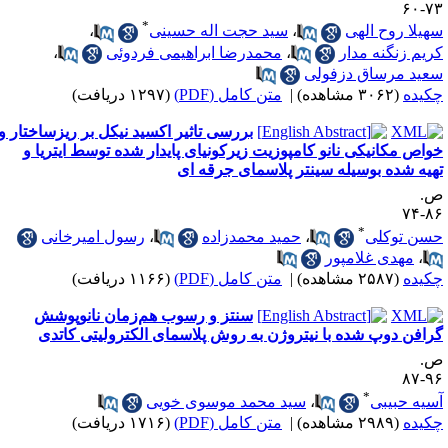
۷۳-
*
هیلا روح الهی
،
سید حجت اله حسینی
،
ریم زنگنه مدار
،
محمدرضا ابراهیمی فردوئی
،
عید مرساق دزفولی
کیده
(۳۰۶۲ مشاهده)
|
متن کامل (PDF)
(۱۲۹۷ دریافت)
بررسی تاثیر اکسید نیکل بر ریزساختار و
واص مکانیکی نانو کامپوزیت زیرکونیای پایدار شده توسط ایتریا و
هیه شده بوسیله سینتر پلاسمای جرقه ای
.
۸۶-
*
سن توکلی
،
حمید محمدزاده
،
رسول امیرخانی
،
مهدی غلامپور
کیده
(۲۵۸۷ مشاهده)
|
متن کامل (PDF)
(۱۱۶۶ دریافت)
سنتز و رسوب هم‌زمان نانوپوشش
رافن دوپ شده با نیتروژن به روش پلاسمای الکترولیتی کاتدی
.
۹۶-
*
سیه حبیبی
،
سید محمد موسوی خویی
کیده
(۲۹۸۹ مشاهده)
|
متن کامل (PDF)
(۱۷۱۶ دریافت)