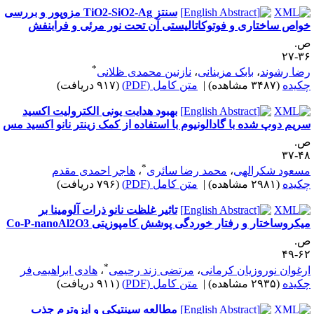
سنتز TiO2-SiO2-Ag مزوپور و بررسی
واص ساختاری و فوتوکاتالیستی آن تحت نور مرئی و فرابنفش
.
۳۶-
*
ضا رشوند
،
بابک مزینانی
،
نازنین محمدی ظلانی
کیده
(۳۴۸۷ مشاهده)
|
متن کامل (PDF)
(۹۱۷ دریافت)
بهبود هدایت یونی الکترولیت اکسید
ریم دوپ شده با گادالونیوم با استفاده از کمک زینتر نانو اکسید مس
.
۴۸-
*
سعود شکرالهی
،
محمد رضا سائری
،
هاجر احمدی مقدم
کیده
(۲۹۸۱ مشاهده)
|
متن کامل (PDF)
(۷۹۶ دریافت)
تاثیر غلظت نانو ذرات آلومینا بر
یکروساختار و رفتار خوردگی پوشش کامپوزیتی Co-P-nanoAl2O3
.
۶۲-
*
رغوان نوروزیان کرمانی
،
مرتضی زند رحیمی
،
هادی ابراهیمی‌فر
کیده
(۲۹۳۵ مشاهده)
|
متن کامل (PDF)
(۹۱۱ دریافت)
مطالعه سینتیکی و ایزوترم جذب