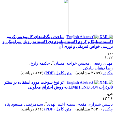
ساخت رنگدانه‌های کامپوزیتی کروم
کسید-سیلیکا و کروم اکسید-تیتانیوم دی اکسید به روش سرامیکی و
ررسی خواص فیزیکی و نوری آن
.
۱۲
*
هدی رفیعی
،
محسن خواجه امینیان
،
حکیمه زارع
،
ضا دهقان بنادکی
کیده
(۳۷۵۹ مشاهده)
|
متن کامل (PDF)
(۸۴۲ دریافت)
اثر نوع سوخت مورد استفاده بر سنتز
ذرات LiMn1.5Ni0.5O4 به روش احتراق محلولی
.
۲۶-
*
اسمن شیرازی مقدم
،
سمیه اعلم الهدی
،
سیدمرتضی مسعود پناه
کیده
(۳۵۳۰ مشاهده)
|
متن کامل (PDF)
(۸۲۶ دریافت)