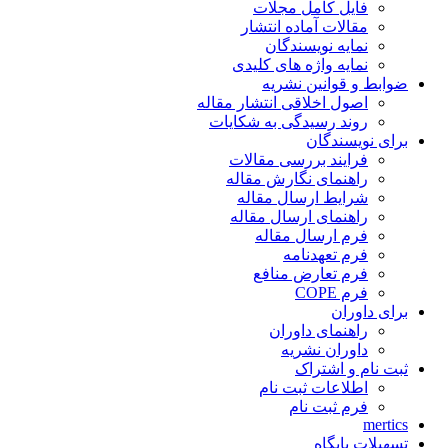
فایل کامل مجلات
مقالات آماده انتشار
نمایه نویسندگان
نمایه واژه های کلیدی
ضوابط و قوانین نشریه
اصول اخلاقی انتشار مقاله
روند رسیدگی به شکایات
برای نویسندگان
فرایند بررسی مقالات
راهنمای نگارش مقاله
شرایط ارسال مقاله
راهنمای ارسال مقاله
فرم ارسال مقاله
فرم تعهدنامه
فرم تعارض منافع
فرم COPE
برای داوران
راهنمای داوران
داوران نشریه
ثبت نام و اشتراک
اطلاعات ثبت نام
فرم ثبت نام
mertics
تسهیلات پایگاه