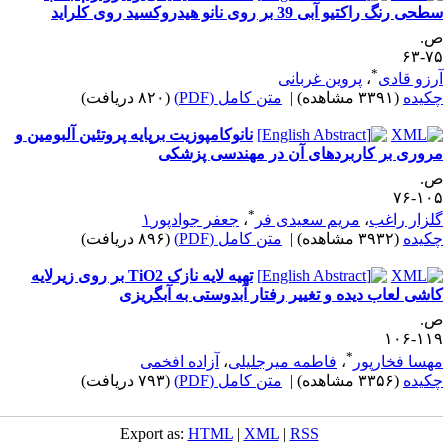
حی رنگ راکتیو آبی 39 بر روی نانو هیدروکسید روی کلراید
.
۷۵-
*
رزو قادی
،
پروین غربانی
کیده
(۳۳۹۱ مشاهده)
|
متن کامل (PDF)
(۸۲۰ دریافت)
نانوکامپوزیت برپایه پروتئین آلبومین و
روری بر کاربردهای آن در مهندسی پزشکی
.
۱۰۵-
*
لزار راغب
،
مریم سعیدی فر
،
جعفر جوادپور۱
کیده
(۳۹۳۲ مشاهده)
|
متن کامل (PDF)
(۸۹۶ دریافت)
تهیه لایه نازک TiO2 بر روی زیرلایه
اشی لعاب دیده و تغییر رفتار آبدوستی به آبگریزی
.
۱۱۹-۱
*
هسا فخارپور
،
فاطمه میرجلیلی
،
آزاده افخمی
کیده
(۳۳۵۶ مشاهده)
|
متن کامل (PDF)
(۷۹۳ دریافت)
Export as:
HTML
|
XML
|
RSS