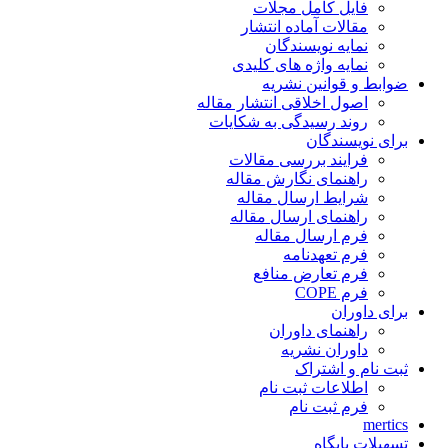
فایل کامل مجلات
مقالات آماده انتشار
نمایه نویسندگان
نمایه واژه های کلیدی
ضوابط و قوانین نشریه
اصول اخلاقی انتشار مقاله
روند رسیدگی به شکایات
برای نویسندگان
فرایند بررسی مقالات
راهنمای نگارش مقاله
شرایط ارسال مقاله
راهنمای ارسال مقاله
فرم ارسال مقاله
فرم تعهدنامه
فرم تعارض منافع
فرم COPE
برای داوران
راهنمای داوران
داوران نشریه
ثبت نام و اشتراک
اطلاعات ثبت نام
فرم ثبت نام
mertics
تسهیلات پایگاه