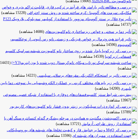
نانوکامپوزیت Al2024-B4C
(15600 مشاهده)
بررسی و مطالعه تاثیر پارامتر های فرآیند بر ترکیب فازی, قابلیت تراکم پذیری و خواص
مکانیکی سرمت های آلومینا –کرم ساخته شده به روش سنتز احتراقی
(15228 مشاهده)
تأثیر نوع حلال بر سنتز آلومینای مزوپور با استفاده از کوپلیمر سه-بلوکی پلارونیک P123
(14737 مشاهده)
تأثیر دما بر سختی و خواص ریزساختاری نانوکامپوزیت‌های
(14686 مشاهده)
تاثیر فرایند هیدروترمال بر خواص فیزیکی و زیستی نانو رس آنیونی از نوعکلسیم-
آلومینیوم
(14596 مشاهده)
بررسی اثر زیرکونیا پایدار شده بر روی ساختار نانو کامپوزیت شیشه-سرامیک کلسیم
فسفاتی /زیرکونیا
(14539 مشاهده)
ساخت شیشه-سرامیک نورتاب میکای نانوکریستال دوپ شده با یون ایتریم(Y3+)
(14431
مشاهده)
بررسی تاثیر بر استحکام الکتریکی مقره‌های پرسلانی سیلیسی
(14221 مشاهده)
بررسی تاثیر زیر پایه های مختلف کربنی بر عملکرد الکتروشیمیایی پیل سوختی دما پایین
پلیمری
(14200 مشاهده)
پیش‌بینی شرایط سنتز کلسیم‌فسفات‌های دوفازی با استفاده از شبکه‌ عصبی مصنوعی
(13967 مشاهده)
بررسی اثر اندازه ذرات سیلیکون بر زینتر بدون فشار نانو کامپوزیت‌های کاربید بور
(13789 مشاهده)
بررسی اکسیدشدن مگنتیت به هماتیت در مرحله پیشگرم گندله کنسانتره سنگ آهن با
استفاده از روش طراحی آزمایش
(13721 مشاهده)
بررسی اثر MgO و دما بر جدایش فاز و کیفیت تخلخل‌های شیشه های بوروسیلیکاتی
جهت استفاده در ممبران های شیشه ای
(13596 مشاهده)