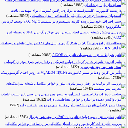
سطح های پلیمری شانه ای
(31968 مشاهده)
داربست‌ کامپوزیتی کلسیم‌فسفات دوفازی/ ژلاتین-کیتوسان برای مهندسی بافت
استخوان: بهینه‌سازی خواص مکانیکی با استفاده از مدل محاسباتی
(28562 مشاهده)
سنتز احتراقی خود پیش‌رونده کاربید سیلیسیوم در سیستم SiO2-Mg-C توسط گرمایش
مایکروویوی
(26553 مشاهده)
بررسی پوشش شیشه زیستی ایجاد شده بر روی فولاد زنگ نزن 316L به وسیله لیزر
CO2
(25416 مشاهده)
مطالعه تاثیر افزودنی هگزان بر شکل گیری مایسل های P123در سل تیتانیای مزوساختار
با آنالیز DLS
(22617 مشاهده)
تاثیر شرایط سنتز بر خصوصیات نانوذرات AlOOH
(20068 مشاهده)
تاثیر افزودن نانو ذرات زیرکونیا بر خواص فیزیکی و رفتار پرس‌پذیری پودر زیرکونیایی
سنتز شده به روش هم‌رسوبی
(18122 مشاهده)
تأثیر نوع کربن و دما بر سنتز کامپوزیت MgAl2O4-Ti(C,N) به روش احیای آلومینوترمیک
(17250 مشاهده)
بررسی اثر ترکیب بر رفتار زینتر پذیری، تبلور و خواص مکانیکی شیشه سرامیک‌های
تخریب پذیر سیستم
(16743 مشاهده)
ساخت نانوذرات مغناطیسی اکسیدآهن به روش همرسوبی و بررسی تاثیر نسبت غلظت
مواد واکنش دهنده بر اندازه و خواص مغناطیسی ذرات
(16522 مشاهده)
مقایسه پراکندگی نانو ذرات اکسید آهن مغناطیسی در دو محیط نفت و آب
(15872
مشاهده)
تاثیر دمای سنتز بر مورفولوژی نانو ذرات ZnO در روش هیدروترمال
(15743 مشاهده)
بررسی تأثیر ذرات کاربید بور و زمان آسیای مکانیکی بر ریزساختار و خواص مکانیکی