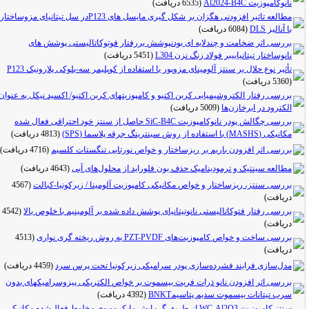
نانوکامپوزیت Al2024-B4C
(6535 دریافت)
مطالعه تاثیر افزودنی هگزان بر شکل گیری مایسل های P123در سل تیتانیای مزوساختار
با آنالیز DLS
(6084 دریافت)
بررسی اثر ضخامت و چندلایه ای بودنپوشش بررفتار فوتوکاتالیستی پوشش های
نانوساختار تیتانیاییبر فولاد زنگ نزن L304
(5451 دریافت)
تأثیر نوع حلال بر سنتز آلومینای مزوپور با استفاده از کوپلیمر سه-بلوکی پلارونیک P123
(5360 دریافت)
بررسی رفتار الکتروشیمیایی کربن اکتیو و کامپوزیتهای کربن اکتیو/ اکسید نیکل به عنوان
الکترود در ابرخازن‌ها‌
(5009 دریافت)
بررسی چگالش پودر نانوکامپوزیت SiC-B4C حاصل از سنتز خود احتراقی فعال شده
مکانیکی (MASHS) با استفاده از روش سینترینگ جرقه پلاسما (SPS)
(4813 دریافت)
بررسی اثر افزودن باریم بر ریزساختار و خواص نورتابی تنگستات کلسیم
(4716 دریافت)
مطالعه سینتیک و ترمودینامیک حذف یون فلوراید از محلول‌های آبی
(4643 دریافت)
بررسی سنتز، ریزساختار و خواص مکانیکی کامپوزیت آلومینا / زیرکونیا-کبالت
(4567
دریافت)
بررسی رفتار فتوکاتالیستی نانوتیتانیای پوشش داده شده بر آلومینیم با خلوص بالا
(4542
دریافت)
بررسی ساخت و خواص کامپوزیت‌های PZT-PVDF به روش ریخته گری نواری
(4513
دریافت)
مدل‌سازی فرایند فشرده‌سازی پودر سرامیکی زیرکونیا تحت پرس سرد
(4459 دریافت)
بررسی اثر افزودن نانو ذرات فریت بیسموت بر خواص الکتریکی پیزوسرامیکهای بدون
سرب تیتانات بیسموت سدیم پتاسیمBNKT
(4392 دریافت)
سنتز کامپوزیت WC-Al2O3 از طریق گرمایش مایکروویوی مخلوط فعال‌شده مکانیکی