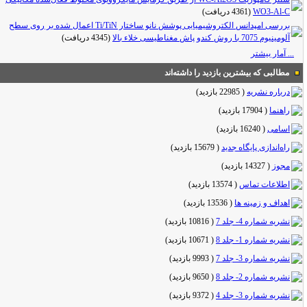
WO3-Al-C
(4361 دریافت)
بررسی امپدانس الکتروشیمیایی پوشش نانو ساختار Ti/TiN اعمال شده بر روی سطح
آلومینیوم 7075 با روش کندو پاش مغناطیسی خلاء بالا
(4345 دریافت)
... آمار بیشتر
مطالبی که بیشترین بازدید را داشته‌اند
درباره نشریه
(
22985 بازدید
)
راهنما
(
17904 بازدید
)
اسامی
(
16240 بازدید
)
راه‌اندازی پایگاه جدید
(
15679 بازدید
)
مجوز
(
14327 بازدید
)
اطلاعات تماس
(
13574 بازدید
)
اهداف و زمینه ها
(
13536 بازدید
)
نشریه شماره 4- جلد 7
(
10816 بازدید
)
نشریه شماره 1- جلد 8
(
10671 بازدید
)
نشریه شماره 3- جلد 7
(
9993 بازدید
)
نشریه شماره 2- جلد 8
(
9650 بازدید
)
نشریه شماره 3- جلد 4
(
9372 بازدید
)