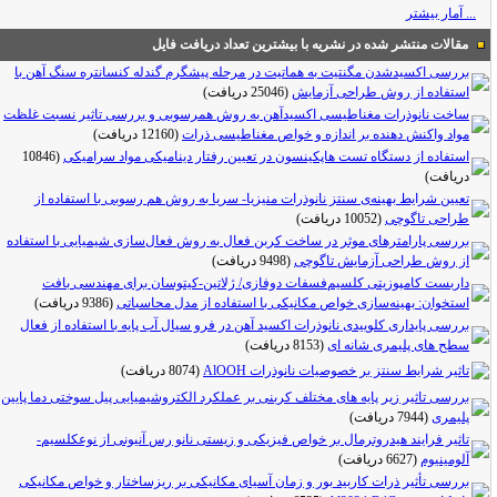
... آمار بیشتر
مقالات منتشر شده در نشریه با بیشترین تعداد دریافت فایل
بررسی اکسیدشدن مگنتیت به هماتیت در مرحله پیشگرم گندله کنسانتره سنگ آهن با
استفاده از روش طراحی آزمایش
(25046 دریافت)
ساخت نانوذرات مغناطیسی اکسیدآهن به روش همرسوبی و بررسی تاثیر نسبت غلظت
مواد واکنش دهنده بر اندازه و خواص مغناطیسی ذرات
(12160 دریافت)
استفاده از دستگاه تست هاپکینسون در تعیین رفتار دینامیکی مواد سرامیکی
(10846
دریافت)
تعیین شرایط بهینه‌ی سنتز نانوذرات منیزیا- سریا به روش هم رسوبی با استفاده از
طراحی تاگوچی
(10052 دریافت)
بررسی پارامترهای موثر در ساخت کربن فعال به روش فعال‌سازی شیمیایی با استفاده
از روش طراحی آزمایش تاگوچی
(9498 دریافت)
داربست‌ کامپوزیتی کلسیم‌فسفات دوفازی/ ژلاتین-کیتوسان برای مهندسی بافت
استخوان: بهینه‌سازی خواص مکانیکی با استفاده از مدل محاسباتی
(9386 دریافت)
بررسی پایداری کلوییدی نانوذرات اکسید آهن در فرو سیال آب پایه با استفاده از فعال
سطح های پلیمری شانه ای
(8153 دریافت)
تاثیر شرایط سنتز بر خصوصیات نانوذرات AlOOH
(8074 دریافت)
بررسی تاثیر زیر پایه های مختلف کربنی بر عملکرد الکتروشیمیایی پیل سوختی دما پایین
پلیمری
(7944 دریافت)
تاثیر فرایند هیدروترمال بر خواص فیزیکی و زیستی نانو رس آنیونی از نوعکلسیم-
آلومینیوم
(6627 دریافت)
بررسی تأثیر ذرات کاربید بور و زمان آسیای مکانیکی بر ریزساختار و خواص مکانیکی