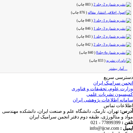
نشریه شماره 2- جلد 2
(
883 چاپ
)
اصول اخلاقی انتشار مقاله
(
876 چاپ
)
نشریه شماره 1- جلد 3
(
848 چاپ
)
نشریه شماره 3- جلد 1
(
846 چاپ
)
نشریه شماره 2- جلد 1
(
843 چاپ
)
نشریه شماره 3- جلد 2
(
842 چاپ
)
نشریه شماره4-جلد8
(
840 چاپ
)
داوران نشریه
(
833 چاپ
)
... آمار بیشتر
ترسی سریع
جمن سرامیک ایران
ارت علوم، تحقیقات و فناوری
یسیون نشریات علمی
مانه اطلاعات پژوهشی ایران
لاعات تماس
رس:
تهران، نارمک، دانشگاه علم و صنعت ایران، دانشکده مهندسی
اد و متالورژی، طبقه دوم دفتر انجمن سرامیک ایران
فن :
77899399 - 021
میل :
info@ijcse.com