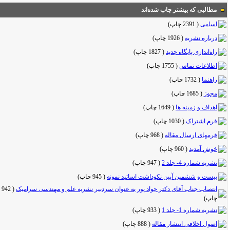
مطالبی که بیشتر چاپ شده‌اند
اسامی
(
2391 چاپ
)
درباره نشریه
(
1926 چاپ
)
راه‌اندازی پایگاه جدید
(
1827 چاپ
)
اطلاعات تماس
(
1755 چاپ
)
راهنما
(
1732 چاپ
)
مجوز
(
1685 چاپ
)
اهداف و زمینه ها
(
1649 چاپ
)
فرم اشتراک
(
1030 چاپ
)
فرمهای ارسال مقاله
(
968 چاپ
)
خوش آمدید
(
960 چاپ
)
نشریه شماره 4- جلد 2
(
947 چاپ
)
بیست و ششمین آیین نکوداشت اساتید نمونه
(
945 چاپ
)
انتصاب جناب آقای دکتر جواد پور به عنوان سردبیر نشریه علم و مهندسی سرامیک
(
942
چاپ
)
نشریه شماره 1- جلد 1
(
933 چاپ
)
اصول اخلاقی انتشار مقاله
(
888 چاپ
)