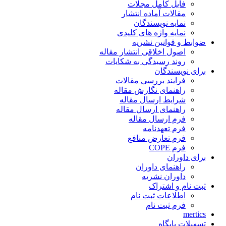
فایل کامل مجلات
مقالات آماده انتشار
نمایه نویسندگان
نمایه واژه های کلیدی
ضوابط و قوانین نشریه
اصول اخلاقی انتشار مقاله
روند رسیدگی به شکایات
برای نویسندگان
فرایند بررسی مقالات
راهنمای نگارش مقاله
شرایط ارسال مقاله
راهنمای ارسال مقاله
فرم ارسال مقاله
فرم تعهدنامه
فرم تعارض منافع
فرم COPE
برای داوران
راهنمای داوران
داوران نشریه
ثبت نام و اشتراک
اطلاعات ثبت نام
فرم ثبت نام
mertics
تسهیلات پایگاه