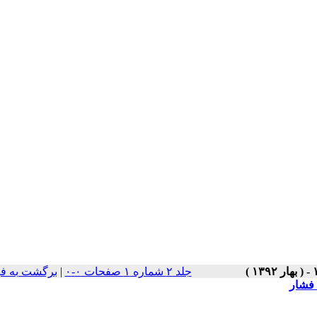
جلد ۲ شماره ۱ صفحات ۰-۰
|
برگشت به ف