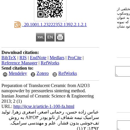
 مورد بررسی قرار گرفت. برای این منظور، نانو پودر α-Al2O3 با مقادیر مختلفی از
ری و میکروسکوپ
ه این نقص به عنوان
خص شد که نمونه
‎ 20.1001.1.23222352.1392.2.1.2.1
1 ویکرز و چگالی 95/99% چگالی تئوری را از خود نشان
Download citation:
BibTeX
|
RIS
|
EndNote
|
Medlars
|
ProCite
|
Reference Manager
|
RefWorks
Send citation to:
Mendeley
Zotero
RefWorks
Preparation of Translucent Ceramic from Al2O3
nanopowder by pressureless sintering method.
Iranian Journal of Ceramic Science & Engineering
2013; 2 (1)
URL:
http://ijcse.ir/article-1-100-fa.html
عباس زاده حسن، رحمانی اصغر، اصغری زهرا. تولید
سرامیک نیمه شفاف از نانو پودر Al۲O۳ به روش
تف‌جوشی بدون فشار. علم و مهندسی سرامیک.
۱۳۹۲; ۲ (۱)