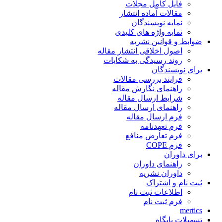
فایل کامل مجلات
مقالات آماده انتشار
نمایه نویسندگان
نمایه واژه های کلیدی
ضوابط و قوانین نشریه
اصول اخلاقی انتشار مقاله
روند رسیدگی به شکایات
برای نویسندگان
فرایند بررسی مقالات
راهنمای نگارش مقاله
شرایط ارسال مقاله
راهنمای ارسال مقاله
فرم ارسال مقاله
فرم تعهدنامه
فرم تعارض منافع
فرم COPE
برای داوران
راهنمای داوران
داوران نشریه
ثبت نام و اشتراک
اطلاعات ثبت نام
فرم ثبت نام
mertics
تسهیلات پایگاه