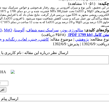
چکیده:
(۱۱۰۵۱ مشاهده)
نقطه پ
می‌دهد.
واژه‌های کلیدی:
متالورژی پودر
،
سرامیک نیمه شفاف
،
آلومینا
،
MgO.
،
3
متن کامل
[PDF 1799 kb]
(۳۵۶۸ دریافت)
نوع مطالعه:
پژوهشي
| موضوع مقاله:
كاشي، چيني، لعاب، رنگدانه و ج
دریافت: 1392/6/9 | پذیرش: 1392/6/9
ارسال نظر درباره این مقاله : نام کاربری ی
ارسال پیام 