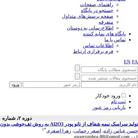
راهنمای صفحات
جستجو در پایگاه
صفحه پرسش‌های متداول
متفرقه
اطلاع‌رسانی به دوستان
پایگاه های نمایه کننده
تماس با ما
اطلاعات تماس
فرم برقراری ارتباط
EN
FA
ورود خودکار
ثبت نام
بازیابی رمز عبور
دوره ۲، شماره ۱ - ( بهار ۱۳۹۲ )
تولید سرامیک نیمه شفاف از نانو پودر Al2O3 به روش تف‌جوشی بدون فشار
۱
*
حسن عباس زاده
،
اصغر رحمانی
،
زهرا اصغری
asqaryzahra.88@gmail.com
۱- ،