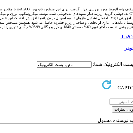
در این تحقیق، تأثیر نوع و میزان افزودنی بر روی رفتار تف‌جوشی و خواص سرامیک نیمه شفاف پایه آلومینا
افزودنی‌های MgO و La2O3 تحت فشارMPa 300 فشرده شده و در دو دمای 1700 و C°1875 تف‌جوشی گردید. ریزساختار نمونه‌های تف‌جوشی شده توسط میکروسکوپ نو
الکترونی روبشی مجهز به EDS مورد بررسی قرار گرفت. نتایج نشان داد که با افزایش مقدار افزودنی MgO، احتمال تشکیل فازهای ثانویه اسپینل درون دانه‌ها افزایش یافته ک
راکندگی نور عمل می‌کند و سبب کاهش شفافیت نمونه می‌شود. با افزودن La2O3، آلومینا با دانه‌هایی عاری از تخلخل و ساختار ریز و فشرده حاصل می‌شود. همچنین مش
حاوی 12/0 درصد وزنی MgO و 2/0 درصد وزنی La2O3 که به مدت 12 ساعت در دمای C°1875 تف‌جوشی شده، حداکثر عبور 60% ، سختی 840
La2O
وهر
ا پست الکترونیک شما:
به نویسنده مسئول