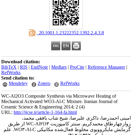
‎ 20.1001.1.23222352.1392.2.4.3.8
Download citation:
BibTeX
|
RIS
|
EndNote
|
Medlars
|
ProCite
|
Reference Manager
|
RefWorks
Send citation to:
Mendeley
Zotero
RefWorks
WC-Al2O3 Composite Synthesis via Microwave Heating of
Mechanical Activated WO3-Al-C Mixture. Iranian Journal of
Ceramic Science & Engineering 2014; 2 (4)
URL:
http://ijcse.ir/article-1-164-fa.html
امینی احمدرضا، ذاکری علیرضا، شیخ شاب بافقی محمد،
زوارچهارطاق محمدکریم. سنتز کامپوزیت WC-Al۲O۳ از طریق
گرمایش مایکروویوی مخلوط فعال‌شده مکانیکی WO۳-Al-C. علم