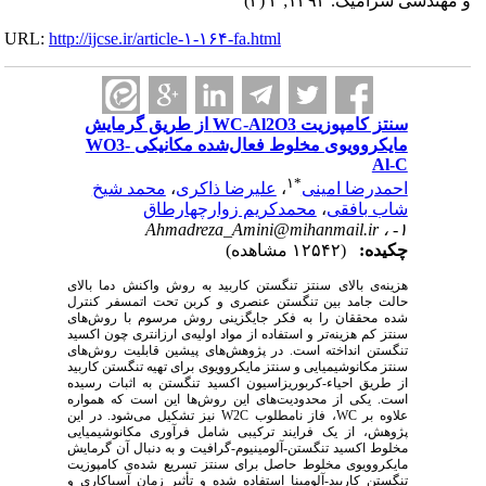
و مهندسی سرامیک. ۱۳۹۲; ۲ (۴)
URL:
http://ijcse.ir/article-۱-۱۶۴-fa.html
سنتز کامپوزیت WC-Al2O3 از طریق گرمایش
مایکروویوی مخلوط فعال‌شده مکانیکی WO3-
Al-C
۱
*
احمدرضا امینی
،
علیرضا ذاکری
،
محمد شیخ
شاب بافقی
،
محمدکریم زوارچهارطاق
Ahmadreza_Amini@mihanmail.ir
۱- ،
چکیده:
(۱۲۵۴۲ مشاهده)
هزینه‌ی بالای سنتز تنگستن کاربید به روش واکنش دما بالای
حالت جامد بین تنگستن عنصری و کربن تحت اتمسفر کنترل
شده محققان را به فکر جایگزینی روش مرسوم با روش‌های
سنتز کم هزینه‌تر و استفاده از مواد اولیه‌ی ارزانتری چون اکسید
تنگستن انداخته است. در پژوهش‌های پیشین قابلیت روش‌های
سنتز‌ مکانوشیمیایی و سنتز مایکروویوی برای تهیه تنگستن کاربید
از طریق احیاء-کربوریزاسیون اکسید تنگستن به اثبات رسیده
است. یکی از محدودیت‌های این روش‌ها این است که همواره
علاوه بر WC، فاز نامطلوب W2C نیز تشکیل می‌شود. در این
پژوهش، از یک فرایند ترکیبی شامل فرآوری مکانوشیمیایی
مخلوط اکسید تنگستن-آلومینیوم-گرافیت و به دنبال آن گرمایش
مایکروویوی مخلوط حاصل برای سنتز تسریع ‌شده‌ی کامپوزیت
تنگستن کاربید-آلومینا استفاده شده و تأثیر زمان آسیاکاری و