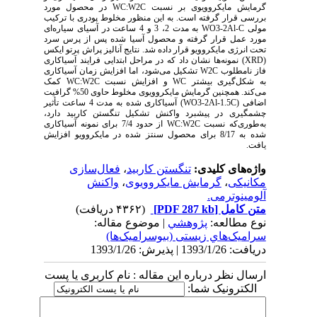
گرمایش مایکروویوی بر نسبت WC:W2C در محصول مورد
بررسی قرار گرفته است. به این منظور مخلوط پودری با ترکیب‌‌
مولی WO3-2Al-C به مدت 2، 3 و 4 ساعت در آسیای سیاره‌ای
مورد عمل قرار گرفته و محصول آسیا شده پس از پرس سرد
تحت انرژی مایکروویو قرار داده شد. نتایج آنالیز پراش پرتو ایکس
(XRD) نمونه‌ها نشان داد که در مراحل ابتدایی فرایند آسیاکاری
فاز نامطلوب W2C تشکیل می‌شود، اما افزایش زمان آسیاکاری
به شکل‌گیری بیشتر WC و افزایش نسبت WC:W2C کمک
می‌کند. همچنین گرمایش مایکروویوی مخلوط حاوی 50% گرافیت
اضافی (WO3-2Al-1.5C) آسیاکاری شده به مدت 4 ساعت تأثیر
چشمگیری در پیشبرد واکنش تشکیل تنگستن کاربید دارد،
به‌طوری‌که نسبت WC:W2C از حدود 7/4 برای نمونه آسیاکاری
شده به 8/17 برای محصول سنتز شده در مایکروویو افزایش
یافت.
واژه‌های کلیدی:
تنگستن کاربید
،
فعال‌سازی
مکانیکی
،
گرمایش مایکروویوی
،
واکنش
آلومینوترمی.
متن کامل
[PDF 287 kb]
(۴۳۶۲ دریافت)
نوع مطالعه:
پژوهشي
| موضوع مقاله:
سراميک‌هاي زیستی (بیوسرامیک‌ها)
دریافت: 1393/1/26 | پذیرش: 1393/1/26
ارسال نظر درباره این مقاله : نام کاربری یا پست
الکترونیک شما: