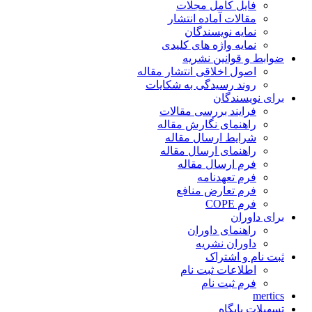
فایل کامل مجلات
مقالات آماده انتشار
نمایه نویسندگان
نمایه واژه های کلیدی
ضوابط و قوانین نشریه
اصول اخلاقی انتشار مقاله
روند رسیدگی به شکایات
برای نویسندگان
فرایند بررسی مقالات
راهنمای نگارش مقاله
شرایط ارسال مقاله
راهنمای ارسال مقاله
فرم ارسال مقاله
فرم تعهدنامه
فرم تعارض منافع
فرم COPE
برای داوران
راهنمای داوران
داوران نشریه
ثبت نام و اشتراک
اطلاعات ثبت نام
فرم ثبت نام
mertics
تسهیلات پایگاه