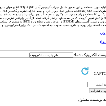
در این پژوهش، سنتز نانوذرات آلومینا- ایتریا (3YAlO) به روش احتراقی انجام گرفت. مواد اولیه مورد استفاده
عنوان سوخت بود. به منظور بررسی و بهینه‌سازی پارامترها از طراحی تاگوچی با ماتریس ترکیبی 9Lاستفاده و پاسخ مورد اندازه‌گیری، متوسط اندازه‌ی ذرات تولید شده تعی
تاثیرگذار در واکنش به صورت غلظت یون‌های فلزی، نسبت سوخت به اکسید کننده و مقدارpH واکنش تعیین گردیدند که در سه سطح در نظر گرفته شدند. از آنالیز واریانس نیز ب
کمترین متوسط اندازه ذرات استفاده شد. آنالیز پراش اشعه ایکس (XRD)، میکروسکوپ الکترونی روبشی گسیل میدان (FESEM) و آ
چی
ها)
ا پست الکترونیک شما:
به نویسنده مسئول