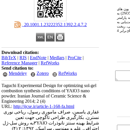
 در این تحقیق شامل نیترات آلومینیم آبدار O2H9.3)3Al(NOبهعنوان منبع یون های
+3Al، اکسید ایتریا (3O2Y) برای تولید نیترات ایتریم (3)3Y(NO)به عنوان منبع یون های+3Y، نیتریک اسید 65% (3HNO) به منظور انحلال پودر ایتریا و تهیه‌ی نیترات ایتریم و گلایسین (2NO5H2C) به
ین شد. سه پارامتر
رای دست‌یابی به
‎ 20.1001.1.23222352.1392.2.4.7.2
زمایش تعیین سطح ویژه (BET) به منظور فازشناسی، ریخت
شناسی و تعیین سطح ویژه‌ی پودر حاصل انجام شد. شرایط بهینه برای واکنش به صورت غلظت mol/L2/. برای یون‌های فلزی، نسبت سوخت به اکسید کننده‌ی 25/1 برابر استوکیومتری و pH برابر 4
Download citation:
BibTeX
|
RIS
|
EndNote
|
Medlars
|
ProCite
|
Reference Manager
|
RefWorks
Send citation to:
Mendeley
Zotero
RefWorks
Taguchi Experimental Design for optimizing sol-gel
combustion synthesis conditions of YAlO3 nano
powder. Iranian Journal of Ceramic Science &
Engineering 2014; 2 (4)
URL:
http://ijcse.ir/article-1-168-fa.html
غفاری یاسمن، صراف ماموری رسول، ریاحی نوری
نسترن. بکارگیری طراحی تاگوچی جهت تعین
شرایط بهینه سنتز نانوذرات ۳YAlOبه روش سل-ژل
احتراقی. علم و مهندسی سرامیک. ۱۳۹۲; ۲ (۴)