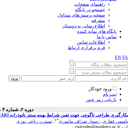
راهنمای صفحات
جستجو در پایگاه
صفحه پرسش‌های متداول
متفرقه
اطلاع‌رسانی به دوستان
پایگاه های نمایه کننده
تماس با ما
اطلاعات تماس
فرم برقراری ارتباط
EN
FA
ورود خودکار
ثبت نام
بازیابی رمز عبور
دوره ۲، شماره ۴ - ( زمستان ۱۳۹۲ )
بکارگیری طراحی تاگوچی جهت تعین شرایط بهینه سنتز نانوذرات 3YAlOبه روش سل-ژل احتراقی
۱
*
یاسمن غفاری
،
رسول صراف ماموری
،
نسترن ریاحی نوری
rsarrafm@modares.ac.ir
۱- ،