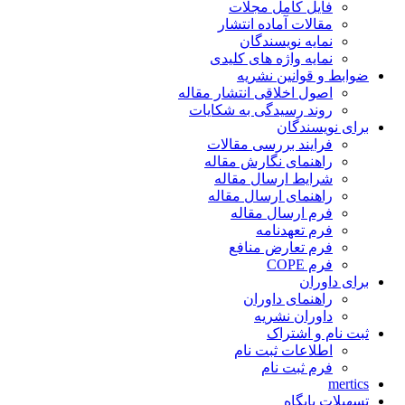
فایل کامل مجلات
مقالات آماده انتشار
نمایه نویسندگان
نمایه واژه های کلیدی
ضوابط و قوانین نشریه
اصول اخلاقی انتشار مقاله
روند رسیدگی به شکایات
برای نویسندگان
فرایند بررسی مقالات
راهنمای نگارش مقاله
شرایط ارسال مقاله
راهنمای ارسال مقاله
فرم ارسال مقاله
فرم تعهدنامه
فرم تعارض منافع
فرم COPE
برای داوران
راهنمای داوران
داوران نشریه
ثبت نام و اشتراک
اطلاعات ثبت نام
فرم ثبت نام
mertics
تسهیلات پایگاه