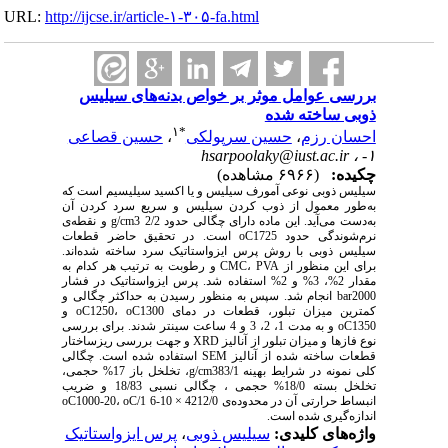
URL:
http://ijcse.ir/article-۱-۳۰۵-fa.html
بررسی عوامل موثر بر خواص بدنه‌های سیلیس
ذوبی ساخته شده
۱
*
احسان رزم
،
حسین سرپولکی
،
حسین قصاعی
hsarpoolaky@iust.ac.ir
۱- ،
چکیده:
(۶۹۶۶ مشاهده)
سیلیس ذوبی نوعی آمورف سیلیس و یا اکسید سیلیسیم است که
به‌طور معمول از ذوب کردن سیلیس و سریع سرد کردن آن
به‌دست می‌آید. این ماده دارای چگالی حدود g/cm3 2/2 و نقطه‌ی
نرم‌شوندگی حدود oC1725 است. در تحقیق حاضر قطعات
سیلیس ذوبی با روش پرس ایزواستاتیک سرد ساخته شده‌اند.
برای این منظور از CMC، PVA و رطوبت به ترتیب هر کدام به
مقدار 2%، 3% و 2% استفاده شد. پرس ایزواستاتیک در فشار
bar2000 انجام شد. سپس به منظور رسیدن به حداکثر چگالی و
کمترین میزان تبلور، قطعات در دمای oC1250، oC1300 و
oC1350 و به مدت 1، 2، 3 و 4 ساعت سینتر شدند. برای بررسی
نوع فازها و میزان تبلور از آنالیز XRD و جهت بررسی ریزساختار
قطعات ساخته شده از آنالیز SEM استفاده شده است. چگالی
کلی نمونه در شرایط بهینه g/cm383/1، تخلخل باز 17% حجمی،
تخلخل بسته 18/0% حجمی ، چگالی نسبی 18/83 و ضریب
انبساط حرارتی آن در محدوده‌ی oC1000-20، oC/1 6-10 × 4212/0
اندازه‌گیری شده است.
واژه‌های کلیدی:
سیلیس ذوبی
،
پرس ایزواستاتیک