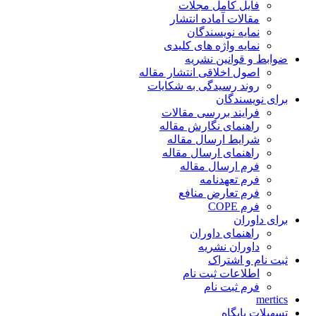
فایل کامل مجلات
مقالات آماده انتشار
نمایه نویسندگان
نمایه واژه های کلیدی
ضوابط و قوانین نشریه
اصول اخلاقی انتشار مقاله
روند رسیدگی به شکایات
برای نویسندگان
فرایند بررسی مقالات
راهنمای نگارش مقاله
شرایط ارسال مقاله
راهنمای ارسال مقاله
فرم ارسال مقاله
فرم تعهدنامه
فرم تعارض منافع
فرم COPE
برای داوران
راهنمای داوران
داوران نشریه
ثبت نام و اشتراک
اطلاعات ثبت نام
فرم ثبت نام
mertics
تسهیلات پایگاه