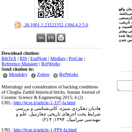
در استان خوزستان واقع
ی‌باشند.
ان‌سنجی
 تاریخی،
‎ 20.1001.1.23222352.1394.4.2.5.0
کلسیت و
که استحکام و سختی بیشتر
ن‌ها شده
حبس شدن
Download citation:
BibTeX
|
RIS
|
EndNote
|
Medlars
|
ProCite
|
Reference Manager
|
RefWorks
Send citation to:
Mendeley
Zotero
RefWorks
Mineralogy and consideration of backing conditions
of Chogha Zanbil historical bricks. Iranian Journal of
Ceramic Science & Engineering 2015; 4 (2)
URL:
http://ijcse.ir/article-1-337-fa.html
هادیان دهکردی منیژه. کانی‌شناسی و بررسی
شرایط پخت آجرهای تاریخی چغازنبیل. علم و
مهندسی سرامیک. ۱۳۹۴; ۴ (۲)
URL:
http://ijcse.ir/article-۱-۳۳۷-fa.html