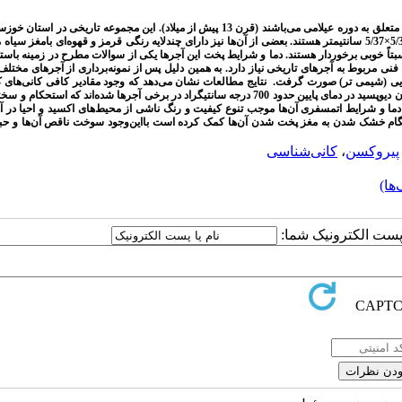
شامل آجرهای ساده، کتیبه‌دار و لعاب‌دار و همگی متعلق به دوره عیلامی می‌باشند (قرن 13 پیش از میلاد). این مجموعه تاریخی 
5/
×
5/37 سانتیمتر هستند. بعضی از آن‌ها نیز دارای چندلایه رنگی
قرمز و قهوه‌ای بامغز سیاه م
 خوبی برخوردار هستند. دما و شرایط پخت این آجرها یکی از سوالات مطرح در زمینه باست
 مربوط به آجرهای تاریخی نیاز دارد. به همین دلیل پس از نمونه‌برداری از آجرهای مختلف
یی (شیمی تر) صورت گرفت. نتایج مطالعات نشان می‌دهد که وجود مقادیر کافی کانی‌های 
دولومیت همراه با سیلیس آمورف ریزدانه در خاک اولیه باعث تشکیل فازهای پیروکسن همچون دیوپسید در دمای پایین حدود 700 درجه سانتیگراد در برخی آجرها شده‌اند 
ما و شرایط اتمسفری آن‌ها موجب تنوع کیفیت و رنگ ناشی از محیط‌های اکسید و احیا در آ
ه هنگام خشک شدن به مغز پخت شدن آن‌ها کمک کرده است بااین‌وجود سوخت ناقص آن‌ها و 
پیروکسن
،
کانی‌شناسی
ها)
ا پست الکترونیک شما: