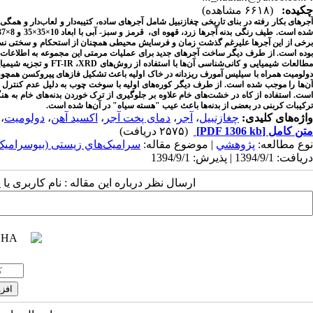
چکیده:
(۶۶۱۸ مشاهده)
جرهای بکار رفته در بنای
تاریخی
چغازنبیل
ده است. طیف رنگی بدنه آجرها زرد، قهوه ای، قرمز و سبز- آبی با ابعاد 10
×
35
×
35 و 8
×
37
برخی از این آجرها علیرغم گذشت زمان و فرسایش محیطی همچنان از استحکام و سختی نسبتاً
بوده است. از طرف دیگر ساخت آجرهای جدید برای عملیات مرمتی این مجموعه به اطلاعات فنی
طالعات شیمیایی و کانی‌شناسی آن‌ها با استفاده از روش‌های
XRD
،
FT-IR
و تجزیه شیمیا
آن‌ها را موجب شده است. از طرف دیگر کوره‌های اولیه با سوخت چوب به دلیل عدم کنترل د
است. استفاده از کاه در خشت‌های خام علاوه بر جلوگیری از ترک خوردن بدنه‌های خام ب
ترکیبات کربنی در بعضی از بدنه‌ها باعث عیب
"
هسته سیاه
"
در آن‌ها شده است.
واژه‌های کلیدی:
چغازنبیل
،
آجر
،
دمای پخت آجر
،
اکسید آهن
،
دولومیت
،
متن کامل
[PDF 1306 kb]
(۲۵۷۵ دریافت)
نوع مطالعه:
پژوهشي
| موضوع مقاله:
سراميک‌هاي زیستی (بیوسرامیک‌
دریافت: 1394/9/1 | پذیرش: 1394/9/1
ارسال نظر درباره این مقاله : نام کاربری ی