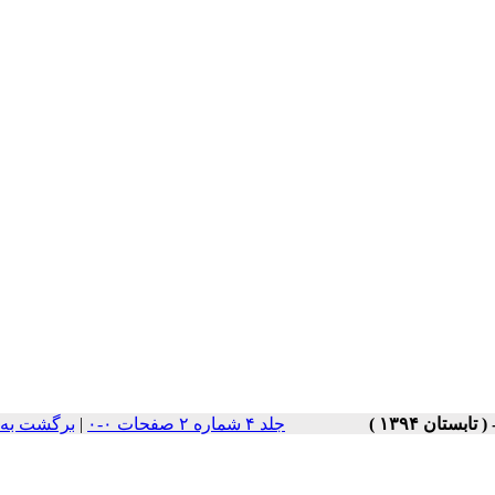
جلد ۴ شماره ۲ صفحات ۰-۰
|
برگشت به 