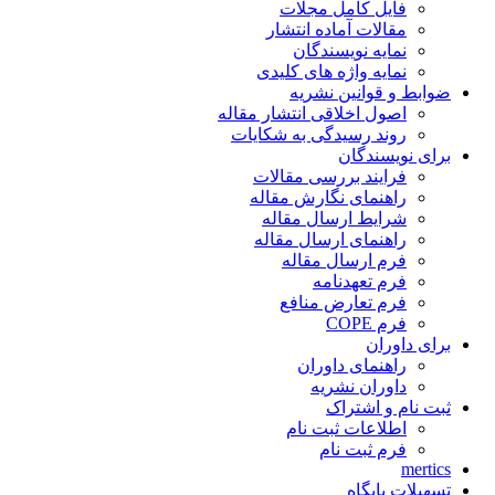
فایل کامل مجلات
مقالات آماده انتشار
نمایه نویسندگان
نمایه واژه های کلیدی
ضوابط و قوانین نشریه
اصول اخلاقی انتشار مقاله
روند رسیدگی به شکایات
برای نویسندگان
فرایند بررسی مقالات
راهنمای نگارش مقاله
شرایط ارسال مقاله
راهنمای ارسال مقاله
فرم ارسال مقاله
فرم تعهدنامه
فرم تعارض منافع
فرم COPE
برای داوران
راهنمای داوران
داوران نشریه
ثبت نام و اشتراک
اطلاعات ثبت نام
فرم ثبت نام
mertics
تسهیلات پایگاه