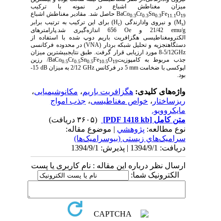
میزان مغناطش اشباع در نمونه با ترکیب
O
Fe
Sn
Cr
BaCo
حاصل شد. مقادیر مغناطش اشباع
0.3
0.3
0.3
11.1
19
(
M
) و نیروی وادارندگی (
H
) برای این ترکیب به ترتیب برابر
c
s
emu/g
21/42 و
Oe
656 اندازه‌گیری شد.پارامترهای
الکترومغناطیسی هگزافریت باریم دوپ شده با استفاده از
دستگاهتجزیه و تحلیل شبکه بردار (
VNA
) در محدوده فرکانسی
GHz
5/12-8 مورد ارزیابی قرار گرفت. طبق نتایجبیشترین میزان
جذب مربوط به کامپوزیت
O
Fe
Sn
Cr
BaCo
/ رزین
0.5
0.5
0.5
10.5
19
اپوکسی با ضخامت
mm
5 در فرکانس
GHz
2/12 به میزان
dB
15-
بود.
واژه‌های کلیدی:
هگزافریت باریم
،
مکانوشیمیایی
،
ریزساختار
،
خواص مغناطیسی
،
جذب امواج
مایکروویو.
متن کامل
[PDF 1418 kb]
(۳۶۰۵ دریافت)
نوع مطالعه:
پژوهشي
| موضوع مقاله:
سراميک‌هاي زیستی (بیوسرامیک‌ها)
دریافت: 1394/9/1 | پذیرش: 1394/9/1
ارسال نظر درباره این مقاله : نام کاربری یا پست
الکترونیک شما: