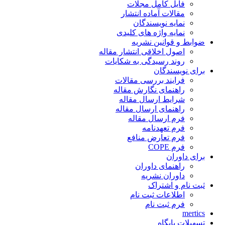
فایل کامل مجلات
مقالات آماده انتشار
نمایه نویسندگان
نمایه واژه های کلیدی
ضوابط و قوانین نشریه
اصول اخلاقی انتشار مقاله
روند رسیدگی به شکایات
برای نویسندگان
فرایند بررسی مقالات
راهنمای نگارش مقاله
شرایط ارسال مقاله
راهنمای ارسال مقاله
فرم ارسال مقاله
فرم تعهدنامه
فرم تعارض منافع
فرم COPE
برای داوران
راهنمای داوران
داوران نشریه
ثبت نام و اشتراک
اطلاعات ثبت نام
فرم ثبت نام
mertics
تسهیلات پایگاه