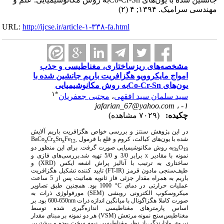
مهندسی سرامیک. ۱۳۹۴; ۴ (۲)
URL:
http://ijcse.ir/article-۱-۳۳۸-fa.html
مشخصه‌های ریزساختاری، مغناطیسی و جذب
امواج مایکروویو هگزافریت باریم جانشین شده با
یون‌های Co-Cr-Snبه روش مکانوشیمیایی
۱
*
سید سلمان سید افقهی
،
مجتبی جعفریان
jafarian_67@yahoo.com
۱- ،
چکیده:
(۷۰۲۹ مشاهده)
در این پژوهش سنتز و بررسی خواص هگزافریت باریم آلایش
شده با یون‌های کبالت، کروم و قلع با فرمول
Fe
Sn
Cr
BaCo
x
x
x
12-
O
به روش مکانوشیمیایی صورت گرفت. برای این منظور دو
3x
19
نمونه با مقادیر
x
برابر 3/0 و 5/0 تهیه شد.بررسی‌های فازی و
ساختاری به ترتیب با آنالیز پراش اشعه ایکس (
XRD
) و
طیف‌سنجی مادون قرمز (
FT-IR
) تایید کننده تشکیل هگزافریت
باریم به همراه مقدار جزئی فاز ثانویه هماتیت پس از 5 ساعت
عملیات حرارتی در دمای
°C
1000 بود. همچنین طبق تصاویر
میکروسکوپ الکترونی روبشی (
SEM
) مورفولوژی ذرات به
صورت کاملا هگزاگونال با میانگین اندازه ذرات
nm
650-600 بود. بر
اساس پارمترهای مغناطیسی اندازه‌گیری شده توسط
مغناطیس‌سنج نمونه مرتعش (
VSM
) هر دو نمونه بر مبنای مقدار
نیروی وادارندگی،از نظر مغناطیسی نیمه سخت بوده و بیشترین