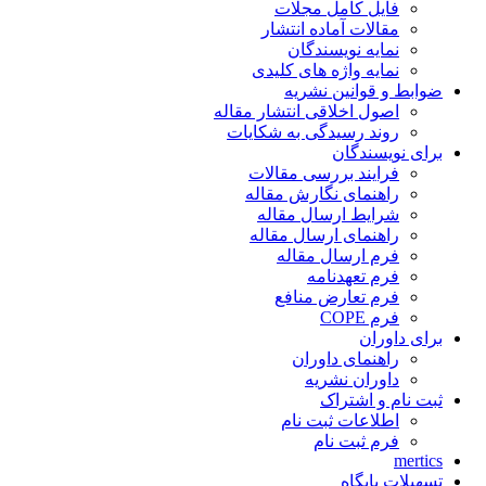
فایل کامل مجلات
مقالات آماده انتشار
نمایه نویسندگان
نمایه واژه های کلیدی
ضوابط و قوانین نشریه
اصول اخلاقی انتشار مقاله
روند رسیدگی به شکایات
برای نویسندگان
فرایند بررسی مقالات
راهنمای نگارش مقاله
شرایط ارسال مقاله
راهنمای ارسال مقاله
فرم ارسال مقاله
فرم تعهدنامه
فرم تعارض منافع
فرم COPE
برای داوران
راهنمای داوران
داوران نشریه
ثبت نام و اشتراک
اطلاعات ثبت نام
فرم ثبت نام
mertics
تسهیلات پایگاه