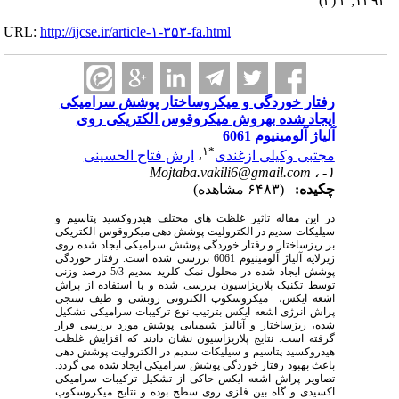
۱۳۹۴; ۴ (۳)
URL:
http://ijcse.ir/article-۱-۳۵۳-fa.html
رفتار خوردگی و میکروساختار پوشش سرامیکی
ایجاد شده بهروش میکروقوس الکتریکی روی
آلیاژ آلومینیوم 6061
۱
*
مجتبی وکیلی ازغندی
،
ارش فتاح الحسینی
Mojtaba.vakili6@gmail.com
۱- ،
چکیده:
(۶۴۸۳ مشاهده)
در این مقاله تاثیر غلظت های مختلف هیدروکسید پتاسیم و
سیلیکات سدیم در الکترولیت پوشش دهی میکروقوس الکتریکی
بر ریزساختار و رفتار خوردگی پوشش سرامیکی ایجاد شده روی
زیرلایه آلیاژ آلومینیوم 6061 بررسی شده است. رفتار خوردگی
پوشش ایجاد شده در محلول نمک کلرید سدیم 5/3 درصد وزنی
توسط تکنیک پلاریزاسیون بررسی شده و با استفاده از پراش
اشعه ایکس، میکروسکوپ الکترونی روبشی و طیف سنجی
پراش انرژی اشعه ایکس بترتیب نوع ترکیبات سرامیکی تشکیل
شده، ریزساختار و آنالیز شیمیایی پوشش مورد بررسی قرار
گرفته است. نتایج پلاریزاسیون نشان دادند که افزایش غلظت
هیدروکسید پتاسیم و سیلیکات سدیم در الکترولیت پوشش دهی
باعث بهبود رفتار خوردگی پوشش سرامیکی ایجاد شده می گردد.
تصاویر پراش اشعه ایکس حاکی از تشکیل ترکیبات سرامیکی
اکسیدی و گاه بین فلزی روی سطح بوده و نتایج میکروسکوپ