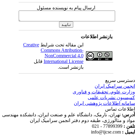
ارسال پیام به نویسنده مسئول
بازنشر اطلاعات
این مقاله تحت شرایط
Creative
Commons Attribution-
NonCommercial 4.0
International License
قابل
بازنشر است.
ترسی سریع
جمن سرامیک ایران
ارت علوم، تحقیقات و فناوری
یسیون نشریات علمی
مانه اطلاعات پژوهشی ایران
لاعات تماس
رس:
تهران، نارمک، دانشگاه علم و صنعت ایران، دانشکده مهندسی
اد و متالورژی، طبقه دوم دفتر انجمن سرامیک ایران
فن :
77899399 - 021
میل :
info@ijcse.com