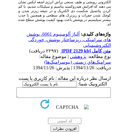
الکترونی روبشی و طیف سنجی پراش انرژی اشعه ایکس نشان
می دهند که افزایش هیدروکسید پتاسیم و سیلیکات سدیم، با کم
کردن پتانسیل شکست دی الکتریک و در نتیجه ریزتر شدن و
کوچک شدن حفرات و ریزترک های سطحی و همچنین با جذب
بیشتر سیلیسیم در پوشش باعث بهبود کیفیت پوشش سطح شده
اند.
واژه‌های کلیدی:
آلیاژ آلومینیوم 6061، پوشش
های سرامیکی، ریزساختار پوشش، خوردگی
الکتروشیمیایی
متن کامل
[PDF 2129 kb]
(۲۲۹۷ دریافت)
نوع مطالعه:
پژوهشي
| موضوع مقاله:
سراميک‌هاي زیستی (بیوسرامیک‌ها)
دریافت: 1394/11/26 | پذیرش: 1394/11/26
ارسال نظر درباره این مقاله : نام کاربری یا پست
الکترونیک شما: