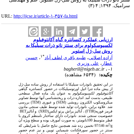
سرامیک. ۱۳۹۴; ۴ (۳)
URL:
http://ijcse.ir/article-۱-۳۵۷-fa.html
ارزیابی عملکرد کنسانتره گیاه آکانتوفیلوم
لکسیوسکولوم برای سنتز نانو ذرات سیلیکا به
روش سل-ژل استوبر
۱
*
آزاده اصلانی
،
طیبه باقری لطف آباد
،
حسین
عطار
،
علی وزیری
bagheril@nigeb.ac.ir
۱- ،
چکیده:
(۶۵۳۴ مشاهده)
در این تحقیق نانوذرات سیلیکا با استفاده از روش ساده سل-ژل
از پیش ماده تترا اتیل اورتوسیلیکات در حضور کنسانتره گیاهی
آکانتوفیلوم
لکسیوسکولوم
به عنوان یک ماده فعال سطحی
طبیعی، بدست آمد. اندازه ذرات و ریخت­شناسی آن­ها توسط تصاویر
میکروسکوپ الکترون روبشی
(SEM)
و عبوری (
TEM
) بررسی
شد. علاوه براین، نانوذرات تولید شده توسط طیف سنجی مادون
قرمز فوریه
(FTIR)
، آنالیز پراش پرتو ایکس
(XRD)
و آنالیز
BET
خصوصیت سنجی شدند. نانوذرات دارای ساختار نامنظم کروی با
قطر متوسط 100نانومتر، به صورت آمورف بوده و سطح ویژه‌ آن
2
/g
m
97/146 تخمین زده شد. همچنین نتایج حاصل با شرایطی که
سنتز در حضور سورفکتانت شیمیایی تویین و نیز عدم حضور