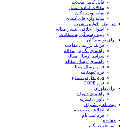
فایل کامل مجلات
مقالات آماده انتشار
نمایه نویسندگان
نمایه واژه های کلیدی
ضوابط و قوانین نشریه
اصول اخلاقی انتشار مقاله
روند رسیدگی به شکایات
برای نویسندگان
فرایند بررسی مقالات
راهنمای نگارش مقاله
شرایط ارسال مقاله
راهنمای ارسال مقاله
فرم ارسال مقاله
فرم تعهدنامه
فرم تعارض منافع
فرم COPE
برای داوران
راهنمای داوران
داوران نشریه
ثبت نام و اشتراک
اطلاعات ثبت نام
فرم ثبت نام
mertics
تسهیلات پایگاه