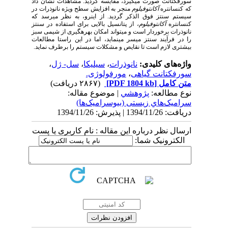
سورفکتانت صورت می­گیرد، مقایسه گردید. مشاهدات نشان داد
که کنسانتره
آکانتوفیلوم
منجر به افزایش سطح ویژه نانوذرات در
سیستم سنتز فوق الذکر گردید. از اینرو، به نظر می­رسد که
کنسانتره
آکانتوفیلوم
، از پتانسیل بالایی برای استفاده در سنتز
نانوذرات برخوردار است و می­تواند امکان بهره­گیری از شیمی سبز
را در فرآیند سنتز میسر می­نماید، اما در این راستا مطالعات
بیشتری لازم است تا نقایص و مشکلات سیستم را برطرف نماید.
واژه‌های کلیدی:
نانوذرات
،
سیلیکا
،
سل- ژل
،
سورفکتانت گیاهی
،
مورفولوژی.
متن کامل
[PDF 1804 kb]
(۲۸۶۷ دریافت)
نوع مطالعه:
پژوهشي
| موضوع مقاله:
سراميک‌هاي زیستی (بیوسرامیک‌ها)
دریافت: 1394/11/26 | پذیرش: 1394/11/26
ارسال نظر درباره این مقاله : نام کاربری یا پست
الکترونیک شما: