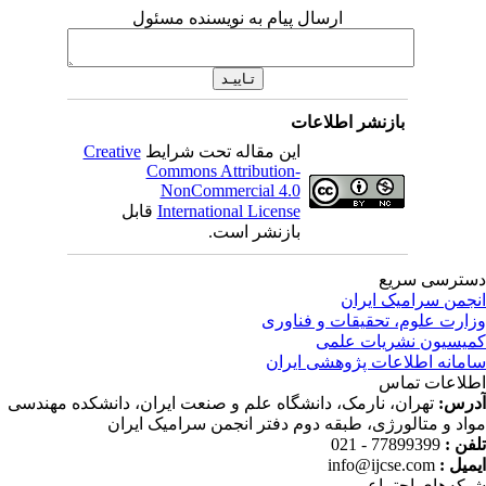
ارسال پیام به نویسنده مسئول
بازنشر اطلاعات
این مقاله تحت شرایط
Creative
Commons Attribution-
NonCommercial 4.0
International License
قابل
بازنشر است.
ترسی سریع
جمن سرامیک ایران
ارت علوم، تحقیقات و فناوری
یسیون نشریات علمی
مانه اطلاعات پژوهشی ایران
لاعات تماس
رس:
تهران، نارمک، دانشگاه علم و صنعت ایران، دانشکده مهندسی
اد و متالورژی، طبقه دوم دفتر انجمن سرامیک ایران
فن :
77899399 - 021
میل :
info@ijcse.com
که‌های اجتماعی