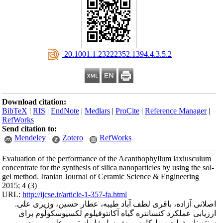
‎ 20.1001.1.23222352.1394.4.3.5.2
Download citation:
BibTeX
|
RIS
|
EndNote
|
Medlars
|
ProCite
|
Reference Manager
|
RefWorks
Send citation to:
Mendeley
Zotero
RefWorks
Evaluation of the performance of the Acanthophyllum laxiusculum
concentrate for the synthesis of silica nanoparticles by using the sol-
gel method. Iranian Journal of Ceramic Science & Engineering
2015; 4 (3)
URL:
http://ijcse.ir/article-1-357-fa.html
اصلانی آزاده، باقری لطف آباد طیبه، عطار حسین، وزیری علی.
ارزیابی عملکرد کنسانتره گیاه آکانتوفیلوم لکسیوسکولوم برای
سنتز نانو ذرات سیلیکا به روش سل-ژل استوبر. علم و مهندسی