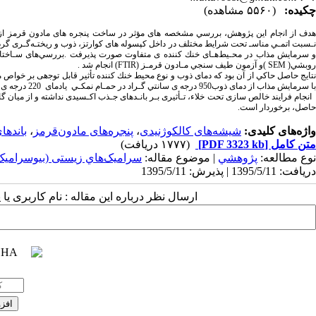
چکیده:
(۵۵۶۰ مشاهده)
روﺑﺸﻲ( SEM )و آزﻣﻮن ﻃﻴﻒ ﺳﻨﺠﻲ ﻣـﺎدون ﻗﺮﻣـﺰ (FTIR) اﻧﺠﺎم ﺷﺪ .
ﻧﺘﺎﻳﺞ ﺣﺎﺻﻞ ﺣﺎﻛﻲ از آن ﺑﻮد ﻛﻪ دﻣﺎی ذوب و ﻧﻮع ﻣﺤﻴﻂ ﺧﻨﻚ ﻛﻨﻨﺪه ﺗﺄﺛﻴﺮ ﻗﺎﺑﻞ ﺗﻮﺟهی ﺑﺮ ﺧﻮا
ﺑﺎ ﺳﺮﻣﺎﻳﺶ ﻣﺬاب از دﻣﺎی ذوب950 درﺟﻪ ی ﺳﺎﻧﺘﻲ ﮔـﺮاد در ﺣﻤـﺎم ﻧﻤﻜـﻲ یادمای 220 درجه ی سانتی گراد ﻗﺎﺑﻞ ﺣﺼﻮل اﺳﺖ .
اﻧﺠﺎم ﻓﺮاﻳﻨﺪ ﺧﺎﻟﺺ ﺳﺎزی ﺗﺤﺖ ﺧﻼء، ﺗـﺄﺛﻴﺮی ﺑـﺮ ﺑﺎﻧـﺪﻫﺎی ﺟـﺬب اﻛـﺴﻴﺪی ﻧﺪاﺷﺘﻪ و از ﻣﻴﺎن 
ﺣﺎﺻﻞ، ﺑﺮﺧﻮردار است.
واژه‌های کلیدی:
شیشه‌های کالکوژنیدی
،
پنجره‌های مادون‌‌قرمز
،
باندها
متن کامل
[PDF 3323 kb]
(۱۷۷۷ دریافت)
نوع مطالعه:
پژوهشي
| موضوع مقاله:
سراميک‌هاي زیستی (بیوسرامیک‌
دریافت: 1395/5/11 | پذیرش: 1395/5/11
ارسال نظر درباره این مقاله : نام کاربری ی