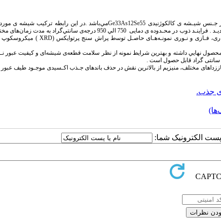
ﻫﺪف از اﻧجام اﻳﻦ ﭘﮋوﻫﺶ، ﺑﺮرﺳﻲ ﻣﺸﺨﺼﻪ ﻫﺎی ﻣﺆﺛﺮ در ﺳﺎﺧﺖ ﭘﻨﺠﺮه ﻫﺎی ﻣﺎدون ﻗﺮﻣﺰ از ﺟـﻨﺲ ﺷﻴـﺸﻪ ی ﻛﺎﻟﻜﻮژﻧﻴﺪی Ge33As12Se55ﻣﻲﺑﺎﺷﺪ .در اﻳﻦ راﺑﻄﻪ
ﻧـﺴﺒﺖ اﺗﻤـﻲ ﻣﻨﺎﺳـ ﺗﺤﺖ ﺷﺮاﻳﻂ ﻣﺨﺘﻠﻒ در داﺧﻞ ﻛﭙﺴﻮﻟﻪ ﻫﺎی ﻛﻮارﺗﺰ، ذوب و رﻳﺨﺘـﻪﮔـﺮی ﮔﺮدﻳـﺪ . ﻓﺮاﻳﻨـﺪ ذوب در ﻣﺤـﺪوده ی دمایی 750 اﻟﻲ 950 درﺟﻪی ﺳﺎﻧﺘﻲ
و ﺳﺮﻣﺎﻳﺶ ﻣﺬاب در ﻣﺤـﻴﻂﻫـﺎی ﺧﻨﻚ ﻛﻨﻨﺪه ی ﻣﺘﻔﺎوت ﺻﻮرت ﭘﺬﻳﺮﻓﺖ .ﺑﺮرﺳﻲﻫﺎی ﺳـﺎﺧﺘﺎری، ﻓـﺎزی و ﻧـﻮری ﻧﻤﻮﻧـﻪﻫـﺎ
ص ﻣﺤﺼﻮل ﻧﻬﺎﻳﻲ داﺷﺘﻪ و ﺑﻬﺘﺮﻳﻦ ﺷﺮاﻳﻂ ﻧﻤﻮﻧﻪ از ﻧﻈﺮ ﺳﻼﻣﺖ ﻗﻄﻌﻪی ﺷﻴﺸﻪای و ﻛﻴﻔﻴﺖ ﻋﺒﻮر ﻧـﻮ
ﮔﺎززداﻫﺎی ﻣﺨﺘﻠﻒ، ﻣﻨﻴﺰﻳﻢ از ﺑﺎﻻﺗﺮﻳﻦ ﻧﻘﺶ در ﺣﺬف ﺑﺎﻧﺪﻫﺎی ﺟـﺬب اﻛـﺴﻴﺪی ﻣﻮﺟـﻮد ﻃﻴﻒ ﻋﺒﻮر 
ی جذب.
ها)
ا پست الکترونیک شما: