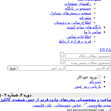
راهنمای صفحات
جستجو در پایگاه
صفحه پرسش‌های متداول
متفرقه
اطلاع‌رسانی به دوستان
پایگاه های نمایه کننده
تماس با ما
اطلاعات تماس
فرم برقراری ارتباط
EN
FA
ورود خودکار
ثبت نام
بازیابی رمز عبور
دوره ۴، شماره ۴ - ( زمستان ۱۳۹۴ )
ساخت و مشخصه‌یابی پنجره‌های مادون‌‌قرمز از جنس شیشه‌ی کالکوژنیدی s12Se55
۱
*
مجید طاووسی
،
عباس حسینخانی
،
علی قاسمی
ma.tavoosi@gmail.com
۱- ،