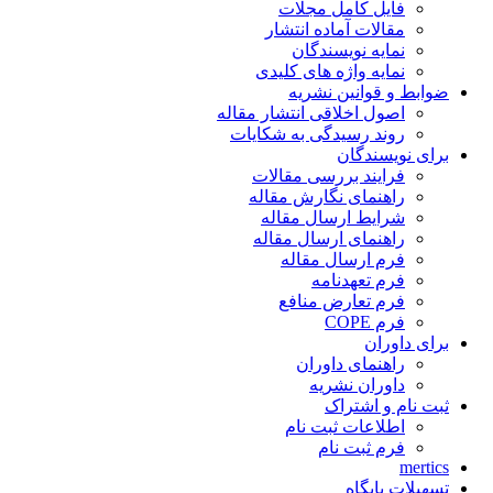
فایل کامل مجلات
مقالات آماده انتشار
نمایه نویسندگان
نمایه واژه های کلیدی
ضوابط و قوانین نشریه
اصول اخلاقی انتشار مقاله
روند رسیدگی به شکایات
برای نویسندگان
فرایند بررسی مقالات
راهنمای نگارش مقاله
شرایط ارسال مقاله
راهنمای ارسال مقاله
فرم ارسال مقاله
فرم تعهدنامه
فرم تعارض منافع
فرم COPE
برای داوران
راهنمای داوران
داوران نشریه
ثبت نام و اشتراک
اطلاعات ثبت نام
فرم ثبت نام
mertics
تسهیلات پایگاه