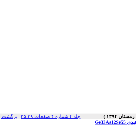
جلد ۴ شماره ۴ صفحات ۳۸-۲۵
|
برگشت ب
Ge33A