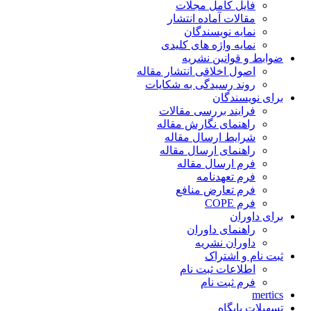
فایل کامل مجلات
مقالات آماده انتشار
نمایه نویسندگان
نمایه واژه های کلیدی
ضوابط و قوانین نشریه
اصول اخلاقی انتشار مقاله
روند رسیدگی به شکایات
برای نویسندگان
فرایند بررسی مقالات
راهنمای نگارش مقاله
شرایط ارسال مقاله
راهنمای ارسال مقاله
فرم ارسال مقاله
فرم تعهدنامه
فرم تعارض منافع
فرم COPE
برای داوران
راهنمای داوران
داوران نشریه
ثبت نام و اشتراک
اطلاعات ثبت نام
فرم ثبت نام
mertics
تسهیلات پایگاه