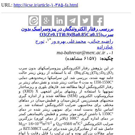
URL:
http://ijcse.ir/article-۱-۳۸۵-fa.html
بررسی رفتار الکتروتنگش در پیزوسرامیک بدون
سرب(Ba0.85Ca0.15)(Zr0.1Ti0.9)O3
۱
*
راضیه حیاتی
،
محمدعلی بهره ور
،
تورج
عبادزاده
ma-bahrevar@merc.ac.ir
۱- ،
چکیده:
(۶۱۵۷ مشاهده)
در این پژوهش رفتار الکتروتنگش پیزوسرامیک­های بدون سرب
)O
Zr
)(Ti
Ca
(Ba
که با استفاده از روش زینتر حالت
0.8
0.2
0.7
0.3
3
جامد تهیه شدند، بررسی شد. این سرامیک­ها درمحدوده­ی دمایی
°
C
1550-1350 به مدت 4 ساعت زینتر شدند و نقش دمای زینتر بر
رفتار الکتروتنگش آن
ها مطالعه شد. فازهای بلوری و ریزساختار
نمونه­ها با استفاده از روش­های پراش اشعه­ی
X
(
XRD
) و
میکروسکوب الکترونی (
SEM
) مطالعه شدند و از اندازه گیری
منحنی­های هیسترزیس کرنش-میدان و قطبش-میدان در دماهای
مختلف برای محاسبه­ی ضرایب الکتروتنگش استفاده شد. بر
اساس نتایج بدست آمده، برای نمونه­ی زینتر شده در دمای
°
C
1350 با داشتن کرنش موثر بیشتر و قطبش باقی­مانده­ی کمتر
در دمای اندازه گیری
°
C
100 (بالاتر از دمای کوری) بزرگترین
16-
2
2
4
2
ضرایب الکتروتنگش
/C
m
058/0=
Q
و
/V
m
10×1/6
=
M
33
33
حاصل شد که از مقادیرگزارش شده برای ترکیب
BZT-50BCT
در
سایر مقالات بزرگتر بوده و این ترکیب را قابل رقابت با انواع