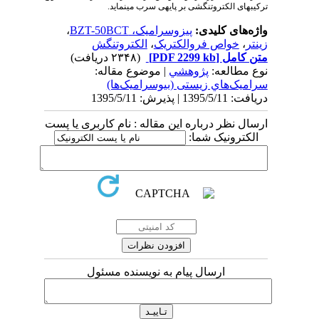
ترکیب­های الکتروتنگشی بر پایه­­ی سرب می­نماید.
واژه‌های کلیدی:
پیزوسرامیک، BZT-50BCT
،
زینتر
،
خواص فروالکتریک
،
الکتروتنگش
متن کامل
[PDF 2299 kb]
(۲۳۴۸ دریافت)
نوع مطالعه:
پژوهشي
| موضوع مقاله:
سراميک‌هاي زیستی (بیوسرامیک‌ها)
دریافت: 1395/5/11 | پذیرش: 1395/5/11
ارسال نظر درباره این مقاله : نام کاربری یا پست
الکترونیک شما:
ارسال پیام به نویسنده مسئول