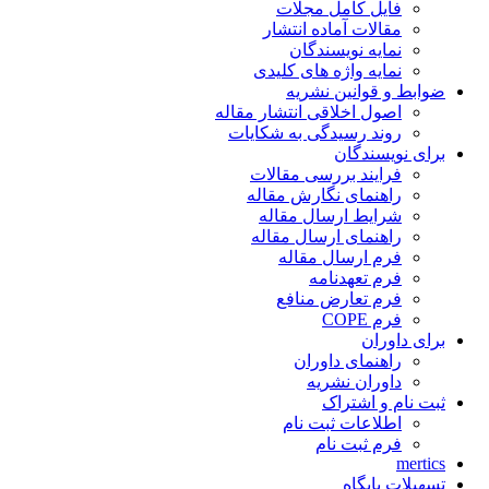
فایل کامل مجلات
مقالات آماده انتشار
نمایه نویسندگان
نمایه واژه های کلیدی
ضوابط و قوانین نشریه
اصول اخلاقی انتشار مقاله
روند رسیدگی به شکایات
برای نویسندگان
فرایند بررسی مقالات
راهنمای نگارش مقاله
شرایط ارسال مقاله
راهنمای ارسال مقاله
فرم ارسال مقاله
فرم تعهدنامه
فرم تعارض منافع
فرم COPE
برای داوران
راهنمای داوران
داوران نشریه
ثبت نام و اشتراک
اطلاعات ثبت نام
فرم ثبت نام
mertics
تسهیلات پایگاه