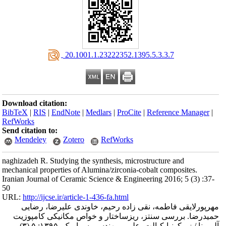
‎ 20.1001.1.23222352.1395.5.3.3.7
Download citation:
BibTeX
|
RIS
|
EndNote
|
Medlars
|
ProCite
|
Reference Manager
|
RefWorks
Send citation to:
Mendeley
Zotero
RefWorks
naghizadeh R. Studying the synthesis, microstructure and
mechanical properties of Alumina/zirconia-cobalt composites.
Iranian Journal of Ceramic Science & Engineering 2016; 5 (3) :37-
50
URL:
http://ijcse.ir/article-1-436-fa.html
مهرپورلایقی فاطمه، نقی زاده رحیم، خاوندی علیرضا، رضایی
حمیدرضا. بررسی سنتز، ریزساختار و خواص مکانیکی کامپوزیت
آلومینا / زیرکونیا-کبالت. علم و مهندسی سرامیک. ۱۳۹۵; ۵ (۳)