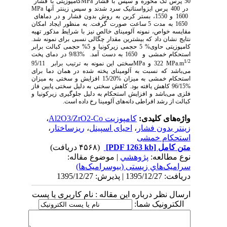
50 پرس تک محوره و سپس با فشار
MPa
کامپوزیتی با فشار
در
400 پرس ایزواستاتیک سرد شدند و سپس زینتر آنها
MPa
1600 و
1550،
بستر کربن به روش بدون فشار و در دماهای
1650 به مدت 5 ساعت صورت گرفت. به منظور ایجاد امکان
مقایسه خواص، نمونه آلومینای خالص نیز با شرایط مذکور تهیه
نتایج نشان داد که بیشترین مقدار چگالی نسبی برای نمونه
شد.
کامپوزیتی حاوی% 5 حجمی زیرکونیا و 5% حجمی کبالت برابر
استحکام خمشی و
1650 به دست آمد.
%9/83 در دمای پخت
1/2
MPa.m
322 و
MPa
سختی این نمونه به ترتیب برابر
95/11
می‌باشد که نسبت به آلومینای پخته شده در همان دما برای
استحکام خمشی به میزان %15/20 افزایش و سختی به میزان
%96/15 کاهش یافته بود. کاهش سختی به دلیل سختی پایین فاز
فلزی می‌باشد و افزایش استحکام به دلیل جلوگیری زیرکونیا و
کبالت از رشد افراطی دانه‌های آلومینا رخ داده است.
واژه‌های کلیدی:
کامپوزیت Al2O3/ZrO2-Co
،
زینتر بدون فشار
،
احیای اسپینل
،
ریزساختار
،
استحکام خمشی
متن کامل
[PDF 1263 kb]
(۴۵۶۸ دریافت)
نوع مطالعه:
پژوهشي
| موضوع مقاله:
سراميک‌هاي زیستی (بیوسرامیک‌ها)
دریافت: 1395/12/27 | پذیرش: 1395/12/27
ارسال نظر درباره این مقاله : نام کاربری یا پست
الکترونیک شما: