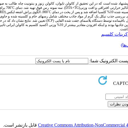
 پیشنهاد شده است که در این تحقیق از کائولن تایوان، کائولن زنوز و بنتونیت چاه طالب به ص
لیز حرارتی افتراقی و افت وزنی(
DTA+TG
). سه نمونه رس فوق تهیه شد. دمای
C
˚700 بر
C
˚900، الگوی پراش اشعه ایکس (
RD
 برای بررسی جذب نیکل یک گرم از مواد جاذب مختلف شامل رس­های خام و کلسینه شده و حاوی
ICP
) تعیین شد. نتایج نشان داد که در ح
کائولن ایرانی و و در حالت استفاده از کلسیا ، متاکائولن خارجی دارای 10% اکسد کلسیم بهترین جاذب­ها بودند و اینکه افزودن مقادیر بیشتر از 10% وزنی اکسید کلسی
کربنات کلسیم
ها)
ا پست الکترونیک شما:
Creative Commons Attribution-NonCommercial 4.0
قابل بازنشر است.