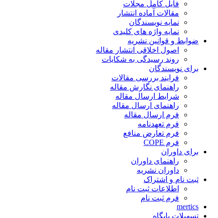
فایل کامل مجلات
مقالات آماده انتشار
نمایه نویسندگان
نمایه واژه های کلیدی
ضوابط و قوانین نشریه
اصول اخلاقی انتشار مقاله
روند رسیدگی به شکایات
برای نویسندگان
فرایند بررسی مقالات
راهنمای نگارش مقاله
شرایط ارسال مقاله
راهنمای ارسال مقاله
فرم ارسال مقاله
فرم تعهدنامه
فرم تعارض منافع
فرم COPE
برای داوران
راهنمای داوران
داوران نشریه
ثبت نام و اشتراک
اطلاعات ثبت نام
فرم ثبت نام
mertics
تسهیلات پایگاه