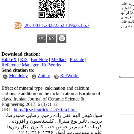
ورت خام،
ای کائولن­ها
X
) از آنها
 افزودنی
الت خام،
‎ 20.1001.1.23222352.1396.6.3.6.7
م به کائولن ایرانی تاثیر منفی بر
Download citation:
BibTeX
|
RIS
|
EndNote
|
Medlars
|
ProCite
|
Reference Manager
|
RefWorks
Send citation to:
Mendeley
Zotero
RefWorks
Effect of mineral type, calcination and calcium
carbonate addition on the nickel cation adsorption of
clays. Iranian Journal of Ceramic Science &
Engineering 2017; 6 (3) :1-12
URL:
http://ijcse.ir/article-1-530-fa.html
سوادکوهی الهه، نقی زاده رحیم، رضایی حمیدرضا.
بررسی تاثیر نوع مینرال، کلسیناسیون و افزودنی
کربنات کلسیم بر خواص جذب کاتیون نیکل رس‌ها.
علم و مهندسی سرامیک. ۱۳۹۶; ۶ (۳) :۱-۱۲