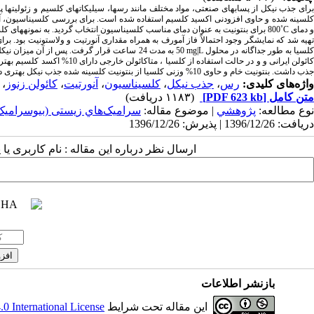
برای جذب نیکل از پساب­های صنعتی، مواد مختلف مانند رس­ها، سیلیکات­های کلسیم و زئولیت­ها
لسینه شده و حاوی افزودنی اکسید کلسیم استفاده شده است. برای بررسی کلسیناسیون، آنا
 دمای
C
˚800 برای بنتونیت به عنوان دمای مناسب کلسیناسیون انتخاب گردید. به نمونه­های کلسینه شده 10% کلسیا اضافه شد و پس از پخت در دمای
تهیه شد که نمایشگر وجود احتمالاً فاز آمورف به همراه مقداری آنورتیت و ولاستونیت بود.
لسیا به طور جداگانه در محلول
mg|L
50 به مدت 24 ساعت قرار گرفت. پس از آن میزان نیکل باقی­مانده توسط دستگاه پلاسمای جفت شده القایی (
جذب داشت. بنتونیت خام و حاوی 10% وزنی کلسیا از بنتونیت کلسینه شده جذب نیکل بهتری داشت.
واژه‌های کلیدی:
رس
،
جذب نیکل
،
کلسیناسیون
،
آنورتیت
،
کائولن زنوز
،
متن کامل
[PDF 623 kb]
(۱۱۸۳ دریافت)
نوع مطالعه:
پژوهشي
| موضوع مقاله:
سراميک‌هاي زیستی (بیوسرامیک‌
دریافت: 1396/12/26 | پذیرش: 1396/12/26
ارسال نظر درباره این مقاله : نام کاربری ی
بازنشر اطلاعات
این مقاله تحت شرایط
 International License