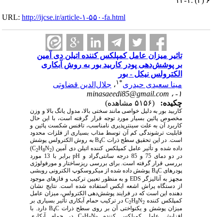
۶ (۴) :۱-۱۲
URL:
http://ijcse.ir/article-۱-۵۵۰-fa.html
تاثیر میزان عامل کمپلکس کننده اتیلن دی آمین
بر پوشش‌دهی پودر کاربید بور به روش آبکاری
الکترولس نیکل - بور
۱
*
مینا سعیدی حیدری
،
جلال‌الدین قضاوتی
minasaeedi85@gmail.com
۱- ،
چکیده:
(۵۱۵۶ مشاهده)
کاربید بور به دلیل خواصی مانند سختی بالا، مدول یانگ بالا و وزن
مخصوص پائین بسیار مورد توجه قرار گرفته است، با این حال
کاربرد آن به علت سینترپذیری نامناسب، تافنس شکست پائین و
قابلیت ترشوندگی کم آن توسط مذاب بسیاری از فلزات محدود
است. در این تحقیق سطح ذرات
C
B
به روش الکترولس پوشش
4
داده شده و تأثیر عامل کمپلکس کننده اتیلن دی آمین (
N
H
C
)
2
8
2
در دو دمای 75 و 85 درجه سانتی‌گراد و
pH
برابر با 13 مورد
بررسی قرار گرفته است. برای بررسی ریزساختار و مورفولوژی
پودر‌های
C
B
پوشش داده شده از میکروسکوپ الکترونی روبشی
4
مجهز به آنالیزگر
EDS
و به منظور تعیین ترکیب و فازهای موجود
از دستگاه پراش اشعه ایکس استفاده شده است. نتایج نشان
دهنده این است که در فرایند پوشش‌دهی الکترولس، میزان عامل
کمپلکس کننده
N
H
C
در ترکیب حمام آبکاری تأثیر بسیاری بر
2
8
2
میزان پوشش و یکنواختی آن بر روی سطح ذرات
C
B
دارد. با
4
افزایش عامل کمپلکس کننده
N
H
C
در حمام آبکاری