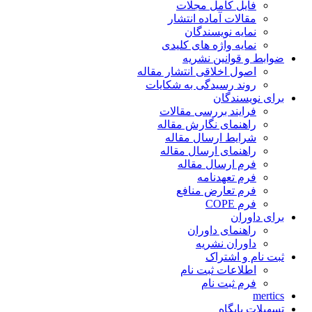
فایل کامل مجلات
مقالات آماده انتشار
نمایه نویسندگان
نمایه واژه های کلیدی
ضوابط و قوانین نشریه
اصول اخلاقی انتشار مقاله
روند رسیدگی به شکایات
برای نویسندگان
فرایند بررسی مقالات
راهنمای نگارش مقاله
شرایط ارسال مقاله
راهنمای ارسال مقاله
فرم ارسال مقاله
فرم تعهدنامه
فرم تعارض منافع
فرم COPE
برای داوران
راهنمای داوران
داوران نشریه
ثبت نام و اشتراک
اطلاعات ثبت نام
فرم ثبت نام
mertics
تسهیلات پایگاه