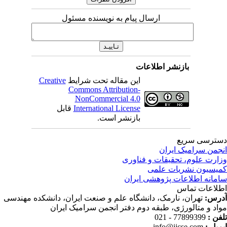
ارسال پیام به نویسنده مسئول
بازنشر اطلاعات
این مقاله تحت شرایط
Creative
Commons Attribution-
NonCommercial 4.0
International License
قابل
بازنشر است.
ترسی سریع
جمن سرامیک ایران
ارت علوم، تحقیقات و فناوری
یسیون نشریات علمی
مانه اطلاعات پژوهشی ایران
لاعات تماس
رس:
تهران، نارمک، دانشگاه علم و صنعت ایران، دانشکده مهندسی
اد و متالورژی، طبقه دوم دفتر انجمن سرامیک ایران
فن :
77899399 - 021
میل :
info@ijcse.com