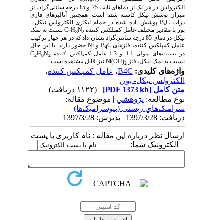
2
8
2
الکترولس در هر یک از دماهای ثابت 75 و 85 درجه سانتی‌گراد، از
میزان پوشش نیکل کاسته شده است. همچنین آنالیزهای فازی
ذرات
C
B
پوشش داده شده در حمام آبکاری الکترولس نیکل -
4
بور با مقادیر مختلف عامل کمپلکس کننده
N
H
C
نسبت به نمک
2
8
2
نیکل در دمای 85 درجه سانتی‌گراد نشان داد که در هر چهار ترکیب
عامل کمپلکس کننده، فازهای
C
B
و
Ni
حضور دارند. با این حال
4
در نسبت‌های مولی 1:1 و 1:3 عامل کمپلکس کننده
N
H
C
2
8
2
نسبت به نمک نیکل، فاز
Ni(OH)
نیز قابل مشاهده است.
2
واژه‌های کلیدی:
B4C
،
عامل کمپلکس کننده
،
الکترولس نیکل- بور.
متن کامل
[PDF 1373 kb]
(۱۱۲۲ دریافت)
نوع مطالعه:
پژوهشي
| موضوع مقاله:
سراميک‌هاي زیستی (بیوسرامیک‌ها)
دریافت: 1397/3/28 | پذیرش: 1397/3/28
ارسال نظر درباره این مقاله : نام کاربری یا پست
الکترونیک شما: