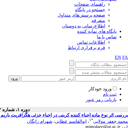
راهنمای صفحات
جستجو در پایگاه
صفحه پرسش‌های متداول
متفرقه
اطلاع‌رسانی به دوستان
پایگاه های نمایه کننده
تماس با ما
اطلاعات تماس
فرم برقراری ارتباط
EN
FA
ورود خودکار
ثبت نام
بازیابی رمز عبور
دوره ۱، شماره ۲ - ( پاييز ۱۳۹۱ )
بررسی اثر نوع ماده احیاء کننده کربنی در احیاء جزئی هگزافریت باریم 
۱
*
محمد جعفر مولایی
،
ابوالقاسم عطایی
،
شهرام رایگان
mjmolaee@ut.ac.ir
۱- ،