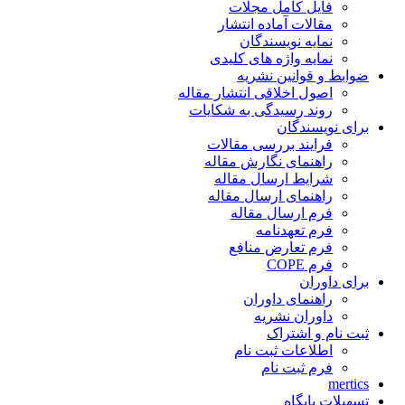
فایل کامل مجلات
مقالات آماده انتشار
نمایه نویسندگان
نمایه واژه های کلیدی
ضوابط و قوانین نشریه
اصول اخلاقی انتشار مقاله
روند رسیدگی به شکایات
برای نویسندگان
فرایند بررسی مقالات
راهنمای نگارش مقاله
شرایط ارسال مقاله
راهنمای ارسال مقاله
فرم ارسال مقاله
فرم تعهدنامه
فرم تعارض منافع
فرم COPE
برای داوران
راهنمای داوران
داوران نشریه
ثبت نام و اشتراک
اطلاعات ثبت نام
فرم ثبت نام
mertics
تسهیلات پایگاه