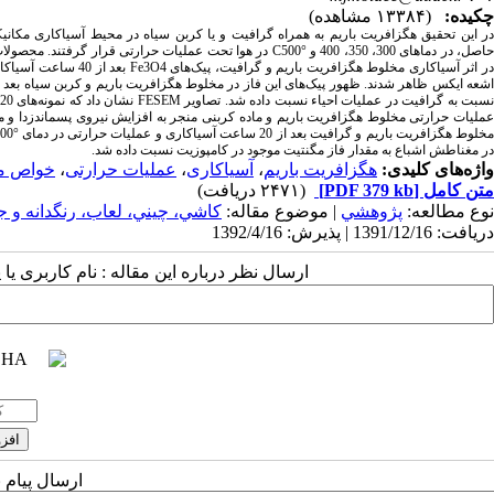
چکیده:
(۱۳۳۸۴ مشاهده)
عملیات حرارتی مخلوط هگزافریت باریم و ماده کربنی منجر به افزایش نیروی پسماندزدا و 
در مغناطش اشباع به مقدار فاز مگنتیت موجود در کامپوزیت نسبت داده شد.
واژه‌های کلیدی:
هگزافریت باریم
،
آسیاکاری
،
عملیات حرارتی
،
خواص م
متن کامل
[PDF 379 kb]
(۲۴۷۱ دریافت)
نوع مطالعه:
پژوهشي
| موضوع مقاله:
كاشي، چيني، لعاب، رنگدانه و ج
دریافت: 1391/12/16 | پذیرش: 1392/4/16
ارسال نظر درباره این مقاله : نام کاربری ی
ارسال پیام 