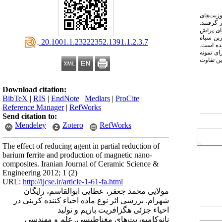
کامپوزیت‌های BaFe12O19/Fe3O4 تولید شد. نانوکامپوزیت‌های
ی XRD، VSM و FESEM مورد مشخصه‌یابی قرار گرفتند.
 در نسبت مولی 9/0=C:O و بعد از 20 ساعت آسیاکاری در نسبت مولی 1/1=C:O در الگوهای پراش
د. این امر به فعالیت بیشتر کربن سیاه
‎ 20.1001.1.23222352.1391.1.2.3.7
یاکاری شده این مخلوط‌ها از آگلومره‌هایی با اندازه متوسط ذرات nm 30 تشکیل شده است.
ی نمونه
تی در دمای °C400 برابر emu/g 1/50 و این مقدار برای مخلوط هگزافریت باریم و کربن سیاه emu/g 3/55 بود. این تفاوت
Download citation:
BibTeX
|
RIS
|
EndNote
|
Medlars
|
ProCite
|
Reference Manager
|
RefWorks
Send citation to:
Mendeley
Zotero
RefWorks
The effect of reducing agent in partial reduction of
barium ferrite and production of magnetic nano-
composites. Iranian Journal of Ceramic Science &
Engineering 2012; 1 (2)
URL:
http://ijcse.ir/article-1-61-fa.html
مولایی محمد جعفر، عطایی ابوالقاسم، رایگان
شهرام. بررسی اثر نوع ماده احیاء کننده کربنی در
احیاء جزئی هگزافریت باریم و تولید
نانوکامپوزیت‌های مغناطیسی. علم و مهندسی