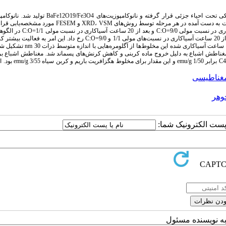
در این تحقیق هگزافریت باریم به همراه گرافیت و یا کربن سیاه در محیط آسیاکاری مکانیکی تحت احیاء جزئی قرار گرفته و نانو
حاصل، در دماهای 300، 350، 400 و °C500 در هوا تحت عملیات حرارتی قرار گرفتند. محصولات به دست آمده در هر مرحله توسط روش‌ها
در اثر آسیاکاری مخلوط هگزافریت باریم و گرافیت، پیک‌های Fe3O4 بعد از 40 ساعت آسیاکاری
اشعه ایکس ظاهر شدند. ظهور پیک‌های این فاز در مخلوط هگزافریت باریم و کربن سیاه بعد از 20 ساعت آسیاکاری در نسبت‌های مولی 1/1 و 9/0=C:O رخ دا
نسبت به گرافیت در عملیات احیاء نسبت داده شد. تصاویر FESEM نشان داد که نمونه‌‌های 20 ساعت آس
مغناطش اشباع به دلیل خروج ماده کربنی و کاهش کرنش‌های پسماند شد. مغناطش اشباع برا
مخلوط هگزافریت باریم و گرافیت بعد از 20 ساعت آسیاکاری و عملیات حرار
غناطیسی
وهر
ا پست الکترونیک شما:
به نویسنده مسئول