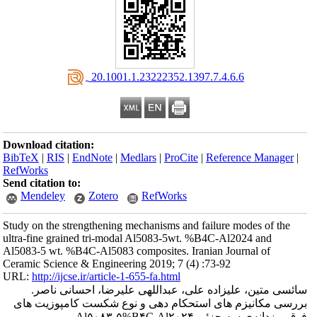
‎ 20.1001.1.23222352.1397.7.4.6.6
Download citation:
BibTeX
|
RIS
|
EndNote
|
Medlars
|
ProCite
|
Reference Manager
|
RefWorks
Send citation to:
Mendeley
Zotero
RefWorks
Study on the strengthening mechanisms and failure modes of the
ultra-fine grained tri-modal Al5083-5wt. %B4C-Al2024 and
Al5083-5 wt. %B4C-Al5083 composites. Iranian Journal of
Ceramic Science & Engineering 2019; 7 (4) :73-92
URL:
http://ijcse.ir/article-1-655-fa.html
سائسی متین، علیزاده علی، عبداللهی علیرضا، احسانی ناصر.
بررسی مکانیزم های استحکام دهی و نوع شکست کامپوزیت های
فوق ریزدانه‌ی سه جزئی Al۵۰۸۳-۵%B۴C-Al۲۰۲۴ و