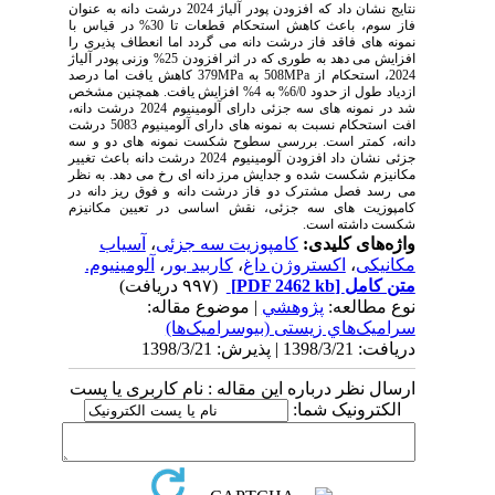
نتایج نشان داد که افزودن پودر آلیاژ 2024 درشت دانه به عنوان
فاز سوم، باعث کاهش استحکام قطعات تا 30% در قیاس با
نمونه های فاقد فاز درشت دانه می گردد اما انعطاف پذیری را
افزایش می دهد به طوری که در اثر افزودن 25% وزنی پودر آلیاژ
2024، استحکام از
MPa
508 به
MPa
379 کاهش یافت اما درصد
ازدیاد طول از حدود 6/0% به 4% افزایش یافت. همچنین مشخص
شد در نمونه های سه جزئی دارای آلومینیوم 2024 درشت دانه،
افت استحکام نسبت به نمونه های دارای آلومینیوم 5083 درشت
دانه، کمتر است. بررسی سطوح شکست نمونه های دو و سه
جزئی نشان داد افزودن آلومینیوم 2024 درشت دانه باعث تغییر
مکانیزم شکست شده و جدایش مرز دانه ای رخ می دهد. به نظر
می رسد فصل مشترک دو فاز درشت دانه و فوق ریز دانه در
کامپوزیت های سه جزئی، نقش اساسی در تعیین مکانیزم
شکست داشته است.
واژه‌های کلیدی:
کامپوزیت سه جزئی
،
آسیاب
مکانیکی
،
اکستروژن داغ
،
کاربید بور
،
آلومینیوم.
متن کامل
[PDF 2462 kb]
(۹۹۷ دریافت)
نوع مطالعه:
پژوهشي
| موضوع مقاله:
سراميک‌هاي زیستی (بیوسرامیک‌ها)
دریافت: 1398/3/21 | پذیرش: 1398/3/21
ارسال نظر درباره این مقاله : نام کاربری یا پست
الکترونیک شما: