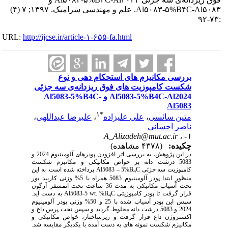
Al۵۰۸۳-۵%B۴C-Al۵۰۸۳. علم و مهندسی سرامیک. ۱۳۹۷; ۷ (۴)
:۷۳-۹۲
URL:
http://ijcse.ir/article-۱-۶۵۵-fa.html
بررسی مکانیزم های استحکام دهی و نوع
شکست کامپوزیت های فوق ریزدانه‌ی سه جزئی
Al5083-5%B4C-Al2024 و Al5083-5%B4C-
Al5083
۱
*
متین سائسی
،
علی علیزاده
،
علیرضا عبداللهی
،
ناصر احسانی
A_Alizadeh@mut.ac.ir
۱- ،
چکیده:
(۴۳۷۸ مشاهده)
در این پژوهش، به بررسی اثر افزودن پودرهای آلومینیوم 2024 و
5083 درشت دانه بر خواص مکانیکی و مکانیزم شکست
کامپوزیت سه جزئی
C
Al5083 – 5%B
پرداخته شده است. به این
4
منظور ابتدا پودر آلومینیوم 5083 همراه با 5% وزنی کاربید بور
تحت آسیاب مکانیکی به مدت 36 ساعت تحت اتمسفر آرگون
قرار گرفت تا پودر کامپوزیتی
C
Al5083-5 wt. %B
به دست آید.
4
سپس این پودر آسیاب شده با 25 و 50% وزنی پودر آلومینیوم
2024 و 5083 درشت دانه مخلوط گردید و سپس تحت پرس داغ و
اکستروژن داغ قرار گرفت و ریزساختار، خواص مکانیکی و
مکانیزم شکست نمونه های به دست آمده با یکدیگر مقایسه شد.