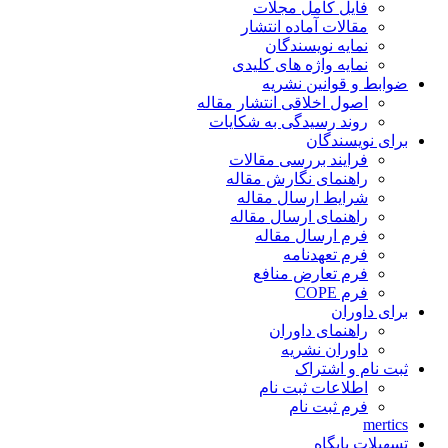
فایل کامل مجلات
مقالات آماده انتشار
نمایه نویسندگان
نمایه واژه های کلیدی
ضوابط و قوانین نشریه
اصول اخلاقی انتشار مقاله
روند رسیدگی به شکایات
برای نویسندگان
فرایند بررسی مقالات
راهنمای نگارش مقاله
شرایط ارسال مقاله
راهنمای ارسال مقاله
فرم ارسال مقاله
فرم تعهدنامه
فرم تعارض منافع
فرم COPE
برای داوران
راهنمای داوران
داوران نشریه
ثبت نام و اشتراک
اطلاعات ثبت نام
فرم ثبت نام
mertics
تسهیلات پایگاه