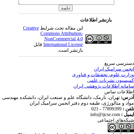
بازنشر اطلاعات
این مقاله تحت شرایط
Creative
Commons Attribution-
NonCommercial 4.0
International License
قابل
بازنشر است.
ترسی سریع
جمن سرامیک ایران
ارت علوم، تحقیقات و فناوری
یسیون نشریات علمی
مانه اطلاعات پژوهشی ایران
لاعات تماس
رس:
تهران، نارمک، دانشگاه علم و صنعت ایران، دانشکده مهندسی
اد و متالورژی، طبقه دوم دفتر انجمن سرامیک ایران
فن :
77899399 - 021
میل :
info@ijcse.com
که‌های اجتماعی