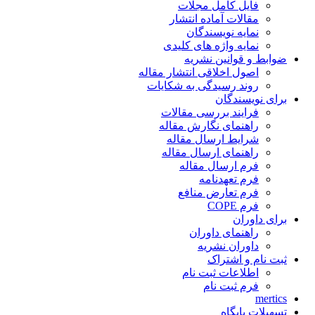
فایل کامل مجلات
مقالات آماده انتشار
نمایه نویسندگان
نمایه واژه های کلیدی
ضوابط و قوانین نشریه
اصول اخلاقی انتشار مقاله
روند رسیدگی به شکایات
برای نویسندگان
فرایند بررسی مقالات
راهنمای نگارش مقاله
شرایط ارسال مقاله
راهنمای ارسال مقاله
فرم ارسال مقاله
فرم تعهدنامه
فرم تعارض منافع
فرم COPE
برای داوران
راهنمای داوران
داوران نشریه
ثبت نام و اشتراک
اطلاعات ثبت نام
فرم ثبت نام
mertics
تسهیلات پایگاه