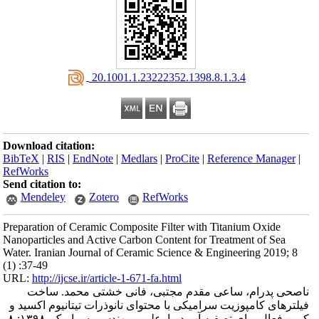
‎ 20.1001.1.23222352.1398.8.1.3.4
Download citation:
BibTeX
|
RIS
|
EndNote
|
Medlars
|
ProCite
|
Reference Manager
|
RefWorks
Send citation to:
Mendeley
Zotero
RefWorks
Preparation of Ceramic Composite Filter with Titanium Oxide
Nanoparticles and Active Carbon Content for Treatment of Sea
Water. Iranian Journal of Ceramic Science & Engineering 2019; 8
(1) :37-49
URL:
http://ijcse.ir/article-1-671-fa.html
ناصحی پدرام، ساعی مقدم مجتبی، فانی خشتی محمد. ساخت
فیلترهای کامپوزیت سرامیکی با محتوای نانوذرات تیتانیوم اکسید و
کربن فعال برای تصفیه آب دریا. علم و مهندسی سرامیک. ۱۳۹۸; ۸