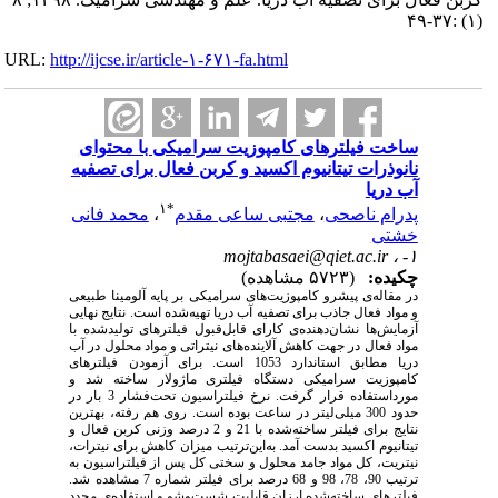
(۱) :۳۷-۴۹
URL:
http://ijcse.ir/article-۱-۶۷۱-fa.html
ساخت فیلترهای کامپوزیت سرامیکی با محتوای
نانوذرات تیتانیوم اکسید و کربن فعال برای تصفیه
آب دریا
۱
*
پدرام ناصحی
،
مجتبی ساعی مقدم
،
محمد فانی
خشتی
mojtabasaei@qiet.ac.ir
۱- ،
چکیده:
(۵۷۲۳ مشاهده)
در مقاله‌ی پیش­رو کامپوزیت‌های سرامیکی بر پایه آلومینا طبیعی
و مواد فعال جاذب برای تصفیه آب دریا تهیه‌شده است. نتایج نهایی
آزمایش‌ها نشان‌دهنده‌ی کارای قابل‌قبول فیلترهای تولیدشده با
مواد فعال در جهت کاهش آلاینده‌های نیتراتی و مواد محلول در آب
دریا مطابق استاندارد 1053 است. برای آزمودن فیلتر‌های
کامپوزیت سرامیکی دستگاه فیلتر‌ی ماژولار ساخته شد و
مورداستفاده قرار گرفت. نرخ فیلتراسیون تحت‌فشار 3 بار در
حدود 300 میلی‌لیتر در ساعت بوده است. روی هم رفته، بهترین
نتایج برای فیلتر ساخته‌شده با 21 و 2 درصد وزنی کربن فعال و
تیتانیوم اکسید بدست آمد. به‌این‌ترتیب میزان کاهش برای نیترات،
نیتریت، کل مواد جامد محلول و سختی کل پس از فیلتراسیون به
ترتیب 90، 78، 98 و 68 درصد برای فیلتر شماره 7 مشاهده شد.
فیلترهای ساخته‌شده ارزان قابلیت شست‌وشو و استفاده‌ی مجدد