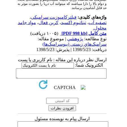
و دوام بالا را دارا می­باشند که می­توانند آب دریا را بصورت موثر به
حد قابل آشامیدن برسانند.
واژه‌های کلیدی:
فیلترکامپوزیت‌ سرامیکی
،
تصفیه آب
،
تیتانیوم اکسید
،
کربن فعال
،
مواد جامد
محلول.
متن کامل
[PDF 998 kb]
(۱۰۰۵ دریافت)
نوع مطالعه:
پژوهشي
| موضوع مقاله:
سراميک‌هاي زیستی (بیوسرامیک‌ها)
دریافت: 1398/5/23 | پذیرش: 1398/5/23
ارسال نظر درباره این مقاله : نام کاربری یا پست
الکترونیک شما:
ارسال پیام به نویسنده مسئول