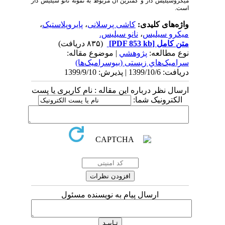
میکروسیلیس دار و کمترین آن مربوط به نمونه نانو سیلیس دار
است.
واژه‌های کلیدی:
کاشی پرسلانی
،
پایروپلاستیک
،
میکرو سیلیس
،
نانو سیلیس.
متن کامل
[PDF 853 kb]
(۸۳۵ دریافت)
نوع مطالعه:
پژوهشي
| موضوع مقاله:
سراميک‌هاي زیستی (بیوسرامیک‌ها)
دریافت: 1399/10/6 | پذیرش: 1399/9/10
ارسال نظر درباره این مقاله : نام کاربری یا پست
الکترونیک شما:
ارسال پیام به نویسنده مسئول