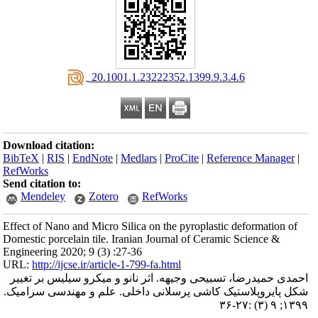
‎ 20.1001.1.23222352.1399.9.3.4.6
Download citation:
BibTeX
|
RIS
|
EndNote
|
Medlars
|
ProCite
|
Reference Manager
|
RefWorks
Send citation to:
Mendeley
Zotero
RefWorks
Effect of Nano and Micro Silica on the pyroplastic deformation of
Domestic porcelain tile. Iranian Journal of Ceramic Science &
Engineering 2020; 9 (3) :27-36
URL:
http://ijcse.ir/article-1-799-fa.html
احمدی حمیدرضا، تسبیحی وجیهه. اثر نانو و میکرو سیلیس بر تغییر
شکل پایروپلاستیک کاشی پرسلانی داخلی. علم و مهندسی سرامیک.
۱۳۹۹; ۹ (۳) :۲۷-۳۶