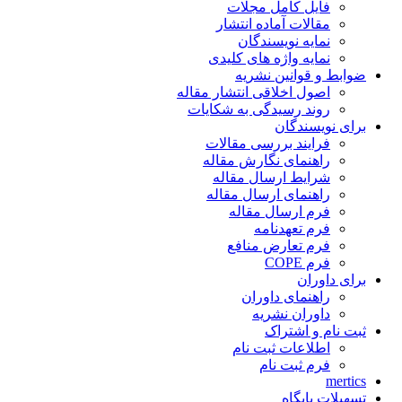
فایل کامل مجلات
مقالات آماده انتشار
نمایه نویسندگان
نمایه واژه های کلیدی
ضوابط و قوانین نشریه
اصول اخلاقی انتشار مقاله
روند رسیدگی به شکایات
برای نویسندگان
فرایند بررسی مقالات
راهنمای نگارش مقاله
شرایط ارسال مقاله
راهنمای ارسال مقاله
فرم ارسال مقاله
فرم تعهدنامه
فرم تعارض منافع
فرم COPE
برای داوران
راهنمای داوران
داوران نشریه
ثبت نام و اشتراک
اطلاعات ثبت نام
فرم ثبت نام
mertics
تسهیلات پایگاه