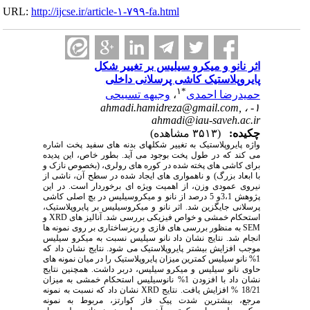
URL:
http://ijcse.ir/article-۱-۷۹۹-fa.html
اثر نانو و میکرو سیلیس بر تغییر شکل
پایروپلاستیک کاشی پرسلانی داخلی
۱
*
حمیدرضا احمدی
،
وجیهه تسبیحی
ahmadi.hamidreza@gmail.com,
۱- ،
ahmadi@iau-saveh.ac.ir
چکیده:
(۳۵۱۳ مشاهده)
واژه پایروپلاستیک به تغییر شکلهای بدنه های سفید پخت اشاره
می کند که در طول پخت بوجود می آید. بطور خاص، این پدیده
برای کاشی های پخته شده در کوره های رولری، (بخصوص نازک و
با ابعاد بزرگ) و ناهمواری های ایجاد شده در سطح آن، ناشی از
نیروی عمودی وزن، از اهمیت ویژه ای برخوردار است. در این
پژوهش 3،1و 5 درصد از نانو و میکروسیلیس در بچ اصلی کاشی
پرسلانی جایگزین شد. اثر نانو و میکروسیلیس بر پایروپلاستیک،
استحکام خمشی و خواص فیزیکی بررسی شد. آنالیز های
XRD
و
SEM
به منظور بررسی های فازی و ریزساختاری بر روی نمونه ها
انجام شد. نتایج نشان داد نانو سیلیس نسبت به میکرو سیلیس
موجب افزایش بیشتر پایروپلاستیک می شود. نتایج نشان داد که
1% نانو سیلیس کمترین میزان پایروپلاستیک را در میان نمونه های
حاوی نانو سیلیس و میکرو سیلیس، دربر داشت. همچنین نتایج
نشان داد با افزودن 1% نانوسیلیس استحکام خمشی به میزان
18/21 % افزایش یافت. نتایج
XRD
نشان داد که نسبت به نمونه
مرجع، بیشترین شدت پیک فاز کوارتز، مربوط به نمونه