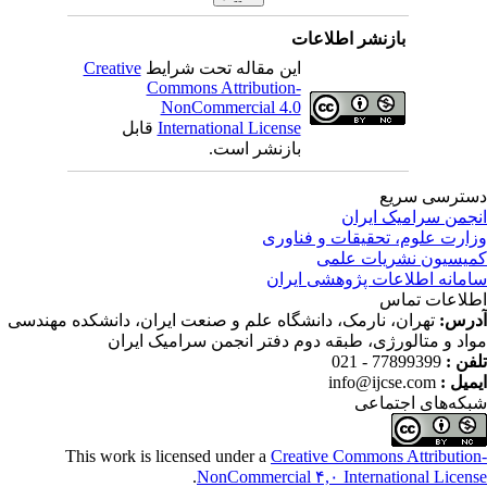
بازنشر اطلاعات
این مقاله تحت شرایط
Creative
Commons Attribution-
NonCommercial 4.0
International License
قابل
بازنشر است.
ترسی سریع
جمن سرامیک ایران
ارت علوم، تحقیقات و فناوری
یسیون نشریات علمی
مانه اطلاعات پژوهشی ایران
لاعات تماس
رس:
تهران، نارمک، دانشگاه علم و صنعت ایران، دانشکده مهندسی
اد و متالورژی، طبقه دوم دفتر انجمن سرامیک ایران
فن :
77899399 - 021
میل :
info@ijcse.com
که‌های اجتماعی
This work is licensed under a
Creative Commons Attributio
.
NonCommercial ۴,۰ International Licen