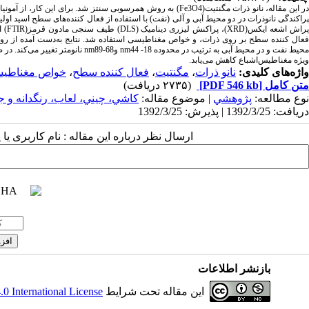
پراکندگی نانوذرات در دو محیط آبی و آلی (نفت) با استفاده از فعال کننده‌های سطح اسید اول
محیط نفت و در محیط آبی به ترتیب در
ویژه مغناطیس‌اشباع کاهش می‌یابد.
واژه‌های کلیدی:
نانو ذرات
،
مگنتیت
،
فعال کننده سطح
،
خواص مغناطی
متن کامل
[PDF 546 kb]
(۲۷۳۵ دریافت)
نوع مطالعه:
پژوهشي
| موضوع مقاله:
كاشي، چيني، لعاب، رنگدانه و ج
دریافت: 1392/3/25 | پذیرش: 1392/3/25
ارسال نظر درباره این مقاله : نام کاربری ی
بازنشر اطلاعات
این مقاله تحت شرایط
 International License