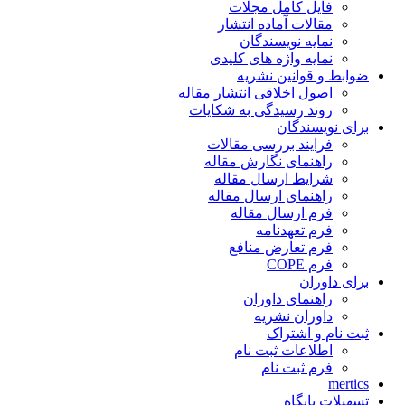
فایل کامل مجلات
مقالات آماده انتشار
نمایه نویسندگان
نمایه واژه های کلیدی
ضوابط و قوانین نشریه
اصول اخلاقی انتشار مقاله
روند رسیدگی به شکایات
برای نویسندگان
فرایند بررسی مقالات
راهنمای نگارش مقاله
شرایط ارسال مقاله
راهنمای ارسال مقاله
فرم ارسال مقاله
فرم تعهدنامه
فرم تعارض منافع
فرم COPE
برای داوران
راهنمای داوران
داوران نشریه
ثبت نام و اشتراک
اطلاعات ثبت نام
فرم ثبت نام
mertics
تسهیلات پایگاه