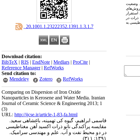
I) به عنوان منابع آهن استفاده شد. وضعیت
 روش‌های
ازه و توزیع ذرات، استقرار
سط هیدرودینامیکی ذرات در
 مغناطیسی به
‎ 20.1001.1.23222352.1391.1.3.1.7
Download citation:
BibTeX
|
RIS
|
EndNote
|
Medlars
|
ProCite
|
Reference Manager
|
RefWorks
Send citation to:
Mendeley
Zotero
RefWorks
Comparing on Dispersion of Iron Oxide
Nanoparticles in Kerosene and Water Media. Iranian
Journal of Ceramic Science & Engineering 2013; 1
(3)
URL:
http://ijcse.ir/article-1-83-fa.html
قاسمی ابراهیم، گیوه کی تهمینه، باغشاهی سعید.
مقایسه پراکندگی نانو ذرات اکسید آهن مغناطیسی
در دو محیط نفت و آب. علم و مهندسی سرامیک.
۱۳۹۱; ۱ (۳)