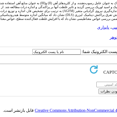
در این مقاله، نانو ذرات مگنتیت(Fe3O4) به روش همرسوبی سنتز شد. برای این کار، از آمونیاک به عنوان عامل رسوب‌دهنده، و از کلریدهای آهن (II) و(II
ییک و اسید لوریک بررسی گردید و تاثیر غلظت آنها بر پراکندگی و اندازه ذرات مطالعه شد. از
پراش اشعه ایکس(XRD)، پراکنش لیزری دینامیک (DLS) طیف سنجی مادون قرمز(FTIR) اندازه‌گیری نیروی گرادیانی متغیر (AGFM) به ترتیب برای تشخیص فاز، اند
فعال کننده سطح بر روی ذرات، و خواص مغناطیسی استفاده شد. نتایج به‌دست آمده از روش تفرق پراکنش دینامیک لیزری (DLS) نشان داد که میانگین اندازه متو
 محدوده 18- nm44 و68-nm89 نانومتر تغییر می‌کند. در ضمن بررسی خواص مغناطیسی نشان داد که با افزایش غلظت فعال‌کننده سطح، خواص
سی
،
پایداری
وهر
ا پست الکترونیک شما:
Creative Commons Attribution-NonCommercial 4.0
قابل بازنشر است.