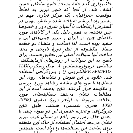
خاکبرداری گنبد خانۀ مسجد جامع سلطان حسن
کشف شد.
از آنجا که
شهر تبریز به لحاظ
موقعیت جغرافیایی یک مرکز تجاری مهم در
مسیر راه ابریشم شناخته شده و نقش مهمی در
گسترش ارتباطات با آسیای شرق دور و خصوصا
چین داشته، به همین دلیل یکی از کالاهای مورد
تقاضای چین در ایران و تبریز چینی‌های آبی و
سفید بوده است. لذا اصالت و منشاء دو قطعه
سفال مکشوفه از نظر دورۀ تاریخی و محل
ساخت آنها سوالات اصلی این تحقیق هستند. برای
پاسخ به این سوالات از روش‌های آزمایشگاهی
سالیابی ترمولومینسانس (
، میکروسکوپ
)
TLD
FE-SEM/EDS
الکترونی (
) و پتروگرافی
استفاده
شد. علاوه بر این نقوش و نشانه‌های روی این
سفال‌ها با نمونه‌های مشابه و شاهد مورد بررسی
و مقایسه قرار گرفتند.
نتایج بدست آمده از این
مطالعات نشان می‌دهد سفالینه‌های مورد
مطالعه مربوط به اواخر دورۀ صفوی (1058-
1050 هجری شمسی) هستند. طبق نتایج
پتروگرافی و تجزیه عنصری این دو نمونه چینی با
معدن خاک رس زنوز واقع در شمال غرب تبریز
نشان می‌دهد احتمال استفاده از خاک این منطقه
برای ساخت این سفالینه‌ها را زیاد است. همچنین