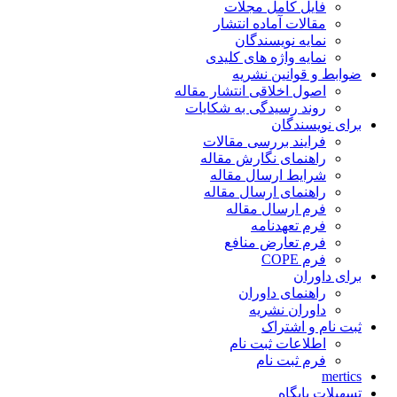
فایل کامل مجلات
مقالات آماده انتشار
نمایه نویسندگان
نمایه واژه های کلیدی
ضوابط و قوانین نشریه
اصول اخلاقی انتشار مقاله
روند رسیدگی به شکایات
برای نویسندگان
فرایند بررسی مقالات
راهنمای نگارش مقاله
شرایط ارسال مقاله
راهنمای ارسال مقاله
فرم ارسال مقاله
فرم تعهدنامه
فرم تعارض منافع
فرم COPE
برای داوران
راهنمای داوران
داوران نشریه
ثبت نام و اشتراک
اطلاعات ثبت نام
فرم ثبت نام
mertics
تسهیلات پایگاه