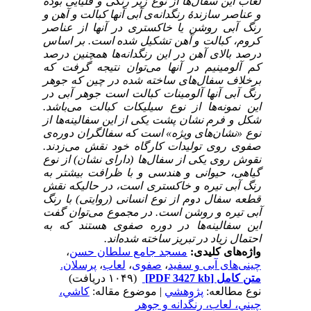
لعاب این سفال‌ها از نوع زیر رنگی و قلیایی بوده
و عناصر سازندۀ رنگدانه‌ی آبی آنها کبالت و آهن و
رنگ آبی روشن یا خاکستری در آنها از عناصر
کروم، کبالت و آهن تشکیل شده است. بر اساس
درصد بالای آهن در این رنگدانه‌ها همچنین درصد
کم آلومینیم در آنها می‌توان نتیجه گرفت که
برخلاف سفال‌های ساخته شده در چین که جوهر
رنگ آبی آنها آلومینات کبالت است جوهر آبی در
این نمونه‌ها از نوع سیلیکات کبالت می‌باشد.
شکل و فرم نشان پشت یکی از این سفالینه‌ها از
نوع «نشان‌های ویژه» است که سفالگران دوره‌ی
صفوی روی تولیدات کارگاه خود نقش می‌زدند.
نقوش روی یکی از سفال‌ها (دارای نشان) از نوع
گیاهی، حیوانی و هندسی و با ظرافت بیشتر به
رنگ آبی تیره و خاکستری است، در حالیکه نقش
قطعه سفال دوم از نوع انسانی (روایتی) با رنگ
آبی تیره و روشن است. در مجموع می‌توان گفت
این سفالینه‌ها در دوره صفوی هستند که به
احتمال زیاد در تبریز ساخته شده‌اند.
واژه‌های کلیدی:
مسجد جامع سلطان حسن
،
چینی‌های آبی و سفید
،
صفوی
،
لعاب
،
پرسلان.
متن کامل
[PDF 3427 kb]
(۱۰۴۹ دریافت)
نوع مطالعه:
پژوهشي
| موضوع مقاله:
كاشي،
چيني، لعاب، رنگدانه و جوهر