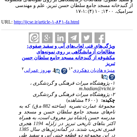
از گنبدخانه مسجد جامع سلطان حسن تبریز. علم و مهندسی
سرامیک. ۱۴۰۰; ۱۰ (۴) :۱-۱۷
URL:
http://ijcse.ir/article-۱-۸۴۱-fa.html
ویژگی‌های فنی لعاب‌های آبی و سفید صفوی:
مطالعات آزمایشگاهی بر روی نمونه‌های
مکشوفه از گنبدخانه مسجد جامع سلطان حسن
تبریز
۲
۱
*
منیژه هادیان دهکردی
،
بهروز عمرانی
۱- پژوهشگاه میراث فرهنگی و گردشگری ،
m.hadian@richt.ir
۲- پژوهشگاه میراث فرهنگی و گردشگری
چکیده:
(۴۶۰۰ مشاهده)
مجموعۀ عمارت نصریه
(ساخته 882 ه.ق)
که به
نام‌های مسجد جامع سلطان حسن و مسجد و
مدرسه حسن پادشاه نیز معروف است، به همراه
اکثر بناهای تاریخی تبریز در زلزله 1194 هجری
قمری تخریب شدند.
در گمانه‌زنی‌های سال 1385
در این مجموعه دو قطعه‌ چینی آبی و سفید طی