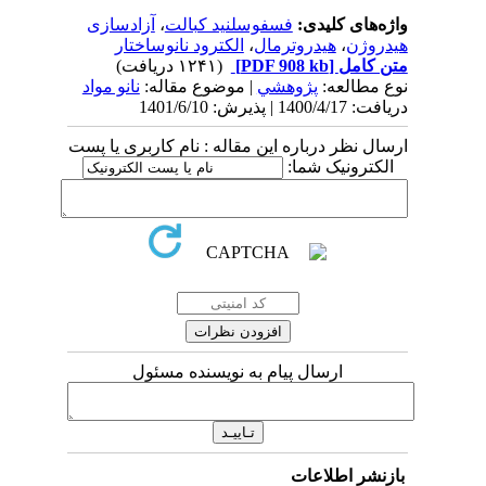
واژه‌های کلیدی:
فسفو سلنید کبالت
،
آزاد سازی
هیدروژن
،
هیدروترمال
،
الکترود نانو ساختار
متن کامل
[PDF 908 kb]
(۱۲۴۱ دریافت)
نوع مطالعه:
پژوهشي
| موضوع مقاله:
نانو مواد
دریافت: 1400/4/17 | پذیرش: 1401/6/10
ارسال نظر درباره این مقاله : نام کاربری یا پست
الکترونیک شما:
ارسال پیام به نویسنده مسئول
بازنشر اطلاعات