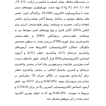
در نسبت
های مختلف مولی فسفر به سلنیم در ترکیب (0:1، 2:8،
4:6، 1:1، 6:4، 8:2 و
1:0) تهیه شدند.
مورفولوژی نمونه
های سنتز
شده با میکروسکوپ الکترونی
FE-SEM
، پراکندگی اتمی
عنصر
های مختلف موجود در ساختار توسط آنالیز نقشه
برداری عناصر
(
map
)،
ترکیب عنصری به وسیله
ی روش طیف
سنجی انرژی پرتو
ای
کس (
EDS
)، آنالیز فازی و نوع پیوندهای اتمی نمونه
ها نیز به
وسیله
ی طیف
سنجی پرتو
ایکس (
XRD
) و طیف
سنجی
مادون‌قرمز
تبدیل فوریه (
FTIR
)
بررسی شدند.
به منظور تشخیص
چگونگی عملکرد الکتروشیمیایی، الکترودها تحت آزمون­‌های
ولتامتری چرخه‌­ای (
CV
)،
ولتامتری
خطی (
LSV
) و آزمون
امپدانس الکتروشیمیایی(
EIS
) قرار گرفتند. طبق داده
های بدست
آمده بیش‌ترین ظرفیت و مرتفع‌ترین پیک احیا در منحنی
ولتامتری
چرخه
ای و کمترین پتانسیل اضافی در منحنی
ولتامتری خطی
برای آزاد
سازی هیدروژن
در
چگالی جریان 20- میلی
آمپر بر
سانتی
متر مربع برای نمونه
CoPSe
)
6:4
(
و برابر
V
0/21- بود. طبق
آزمون امپدانس الکتروشیمیایی
کمترین
R
نیز برابر (
Ω
1/534) و
ct
مربوط به نمونه
ی
CoPSe
)
6:4
(
بود که به عنوان بهترین الکترود
سنتز شده در این پژوهش معرفی شد.