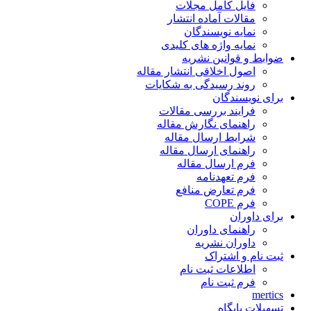
فایل کامل مجلات
مقالات آماده انتشار
نمایه نویسندگان
نمایه واژه های کلیدی
ضوابط و قوانین نشریه
اصول اخلاقی انتشار مقاله
روند رسیدگی به شکایات
برای نویسندگان
فرایند بررسی مقالات
راهنمای نگارش مقاله
شرایط ارسال مقاله
راهنمای ارسال مقاله
فرم ارسال مقاله
فرم تعهدنامه
فرم تعارض منافع
فرم COPE
برای داوران
راهنمای داوران
داوران نشریه
ثبت نام و اشتراک
اطلاعات ثبت نام
فرم ثبت نام
mertics
تسهیلات پایگاه