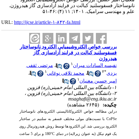
نانوساختار فسفوسلنید کبالت در فرایند آزادسازی گاز هیدروژن.
علم و مهندسی سرامیک. ۱۴۰۱; ۱۱ (۴) :۴۶-۵۱
URL:
http://ijcse.ir/article-۱-۸۴۲-fa.html
بررسی خواص الکتروشیمیایی الکترود نانوساختار
فسفوسلنید کبالت در فرایند آزادسازی گاز
هیدروژن
۱
نفیسه السادات میران
،
مرتضی ثقفی
۱
۲
*
یزدی
،
محمد تلافی نوغانی
،
۱
امیر حسین مغنیان
۱- دانشگاه بین المللی امام خمینی(ره) قزوین
۲- دانشگاه بین المللی امام خمینی(ره) قزوین ،
msaghafi@eng.ikiu.ac.ir
چکیده:
(۲۶۴۵ مشاهده)
در
این مطالعه خواص الکتروکاتالیستی الکترود
های نانوساختار
CoPSe
با نسبت
های مولی مختلف فسفر به سلنیم در ساختار
الکترود بررسی شد. این الکترود
ها توسط روش هیدروترمال روی
یک فوم نیکل (به عنوان زیرلایه) در دمای
C
°180 و برای 5 ساعت