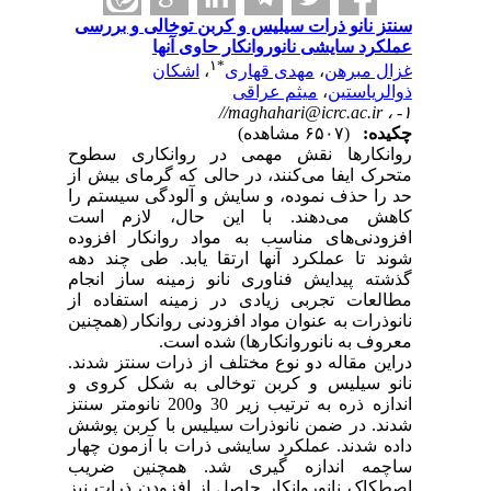
سنتز نانو ذرات سیلیس و کربن توخالی و بررسی
عملکرد سایشی نانوروانکار حاوی آنها
۱
*
غزال مبرهن
،
مهدی قهاری
،
اشکان
ذوالریاستین
،
میثم عراقی
//maghahari@icrc.ac.ir
۱- ،
چکیده:
(۶۵۰۷ مشاهده)
روانکارها نقش مهمی در روانکاری سطوح
متحرک ایفا می‌کنند، در حالی که گرمای بیش از
حد را حذف نموده، و سایش و آلودگی سیستم را
کاهش می‌دهند. با این حال، لازم است
افزودنی‌های مناسب به مواد روانکار افزوده
شوند تا عملکرد آنها ارتقا یابد. طی چند دهه
گذشته پیدایش فناوری نانو زمینه ساز انجام
مطالعات تجربی زیادی در زمینه استفاده از
نانوذرات به عنوان مواد افزودنی روانکار (همچنین
معروف به نانوروانکارها) شده است
.
دراین مقاله دو نوع مختلف از ذرات سنتز شدند.
نانو سیلیس و کربن توخالی به شکل کروی و
اندازه ذره به ترتیب زیر 30 و200 نانومتر سنتز
شدند. در ضمن نانوذرات سیلیس با کربن پوشش
داده شدند. عملکرد سایشی ذرات با آزمون چهار
ساچمه اندازه گیری شد. همچنین ضریب
اصطکاک نانوروانکار حاصل از افزودن ذرات نیز