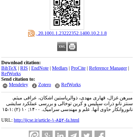
‎ 20.1001.1.23222352.1400.10.2.1.8
Download citation:
BibTeX
|
RIS
|
EndNote
|
Medlars
|
ProCite
|
Reference Manager
|
RefWorks
Send citation to:
Mendeley
Zotero
RefWorks
مبرهن غزال، قهاری مهدی، ذوالریاستین اشکان، عراقی میثم.
سنتز نانو ذرات سیلیس و کربن توخالی و بررسی عملکرد سایشی
نانوروانکار حاوی آنها. علم و مهندسی سرامیک. ۱۴۰۰; ۱۰ (۲) :۱-۱۵
URL:
http://ijcse.ir/article-۱-۸۵۲-fa.html