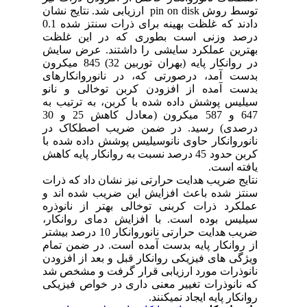
توسط روش
pin on disk
ارزیابی شد. نتایج نشان
دادند که غلظت بهینه برای ذرات سنتز شده 0.1
درصد وزنی است بطوری که در این غلظت
بهترین عملکرد سایشی را داشتند. عرض سایش
در روانکار پایه (بهران توربین 32) 845 میکرون
بدست آمد، درصورتی که، در نانوروانکارهای
بدست آمده از افزودن کربن توخالی و نانو
سیلیس پوشش داده شده با کربن، به ترتیب به
647 و 587 میکرون (معادل کاهش
25
و 30
درصدی) رسید. در ضمن ضریب اصطکاک در
نانوروانکار حاوی نانوسیلیس پوشش داده شده با
کربن حدود 45 درصد نسبت به روانکار پایه کاهش
یافته است.
نتایج ضریب هدایت حرارتی نیز نشان داد که ذرات
سنتز شده باعث افزایش این ضریب شده اند و
عملکرد ذرات کربنی توخالی بهتر از نانوذره
سیلیس بوده است. با افزایش دمای روانکار،
ضریب هدایت حرارتی نانوروانکار 10 درصد بیشتر
از روانکار پایه بدست آمده است. در ضمن تمام
ویژگی های فیزیکی روانکار قبل و بعد از افزودن
نانوذرات مورد ارزیابی قرار گرفت و مشخص شد
که نانوذرات تغییر معنی داری در خواص فیزیکی
روانکار پایه ایجاد نمی­کنند
.