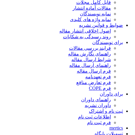
فایل کامل مجلات
مقالات آماده انتشار
نمایه نویسندگان
نمایه واژه های کلیدی
ضوابط و قوانین نشریه
اصول اخلاقی انتشار مقاله
روند رسیدگی به شکایات
برای نویسندگان
فرایند بررسی مقالات
راهنمای نگارش مقاله
شرایط ارسال مقاله
راهنمای ارسال مقاله
فرم ارسال مقاله
فرم تعهدنامه
فرم تعارض منافع
فرم COPE
برای داوران
راهنمای داوران
داوران نشریه
ثبت نام و اشتراک
اطلاعات ثبت نام
فرم ثبت نام
mertics
تسهیلات پایگاه