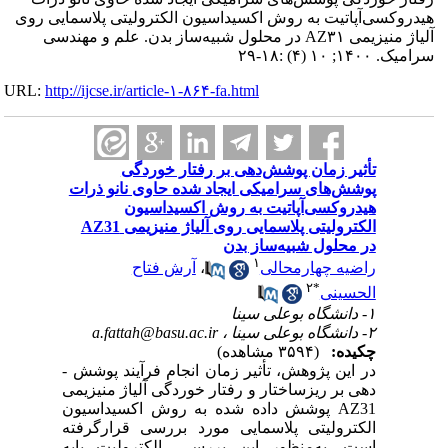
هیدروکسی‌آپاتیت به روش اکسیداسیون الکترولیتی پلاسمایی روی
آلیاژ منیزیمی AZ۳۱ در محلول شبیه‌ساز بدن. علم و مهندسی
سرامیک. ۱۴۰۰; ۱۰ (۴) :۱۸-۲۹
URL:
http://ijcse.ir/article-۱-۸۶۴-fa.html
تأثیر زمان پوشش‌دهی بر رفتار خوردگی
پوشش‌های سرامیکی ایجاد شده حاوی نانو ذرات
هیدروکسی‌آپاتیت به روش اکسیداسیون
الکترولیتی پلاسمایی روی آلیاژ منیزیمی AZ31
در محلول شبیه‌ساز بدن
۱
راضیه چهارمحالی
،
آرش فتاح
۲
*
الحسینی
۱- دانشگاه بوعلی سینا
۲- دانشگاه بوعلی سینا ،
a.fattah@basu.ac.ir
چکیده:
(۳۵۹۴ مشاهده)
در این پژوهش، تأثیر زمان انجام فرآیند پوشش ­
دهی بر ریزساختار و رفتار خوردگی آلیاژ منیزیمی
AZ31
پوشش داده شده به روش اکسیداسیون
الکترولیتی پلاسمایی مورد بررسی قرارگرفته
است. به‌منظور این بررسی، الکترولیت پایه