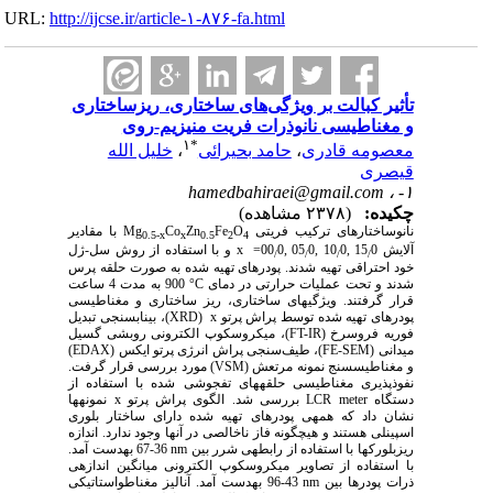
URL:
http://ijcse.ir/article-۱-۸۷۶-fa.html
تأثیر کبالت بر ویژگی‌های ساختاری، ریزساختاری
و مغناطیسی نانوذرات فریت منیزیم-روی
۱
*
معصومه قادری
،
حامد بحیرائی
،
خلیل الله
قیصری
hamedbahiraei@gmail.com
۱- ،
چکیده:
(۲۳۷۸ مشاهده)
نانوساختارهای ترکیب فریتی
O
Fe
Zn
Co
Mg
با مقادیر
0.5-x
x
0.5
2
4
آلایش 15
0
,
0
10
,
0
05
,
0=
00
x
و با استفاده از روش سل-ژل
/
/
/
/
خود احتراقی تهیه شدند. پودرهای تهیه شده به صورت حلقه پرس
شدند و تحت عملیات حرارتی در دمای
°C
900 به مدت 4 ساعت
قرار گرفتند. ویژگی­های ساختاری، ریز ساختاری و مغناطیسی
پودرهای تهیه شده توسط پراش پرتو
x
(
XRD
)، بیناب­سنجی تبدیل
فوریه فروسرخ (
FT-IR
)، میکروسکوپ الکترونی روبشی گسیل
میدانی (
FE-SEM
)، طیف‌سنجی پراش انرژی پرتو ایکس (
EDAX
)
و مغناطیس­سنج نمونه مرتعش (
VSM
) مورد بررسی قرار گرفت.
نفوذپذیری مغناطیسی حلقه­های تف­جوشی شده با استفاده از
دستگاه
LCR meter
بررسی شد. الگوی پراش پرتو
x
نمونه­ها
نشان داد که همه­ی پودرهای تهیه شده دارای ساختار بلوری
اسپینلی هستند و هیچ­گونه فاز ناخالصی در آن­ها وجود ندارد. اندازه
ریزبلورک­ها با استفاده از رابطه­ی شرر بین
nm
36-67 به­دست آمد.
با استفاده از تصاویر میکروسکوپ الکترونی میانگین اندازه­ی
ذرات پودرها بین
nm
43-96 به­دست آمد. آنالیز مغناطواستاتیکی