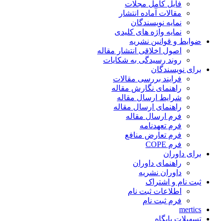
فایل کامل مجلات
مقالات آماده انتشار
نمایه نویسندگان
نمایه واژه های کلیدی
ضوابط و قوانین نشریه
اصول اخلاقی انتشار مقاله
روند رسیدگی به شکایات
برای نویسندگان
فرایند بررسی مقالات
راهنمای نگارش مقاله
شرایط ارسال مقاله
راهنمای ارسال مقاله
فرم ارسال مقاله
فرم تعهدنامه
فرم تعارض منافع
فرم COPE
برای داوران
راهنمای داوران
داوران نشریه
ثبت نام و اشتراک
اطلاعات ثبت نام
فرم ثبت نام
mertics
تسهیلات پایگاه