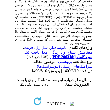
مشخص کرد که حضور یون­های کبالت بر مغناطش اشباع (
M
) و
s
میدان وادارنده (
H
) تآثیر گذار بوده است و مقادیر
M
با افزایش
s
c
میزان آلایش ابتدا کاهش و سپس افزایش یافته­اند. کمترین میزان
M
مربوط به نمونه­ی 10/0=
x
برابر با
emu/g
5/16 و بیشترین
s
مقدار مربوط به 15/0=
x
برابر با
emu/g
6/39 است. محاسبه کج
شدگی گشتاور مغناطیسی (زاویه یافت-کیتل) نمونه­ها نشان داد
که بیشترین میزان کج شدگی اسپینی مربوط به نمونه با 10/0=
x
می­باشد. مقایسه میدان وادارنده نمونه­ها نشان داد که به دلیل
ناهمسانگردی بلوری کبالت، با افزایش میزان آلایش
x
مقدار
H
c
به­صورت پیوسته افزایش می­یابد. نتایج نفوذپذیری مغناطیسی
حلقه­های تف­جوشی شده نشان داد که نمونه با 15/0=
x
دارای
بیشترین نفوذپذیری است.
واژه‌های کلیدی:
نانوساختار
،
سل-ژل
،
فریت
،
مغناطش اشباع
،
وادارندگی
،
مدل یافت-کیتل
متن کامل
[PDF 2063 kb]
(۶۵۲ دریافت)
نوع مطالعه:
پژوهشي
| موضوع مقاله:
سراميک‌هاي زیستی (بیوسرامیک‌ها)
دریافت: 1400/8/10 | پذیرش: 1400/6/10
ارسال نظر درباره این مقاله : نام کاربری یا پست
الکترونیک شما: