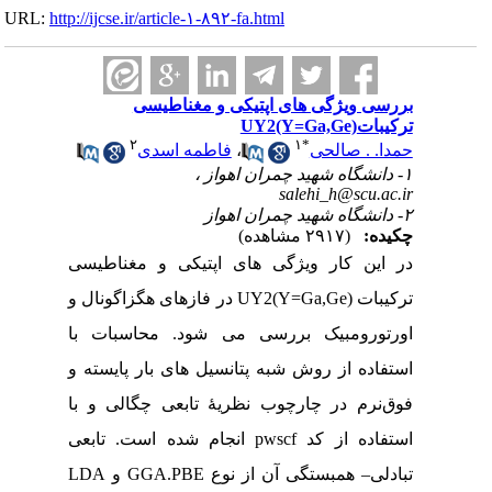
URL:
http://ijcse.ir/article-۱-۸۹۲-fa.html
بررسی ویژگی های اپتیکی و مغناطیسی
ترکیباتUY2(Y=Ga,Ge)
۲
۱
*
حمدا. . صالحی
،
فاطمه اسدی
۱- دانشگاه شهید چمران اهواز ،
salehi_h@scu.ac.ir
۲- دانشگاه شهید چمران اهواز
چکیده:
(۲۹۱۷ مشاهده)
در این کار ویژگی های اپتیکی و مغناطیسی
ترکیبات UY2(Y=Ga,Ge) در فازهای هگزاگونال و
اورتورومبیک بررسی می شود. محاسبات با
استفاده از روش شبه پتانسیل های بار پایسته و
فوق‌نرم در چارچوب نظریۀ تابعی چگالی و با
استفاده از کد pwscf انجام شده است. تابعی
تبادلی– همبستگی آن از نوع GGA.PBE و LDA