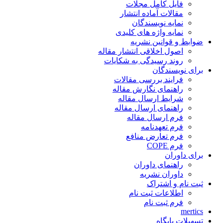
فایل کامل مجلات
مقالات آماده انتشار
نمایه نویسندگان
نمایه واژه های کلیدی
ضوابط و قوانین نشریه
اصول اخلاقی انتشار مقاله
روند رسیدگی به شکایات
برای نویسندگان
فرایند بررسی مقالات
راهنمای نگارش مقاله
شرایط ارسال مقاله
راهنمای ارسال مقاله
فرم ارسال مقاله
فرم تعهدنامه
فرم تعارض منافع
فرم COPE
برای داوران
راهنمای داوران
داوران نشریه
ثبت نام و اشتراک
اطلاعات ثبت نام
فرم ثبت نام
mertics
تسهیلات پایگاه