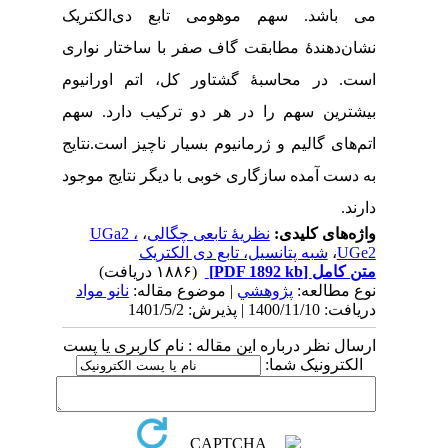
می باشد. سهم موهومی تابع دی‌الکتریک
نشان‌دهندۀ مطابقت گاف صفر با ساختار نواری
است. در محاسبۀ گشتاور کل، اتم‌ اورانیوم
بیشترین سهم را در هر دو ترکیب دارد. سهم
اتم‌های گالیم و ژرمانیوم بسیار ناچیز است.نتایج
به دست آمده سازگاری خوبی با دیگر نتایج موجود
دارند.
واژه‌های کلیدی:
نظریۀ تابعی چگالی
،
UGa2 ،
UGe2
،
شبه پتانسیل، تابع دی الکتریک
متن کامل
[PDF 1892 kb]
(۱۸۸۶ دریافت)
نوع مطالعه:
پژوهشي
| موضوع مقاله:
نانو مواد
دریافت: 1400/11/10 | پذیرش: 1401/5/2
ارسال نظر درباره این مقاله : نام کاربری یا پست
الکترونیک شما: