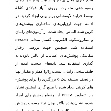
)
C
H
(
)
CH
(
2
2
4
رسوب­‌دهی متفاوت برروی آلیاژ فولادی
4140
توسط فرایند لایه­‌نشانی پرتو یونی ایجاد گردید. در
ادامه جهت ارزیابی
های ساختاری پوشش­‌های
کربن شبه الماس ایجاد شده، از آزمون­‌های رامان
و میکروسکوپ الکترونی گسیل میدانی
(FESEM)
استفاده شد. همچنین جهت بررسی رفتار
مکانیکی پوشش‌­های اعمالی، از آنالیز نانودندانه
گذاری استفاده شد. داده­‌های بدست آمده از
طیف‌­سنجی رامان، نسبت
کمتر و مقدار پهنا
I
/I
D
G
در نصف بیشینه پیک
بزرگتری را برای پوشش‌­
G
های کربنی ایجاد شده با منبع گازی استیلن نشان
داد. تصاویر
از مقطع پوشش­‌های ایجاد
FESEM
شده، نشان­‌دهنده بالاتر بودن نرخ رسوب پوشش
کربنی با منبع گازی استیلن بود.
نتایج حاصل از