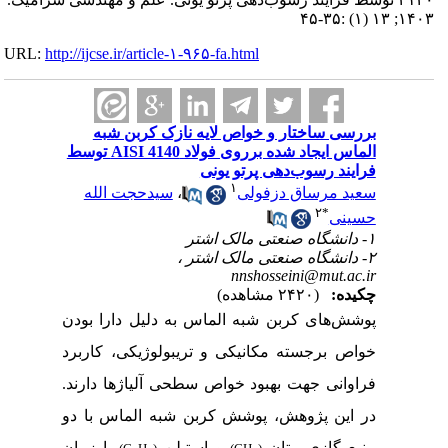
۱۴۰۳; ۱۳ (۱) :۳۵-۴۵
URL:
http://ijcse.ir/article-۱-۹۶۵-fa.html
بررسی ساختار و خواص لایه نازک کربن شبه
الماس ایجاد شده برروی فولاد AISI 4140 توسط
فرایند رسوب‌دهی پرتو یونی
۱
سعید مرساق دزفولی
،
سیدحجت الله
۲
*
حسینی
۱- دانشگاه صنعتی مالک اشتر
۲- دانشگاه صنعتی مالک اشتر ،
nnshosseini@mut.ac.ir
چکیده:
(۲۴۲۰ مشاهده)
پوشش­‌های کربن شبه الماس به دلیل دارا بودن
خواص برجسته مکانیکی و تریبولوژیکی، کاربرد
فراوانی جهت بهبود خواص سطحی آلیاژها دارند.
در این پژوهش، پوشش
کربن شبه الماس با دو
منبع گازی متان
و استیلن
با زمان