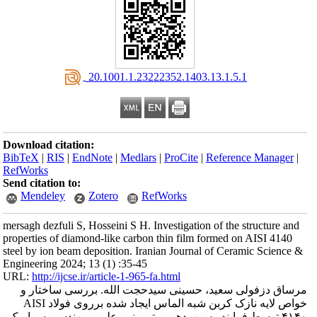
‎ 20.1001.1.23222352.1403.13.1.5.1
Download citation:
BibTeX
|
RIS
|
EndNote
|
Medlars
|
ProCite
|
Reference Manager
|
RefWorks
Send citation to:
Mendeley
Zotero
RefWorks
mersagh dezfuli S, Hosseini S H. Investigation of the structure and
properties of diamond-like carbon thin film formed on AISI 4140
steel by ion beam deposition. Iranian Journal of Ceramic Science &
Engineering 2024; 13 (1) :35-45
URL:
http://ijcse.ir/article-1-965-fa.html
مرساق دزفولی سعید، حسینی سیدحجت الله. بررسی ساختار و
خواص لایه نازک کربن شبه الماس ایجاد شده برروی فولاد AISI
۴۱۴۰ توسط فرایند رسوب‌دهی پرتو یونی. علم و مهندسی سرامیک.