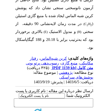
آزمون نانوسختی سنجی نشان داد که پوشش
کربن شبه الماس ایجاد شده با منبع گازی استیلن
(
در مدت زمان لایه­‌نشانی 90 دقیقه،
از
(C
H
2
2
سختی
و مدول الاستیک
بالاتری برخوردار
)
E
(
)
H
(
بود که به­‌ترتیب برابر با 20.18 و 188 گیگاپاسکال
بود.
واژه‌های کلیدی:
کربن شبه‌الماس
،
رفتار
مکانیکی
،
منبع گازی
،
رسوب‌دهی پرتو یونی
متن کامل
[PDF 1159 kb]
(۴۲۵ دریافت)
نوع مطالعه:
پژوهشي
| موضوع مقاله:
پوشش‌های سرامیکی
دریافت: 1403/6/5 | پذیرش: 1403/9/19
ارسال نظر درباره این مقاله : نام کاربری یا پست
الکترونیک شما: