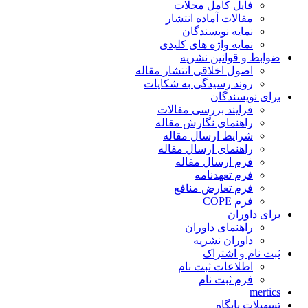
فایل کامل مجلات
مقالات آماده انتشار
نمایه نویسندگان
نمایه واژه های کلیدی
ضوابط و قوانین نشریه
اصول اخلاقی انتشار مقاله
روند رسیدگی به شکایات
برای نویسندگان
فرایند بررسی مقالات
راهنمای نگارش مقاله
شرایط ارسال مقاله
راهنمای ارسال مقاله
فرم ارسال مقاله
فرم تعهدنامه
فرم تعارض منافع
فرم COPE
برای داوران
راهنمای داوران
داوران نشریه
ثبت نام و اشتراک
اطلاعات ثبت نام
فرم ثبت نام
mertics
تسهیلات پایگاه