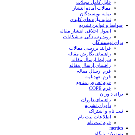
فایل کامل مجلات
مقالات آماده انتشار
نمایه نویسندگان
نمایه واژه های کلیدی
ضوابط و قوانین نشریه
اصول اخلاقی انتشار مقاله
روند رسیدگی به شکایات
برای نویسندگان
فرایند بررسی مقالات
راهنمای نگارش مقاله
شرایط ارسال مقاله
راهنمای ارسال مقاله
فرم ارسال مقاله
فرم تعهدنامه
فرم تعارض منافع
فرم COPE
برای داوران
راهنمای داوران
داوران نشریه
ثبت نام و اشتراک
اطلاعات ثبت نام
فرم ثبت نام
mertics
تسهیلات پایگاه