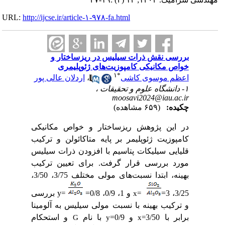
URL:
http://ijcse.ir/article-۱-۹۷۸-fa.html
بررسی نقش ذرات سیلیس در ریزساختار و
خواص مکانیکی کامپوزیت‌های ژئوپلیمری
۱
*
اعظم موسوی کاشی
،
اردلان عالی پور
۱- دانشگاه علوم و تحقیقات ،
moosavi2024@iau.ac.ir
چکیده:
(۶۵۹ مشاهده)
در این پژوهش ریزساختار و خواص مکانیکی
کامپوزیت ژئوپلیمر بر پایه متاکائولن و ترکیب
قلیایی سیلیکات پتاسیم با افزودن ذرات سیلیس
مورد بررسی قرار گرفت. برای تعیین ترکیب
بهینه، ابتدا نسبت‌های مولی مختلف
3/75، 3/50،
3/25، 3=
و 1، 0/9، 0/8=
y بررسی
=
x=
و ترکیب بهینه با نسبت مولی سیلیس به آلومینا
برابر با 3/50
و 0/9=
با نام
و استحکام
G
y
x=