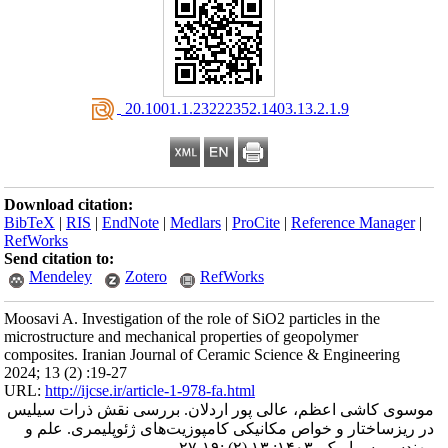
‎ 20.1001.1.23222352.1403.13.2.1.9
Download citation:
BibTeX
|
RIS
|
EndNote
|
Medlars
|
ProCite
|
Reference Manager
|
RefWorks
Send citation to:
Mendeley
Zotero
RefWorks
Moosavi A. Investigation of the role of SiO2 particles in the
microstructure and mechanical properties of geopolymer
composites. Iranian Journal of Ceramic Science & Engineering
2024; 13 (2) :19-27
URL:
http://ijcse.ir/article-1-978-fa.html
موسوی کاشی اعظم، عالی پور اردلان. بررسی نقش ذرات سیلیس
در ریزساختار و خواص مکانیکی کامپوزیت‌های ژئوپلیمری. علم و
مهندسی سرامیک. ۱۴۰۳; ۱۳ (۲) :۱۹-۲۷