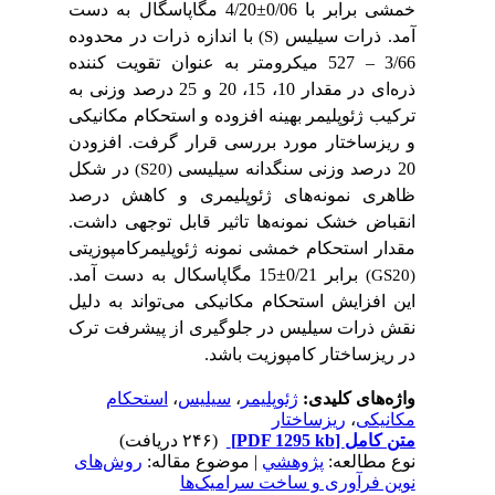
خمشی برابر با 0/06
±
4/20 مگاپاسگال به دست
آمد. ذرات سیلیس
با اندازه ذرات در محدوده
(S)
3/66
–
527 میکرومتر به عنوان تقویت کننده
ذره‌ای در مقدار 10، 15، 20 و 25 درصد وزنی به
ترکیب ژئوپلیمر بهینه افزوده و استحکام مکانیکی
و ریزساختار مورد بررسی قرار گرفت. افزودن
20 درصد وزنی سنگدانه سیلیسی
در شکل
(S20)
ظاهری نمونه‌های ژئوپلیمری و کاهش درصد
انقباض خشک نمونه‌ها تاثیر قابل توجهی داشت.
مقدار استحکام خمشی نمونه ژئوپلیمرکامپوزیتی
برابر 0/21
±
15 مگاپاسکال به دست آمد.
(GS20)
این افزایش استحکام مکانیکی می‌تواند به دلیل
نقش ذرات سیلیس در جلوگیری از پیشرفت ترک
در ریزساختار کامپوزیت باشد.
واژه‌های کلیدی:
ژئوپلیمر
،
سیلیس
،
استحکام
مکانیکی
،
ریزساختار
متن کامل
[PDF 1295 kb]
(۲۴۶ دریافت)
نوع مطالعه:
پژوهشي
| موضوع مقاله:
روش‌های
نوین فرآوری و ساخت سرامیک‌ها