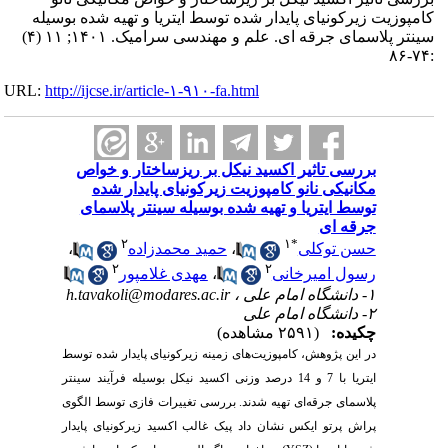
کامپوزیت زیرکونیای پایدار شده توسط ایتریا و تهیه شده بوسیله
سینتر پلاسمای جرقه ای. علم و مهندسی سرامیک. ۱۴۰۱; ۱۱ (۴)
:۷۴-۸۶
URL:
http://ijcse.ir/article-۱-۹۱۰-fa.html
بررسی تاثیر اکسید نیکل بر ریزساختار و خواص
مکانیکی نانو کامپوزیت زیرکونیای پایدار شده
توسط ایتریا و تهیه شده بوسیله سینتر پلاسمای
جرقه ای
۲
۱
*
حسن توکلی
،
حمید محمدزاده
،
۲
۲
رسول امیرخانی
،
مهدی غلامپور
۱- دانشگاه امام علی ،
h.tavakoli@modares.ac.ir
۲- دانشگاه امام علی
چکیده:
(۲۵۹۱ مشاهده)
در این پژوهش، کامپوزیت‌های زمینه زیرکونیای پایدار شده توسط
ایتریا با 7 و 14 درصد وزنی اکسید نیکل بوسیله فرآیند سینتر
پلاسمای جرقه‌ای تهیه شدند. بررسی تغییرات فازی توسط الگوی
پراش پرتو ایکس نشان داد پیک غالب اکسید زیرکونیای پایدار