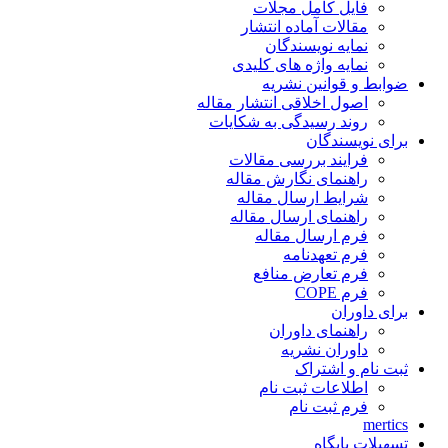
فایل کامل مجلات
مقالات آماده انتشار
نمایه نویسندگان
نمایه واژه های کلیدی
ضوابط و قوانین نشریه
اصول اخلاقی انتشار مقاله
روند رسیدگی به شکایات
برای نویسندگان
فرایند بررسی مقالات
راهنمای نگارش مقاله
شرایط ارسال مقاله
راهنمای ارسال مقاله
فرم ارسال مقاله
فرم تعهدنامه
فرم تعارض منافع
فرم COPE
برای داوران
راهنمای داوران
داوران نشریه
ثبت نام و اشتراک
اطلاعات ثبت نام
فرم ثبت نام
mertics
تسهیلات پایگاه