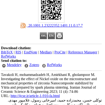
‎ 20.1001.1.23222352.1401.11.0.17.7
Download citation:
BibTeX
|
RIS
|
EndNote
|
Medlars
|
ProCite
|
Reference Manager
|
RefWorks
Send citation to:
Mendeley
Zotero
RefWorks
Tavakoli H, mohammadzadeh H, Amirkhani R, gholampoor M.
Investigating the effect of Nickel oxide on the microstructure and
mechanical properties of zirconia Nanocomposite stabilized by
Yttria and prepared by spark plasma sintering. Iranian Journal of
Ceramic Science & Engineering 2023; 11 (4) :74-86
URL:
http://ijcse.ir/article-1-910-fa.html
توکلی حسن، محمدزاده حمید، امیرخانی رسول، غلامپور مهدی.
بررسی تاثیر اکسید نیکل بر ریزساختار و خواص مکانیکی نانو