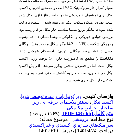
شده با ایتریا (
YSZ
)، ساختار تتراگونال به همراه پیک‌هایی با شدت
بسیار کم از فاز مونوکلینیک
YSZ
است و همچنین افزودن اکسید
نیکل برای نمونه‌های کامپوزیتی منجر به ایجاد فاز فلزی نیکل شده
است. تصاویر میکروسکوپ الکترونی تهیه شده از سطح پرداخت
شده نمونه‌ها بیانگر توزیع نسبتا مناسب فاز نیکل در فاز زمینه بود.
بررسی خواص فیزیکی و مکانیکی نمونه‌ها نشان داد که بیشینه
چقرمگی شکست (0/19 ± 14/21 مگاپاسکال مجذور متر)
، چگالی
نسبی (99/81 درصد چگالی تئوری)، استحکام خمشی (665
مگاپاسکال) متلعق به کامپوزیت حاوی 14 درصد وزنی اکسید
نیکل است. اما در خصوص سختی ویکرز نمونه‌ها، افزایش اکسید
نیکل در کامپوزیت‌ها، منجر به کاهش سختی نمونه به واسطه
تشکیل فاز نیکل فلزی شده است.
واژه‌های کلیدی:
زیرکونیا پایدار شده توسط ایتریا
،
اکسید نیکل
،
سینتر پلاسمای جرقه ای
،
ریز
ساختار
،
خواص مکانیکی
متن کامل
[PDF 1437 kb]
(۱۱۶۹ دریافت)
نوع مطالعه:
پژوهشي
| موضوع مقاله:
سراميک‌هاي سازه‌اي اكسيدي و غيراكسيدي
دریافت: 1401/4/24 | پذیرش: 1401/9/19