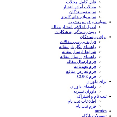
فایل کامل مجلات
مقالات آماده انتشار
نمایه نویسندگان
نمایه واژه های کلیدی
ضوابط و قوانین نشریه
اصول اخلاقی انتشار مقاله
روند رسیدگی به شکایات
برای نویسندگان
فرایند بررسی مقالات
راهنمای نگارش مقاله
شرایط ارسال مقاله
راهنمای ارسال مقاله
فرم ارسال مقاله
فرم تعهدنامه
فرم تعارض منافع
فرم COPE
برای داوران
راهنمای داوران
داوران نشریه
ثبت نام و اشتراک
اطلاعات ثبت نام
فرم ثبت نام
mertics
تسهیلات پایگاه