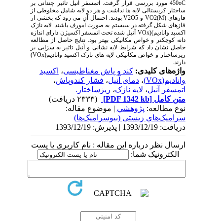
450oC مورد بررسی قرار گرفت. اتمسفر آنیل تاثیر چندانی بر
ساختار کریستالی لایه ها نداشت و هر دو لایه شامل مخلوطی از
فازهای VO2(M) و V2O5 بودند. احتمال آن می رود که بخشی از
فازهای شکل گرفته در سیستم به صورت آمورف باشند. لایه نازک
اکسید وانادیم)(VOx آنیل شده تحت اتمسفر اکسیژن دارای اندازه
دانه کوچکتر و خواص مکانیکی بهتر بود. نتایج حاصل از مطالعه
حاصل نشان داد که شرایط لایه نشانی و آنیل تاثیر به سزایی بر
ریزساختار و خواص مکانیکی لایه های نازک اکسید وانادیم(VOx)
دارند.
واژه‌های کلیدی:
کند و پاش مغناطیسی
،
اکسید
وانادیم(VOx)
،
دمای آنیل
،
فشار کندوپاش
،
اتمسفر آنیل
،
لایه نازک
،
ریزساختار.
متن کامل
[PDF 1342 kb]
(۲۳۳۳ دریافت)
نوع مطالعه:
پژوهشي
| موضوع مقاله:
سراميک‌هاي زیستی (بیوسرامیک‌ها)
دریافت: 1393/12/19 | پذیرش: 1393/12/19
ارسال نظر درباره این مقاله : نام کاربری یا پست
الکترونیک شما: