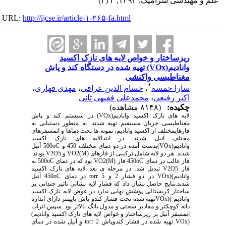
علم و مهندسی سرامیک. ۱۳۹۳; ۳ (۳)
URL:
http://ijcse.ir/article-۱-۲۶۵-fa.html
ریزساختار و خواص لایه های نازک اکسید
وانادیم(VOx) تهیه شده در دستگاه کند و پاش
مغناطیسی واکنشی
*
سارا خمسه
،
حسام الدین عراقی
،
مهدی قهاری
،
اکبر رفیعی
،
محمدعلی فقیهی ثانی
چکیده:
(۸۱۴۸ مشاهده)
لایه های نازک اکسید وانادیم(VOx) در سیستم کند و پاش
مغناطیسی جریان مستقیم تهیه شدند. به منظور دستیابی به
فازهایمختلف از اکسید وانادیم، نمونه ها تحت دماها و اتمسفرهای
مختلف آنیل شدند. در ابتدالایه های نازک اکسید
وانادیم(VOx)بدست آمده در دو دمای مختلف 450 و 500oC آنیل
شدند. هر دو لایه شامل ترکیبی از فازهای VO2(M) و V2O5 بودند.
فاز غالب در دمای 450oC فاز VO2(M) بود که در دمای 500oC به
فاز V2O5 تبدیل شد. در مرحله ی بعد لایه های نازک اکسید
وانادیم)(VOx در دو فشار 2 و 5 torr در دمای 450oC آنیل
شدند.نتایج حاصل نشان داد که فشار لایه نشانی تاثیر چندانی بر
ساختار کریستالی پوشش نهایی ندارد در عوض لایه نازک اکسید
وانادیم )(VOxتهیه شده تحت فشار کندو پاش پایینتر دارای اندازه
دانه کوچکتر و مقادیر سختی و مدول یانگ بالاتر بود. سپس اثرات
اتمسفر آنیل بر ریزساختار و خواص لایه های نازک اکسید وانادیم)
(VOx تهیه شده در فشار کندوپاش 2 torr و آنیل شده در دمای