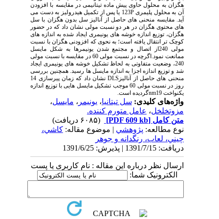
هگزان به محلول حاوی پیش ماده تیتانیمی در مقایسه با افزودن
آن به محلول پلیمری P‏123 یا پس از تکمیل هیدرولیز به دست می
آید. مقایسه منحنی های حاصل از آنالیز سل بدون هگزان با سل
های محتوی هگزان در هر دو نسبت مولی نشان داد که در حضور
هگزان، توزیع اندازه خوشه های یونیمری ایجاد شده به اندازه های
کوچک تر انتقال یافته است؛ به نحوی که افزودنی هگزان با نسبت
مولی 240از اتصال و مجتمع شدن یونیمرها به شکل مایسل
ممانعت نمود.اگرچه در نسبت مولی 60 در مقایسه با نسبت مولی
240، وضعیت متفاوتی به لحاظ تشکیل خوشه های یونیمری ایجاد
شد و توزیع اندازه اجزا به اندازه مایسل ها رسید. همچنین بررسی
منحنی های حاصل از آنالیزDLS نشان داد که زمان پیرسازی 14
روز در نسبت مولی 60 موجب تشکیل مایسل هایی با توزیع اندازه
یکنواخت nm19گردیده است.
واژه‌های کلیدی:
سل تیتانیا
،
یونیمر
،
مایسل
،
مزوتخلخل
،
عامل متورم کننده.
متن کامل
[PDF 609 kb]
(۶۰۸۵ دریافت)
نوع مطالعه:
پژوهشي
| موضوع مقاله:
كاشي،
چيني، لعاب، رنگدانه و جوهر
دریافت: 1391/7/15 | پذیرش: 1391/6/25
ارسال نظر درباره این مقاله : نام کاربری یا پست
الکترونیک شما: