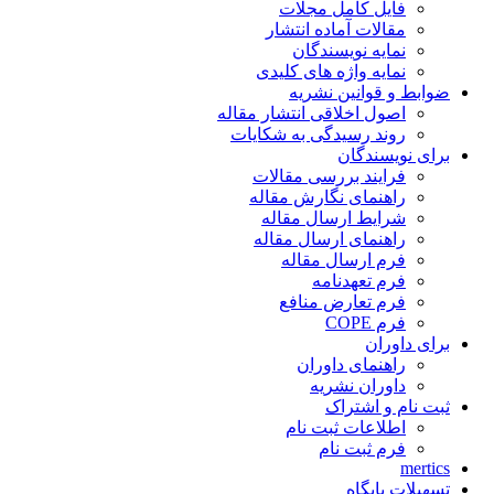
فایل کامل مجلات
مقالات آماده انتشار
نمایه نویسندگان
نمایه واژه های کلیدی
ضوابط و قوانین نشریه
اصول اخلاقی انتشار مقاله
روند رسیدگی به شکایات
برای نویسندگان
فرایند بررسی مقالات
راهنمای نگارش مقاله
شرایط ارسال مقاله
راهنمای ارسال مقاله
فرم ارسال مقاله
فرم تعهدنامه
فرم تعارض منافع
فرم COPE
برای داوران
راهنمای داوران
داوران نشریه
ثبت نام و اشتراک
اطلاعات ثبت نام
فرم ثبت نام
mertics
تسهیلات پایگاه