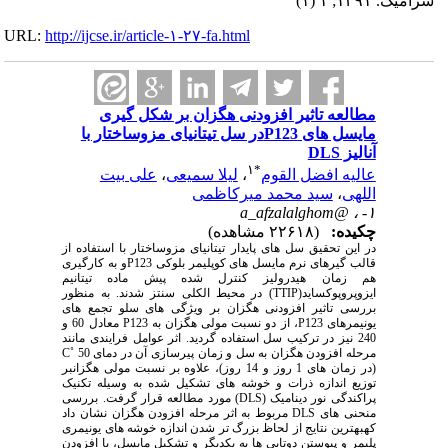
سرامیک. ۱۳۹۱; ۱ (۱)
URL:
http://ijcse.ir/article-۱-۲۷-fa.html
مطالعه تاثیر افزودنی هگزان بر شکل گیری
مایسل های P123در سل تیتانیای مزوساختار با
آنالیز DLS
۱
*
عالیه افضل القوم
،
لیلا سمیعی
،
علی بیت
اللهی
،
سید محمد میرکاظمی
a_afzalalghom@
۱- ،
چکیده:
(۲۲۶۱۸ مشاهده)
در این تحقیق سل های پایدار تیتانیای مزوساختار با استفاده از
قالب گیرهای نرم مایسل های کوپلیمر بلوکی P123و به کارگیری
هم زمان هیدرولیز کنترل شده پیش ماده تیتانیم
ایزوپروپوکساید(TTIP) در محیط الکلی سنتز شدند. به منظور
بررسی تاثیر افزودنی هگزان بر ویژگی های سلو تجمع های
یونیمرهای P123، از دو نسبت مولی هگزان به P123 معادل 60 و
240 نیز در ترکیب سل استفاده گردید. اثر عوامل فرایندی مانند
مرحله افزودن هگزان به سل و زمان پیرسازی آن در دمای 50 ˚C
(در زمان های 1 روز و 14 روز)، علاوه بر نسبت مولی هگزانبر
توزیع اندازه ذرات و خوشه های تشکیل شده به وسیله تکنیک
پراکندگی نور دینامیک (DLS) مورد مطالعه قرار گرفت. بررسی
منحنی های DLS مربوط به اثر مرحله افزودن هگزان نشان داد
کهبهترین نتایج از لحاظ بزرگ تر شدن اندازه خوشه های یونیمری
پلیمر و پیوستن دوتایی ها به یکدیگر و تشکیل مایسل، با افزودن