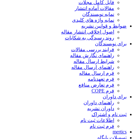
فایل کامل مجلات
مقالات آماده انتشار
نمایه نویسندگان
نمایه واژه های کلیدی
ضوابط و قوانین نشریه
اصول اخلاقی انتشار مقاله
روند رسیدگی به شکایات
برای نویسندگان
فرایند بررسی مقالات
راهنمای نگارش مقاله
شرایط ارسال مقاله
راهنمای ارسال مقاله
فرم ارسال مقاله
فرم تعهدنامه
فرم تعارض منافع
فرم COPE
برای داوران
راهنمای داوران
داوران نشریه
ثبت نام و اشتراک
اطلاعات ثبت نام
فرم ثبت نام
mertics
تسهیلات پایگاه