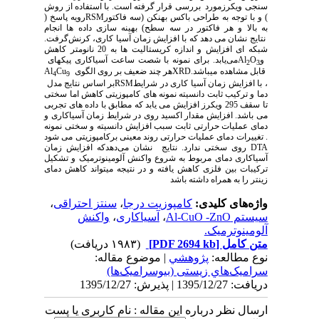
سنجی ویکرزمورد بررسی قرار گرفته است. با استفاده از روش
) و با توجه به طراحی باکس بهنکن (سه فاکتور
RSM
رویه پاسخ (
به بالا و هر فاکتور در سه سطح) بهینه سازی داده ها انجام
نتایج نشان می دهد که با افزایش زمان آسیا کاری، کرنش
گرفت.
شبکه ای افزایش و اندازه کریستالیت ها به 20 نانومتر کاهش
و
O
Al
می‌یابد. برای نمونه با شصت ساعت آسیاکاری پیک­های
2
3
قابل مشاهده می­باشد.
XRD
هر چند ضعیف بر روی الگوی
Cu
Al
4
9
، با افزایش زمان آسیا کاری در شرایط
RSM
بر اساس نتایج مدل
دما و ترکیب ثابت دانسیته نمونه های کامپوزیتی کاهش اما سختی
تا سقف 295 ویکرز افزایش می یابد که مطابق با داده های تجربی
می باشد. افزایش مقدار اکسید روی در شرایط زمان آسیاکاری و
دمای عملیات حرارتی ثابت سبب افزایش دانسیته و سختی نمونه
. تغییرات دمای عملیات حرارتی روند معینی بر
کامپوزیتی می شود
DTA
روی سختی ندارد. نتایج
نشان می‌دهدکه افزایش زمان
آسیاکاری دمای مربوط به شروع
واکنش آلومینوترمیک و تشکیل
ترکیبات بین فلزی کاهش یافته و در نتیجه می­تواند کاهش دمای
زینتر را به همراه داشته باشد
واژه‌های کلیدی:
کامپوزیت درجا
،
سنتز احتراقی
،
سیستم Al-CuO -ZnO
،
آسیاکاری
،
واکنش
آلومینوترمیک.
متن کامل
[PDF 2694 kb]
(۱۹۸۳ دریافت)
نوع مطالعه:
پژوهشي
| موضوع مقاله:
سراميک‌هاي زیستی (بیوسرامیک‌ها)
دریافت: 1395/12/27 | پذیرش: 1395/12/27
ارسال نظر درباره این مقاله : نام کاربری یا پست