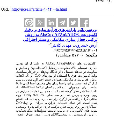
(۳) :۸۳-۹۷
URL:
http://ijcse.ir/article-۱-۴۴۰-fa.html
بررسی تاثیر پارامترهای فرآیند تولید بر رفتار
کامپوزیت -AlxCuy Al(Zn)/Al2O3 به روش
ترکیبی فعال سازی مکانیکی و سنتز احتراقی
۱
*
آرش خسروی
،
مهدی کلانتر
mkalantar@yazd.ac.ir
۱- ،
چکیده:
(۵۷۷۰ مشاهده)
کامپوزیت های
-Al
O
Al(Zn)/Al
Cu
به علت
ارزان
بودن،
x
y
2
3
پایداری
شیمیایی
بالا،
مقاومت
در
مقابل
اکسیداسیون
و سایش
و
مقاومت در دماهای نسبتا بالا
از جایگاه ویژه­ای برخوردار می­باشند
.
تولید کامپوزیت فوق با استفاده از پودرهای ZnO ,Al
CuO
و
به
روش فعال سازی مکانیکی همراه با
سنتز احتراقی مورد بررسی
قرار گرفته است. در این راستا زمان های مختلف آسیا کاری تا 60
ساعت برای نمونه­های Al -10-20%wt.ZnO
با مقادیر یکسان از
6%wt.CuO
در نظر گرفته شده است
. همچنین عملیات حرارتی بر
روی پودرهای پرس
شده در سه دمای 650، 920 و1150 درجه
سانتی گراد در اتمسفر آرگون برای مدت زمان یک ساعت انجام
شده است. اثر دمای عملیات حرارتی، میزان ZnO
و زمان
آسیاکاری بر روی ریزساختار، ترکیب فازی، تراکم پذیری وسختی
نمونه های کامپوزیتی به ترتیب توسط مشاهدات میکروسکوپ
، روش ارشمیدس و سختی
X
الکترونی، آزمون تفرق اشعه