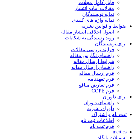
فایل کامل مجلات
مقالات آماده انتشار
نمایه نویسندگان
نمایه واژه های کلیدی
ضوابط و قوانین نشریه
اصول اخلاقی انتشار مقاله
روند رسیدگی به شکایات
برای نویسندگان
فرایند بررسی مقالات
راهنمای نگارش مقاله
شرایط ارسال مقاله
راهنمای ارسال مقاله
فرم ارسال مقاله
فرم تعهدنامه
فرم تعارض منافع
فرم COPE
برای داوران
راهنمای داوران
داوران نشریه
ثبت نام و اشتراک
اطلاعات ثبت نام
فرم ثبت نام
mertics
تسهیلات پایگاه