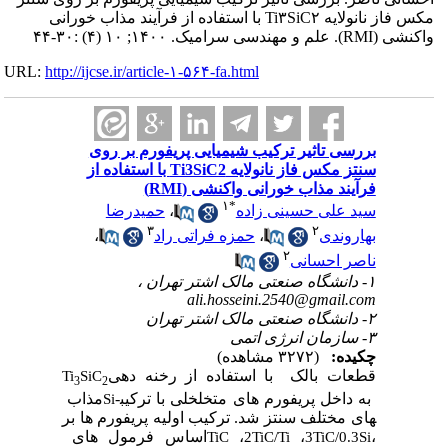
مکس فاز نانولایه Ti۳SiC۲ با استفاده از فرآیند مذاب خورانی
واکنشی (RMI). علم و مهندسی سرامیک. ۱۴۰۰; ۱۰ (۴) :۳۰-۴۴
URL:
http://ijcse.ir/article-۱-۵۶۴-fa.html
بررسی تاثیر ترکیب شیمیایی پریفورم بر روی
سنتز مکس فاز نانولایه Ti3SiC2 با استفاده از
فرآیند مذاب خورانی واکنشی (RMI)
۱
*
سید علی حسینی زاده
،
حمیدرضا
۳
۲
بهاروندی
،
حمزه فراتی راد
،
۲
ناصر احسانی
۱- دانشگاه صنعتی مالک اشتر تهران ،
ali.hosseini.2540@gmail.com
۲- دانشگاه صنعتی مالک اشتر تهران
۳- سازمان انرژی اتمی
چکیده:
(۳۲۷۲ مشاهده)
قطعات بالک
با استفاده از رخنه­ دهی
Ti
SiC
3
2
به داخل پریفورم ­های متخلخلی با ترکیب­
مذاب
Si
های مختلف سنتز شد. ترکیب اولیه پریفورم­ ها بر
،
،
،
اساس فرمول­ های
TiC
2TiC/Ti
3TiC/0.3Si