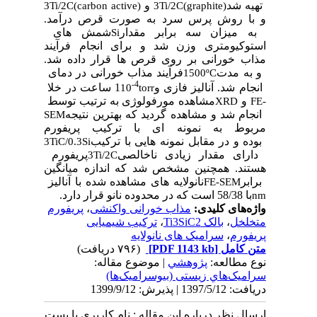
تهیه شد
و
3Ti/2C(carbon active)
3Ti/2C(graphite)
و با روش پرس سرد به صورت قرص درآمد.
به میزان سه برابر مقدار
شمش­ های
Si
استوکیومتری وزن شد و برای انجام فرآیند
مذاب­ خورانی بر روی قرص­ ها قرار داده شد.
و به مدت
فرآیند مذاب­ خورانی در دمای
1500
º
C
-4
انجام شد. آنالیز فازی و
1 ساعت در خلا
10
torr
و
مشاهده مورفولوژی به ترتیب توسط
XRD
FE-
انجام شد و مشاهده گردید که بهترین نتیجه
SEM
مربوط به نمونه­ ای با ترکیب پریفورم
بوده و در مقابل نمونه­ هایی با ترکیب
3TiC/0.3Si
دارای مقدار زیادی ناخالصی
پریفورم
3Ti/2C
هستند. همچنین مشخص شد که اندازه میانگین
برابر
نانولایه­ های مشاهده شده با آنالیز
FE-SEM
با
58/38 است که در محدوده نانو قرار دارد.
nm
واژه‌های کلیدی:
مذاب خورانی واکنشی
،
پریفورم
متخلخل
،
بالک Ti3SiC2
،
ترکیب شیمیایی
پریفورم
،
سرامیک های نانولایه
متن کامل
[PDF 1143 kb]
(۷۹۶ دریافت)
نوع مطالعه:
پژوهشي
| موضوع مقاله:
سراميک‌هاي زیستی (بیوسرامیک‌ها)
دریافت: 1397/5/12 | پذیرش: 1399/9/12
ارسال نظر درباره این مقاله : نام کاربری یا پست