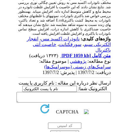
مختلف نانوذرات اکسید مس به روش تعیین چگالی نوری بررسی
شد. نتایج نشان دادند که این خاصیت با افزایش غلظت نانوذره در
محیط مایع و کاهش متوسط اندازه دانه، افزایش می­یابد. به­منظور
بررسی خواص ضد باکتری نانوذرات، نمونه­های با غلظت­های مختلف
نانوذرات به محیط کشت باکتری
E.coli
اضافه شد و تعداد باکتری­
های زنده نسبت به نمونه شاهد مقایسه شد. نتایج نشان می­دهند که
خاصیت ضدباکتری با کاهش اندازه ذرات، افزایش سطح تماس
نانوذرات با باکتری و افزایش غلظت افزایش یافته است.
واژه‌های کلیدی:
نانوذرات اکسید مس
،
انفجار
الکتریکی سیم
،
سورفکتانت
،
خاصیت آنتی
باکتریال
متن کامل
[PDF 1059 kb]
(۱۳۲۳ دریافت)
نوع مطالعه:
پژوهشي
| موضوع مقاله:
سراميک‌هاي زیستی (بیوسرامیک‌ها)
دریافت: 1397/7/2 | پذیرش: 1397/7/2
ارسال نظر درباره این مقاله : نام کاربری یا پست
الکترونیک شما: