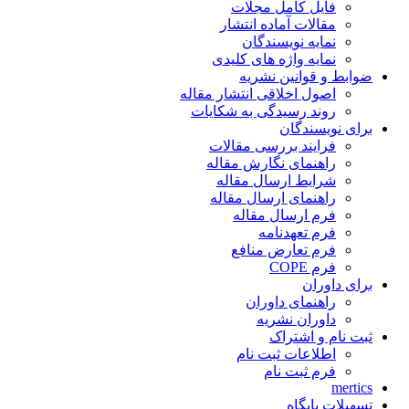
فایل کامل مجلات
مقالات آماده انتشار
نمایه نویسندگان
نمایه واژه های کلیدی
ضوابط و قوانین نشریه
اصول اخلاقی انتشار مقاله
روند رسیدگی به شکایات
برای نویسندگان
فرایند بررسی مقالات
راهنمای نگارش مقاله
شرایط ارسال مقاله
راهنمای ارسال مقاله
فرم ارسال مقاله
فرم تعهدنامه
فرم تعارض منافع
فرم COPE
برای داوران
راهنمای داوران
داوران نشریه
ثبت نام و اشتراک
اطلاعات ثبت نام
فرم ثبت نام
mertics
تسهیلات پایگاه