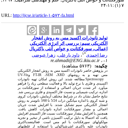
۷ (۱) :۱۱-۲۴
URL:
http://ijcse.ir/article-۱-۵۷۲-fa.html
تولید نانوذرات اکسید مس به روش انفجار
الکتریکی سیم: بررسی اثر انرژی الکتریکی
اعمالی، سورفکتانت و خواص آنتی باکتریال
۱
*
رضا احمدی
،
داود یارعلی
،
زهرا عیوضی
re.ahmadi@ENG.ikiu.ac.ir
۱- ،
چکیده:
(۵۷۶۳ مشاهده)
در پژوهش حاضر نانوذرات اکسید مس به روش انفجار الکتریکی
مس تهیه و به روش­های
XRD
،
SEM
،
FT-IR
و
UV-Vis
Spectroscopy
مطالعه شدند. این روش امکان تهیه نانوذرات
اکسیدی و فلزی با نرخ تولید بالا و فعالیت سطحی زیاد را فراهم
می­آورد. اثر شدت جریان اعمالی و استفاده از سورفکتانت بر
اندازه، ترکیب شیمیایی و نسبت فاز اکسیدی و فلزی بررسی شد.
نتایج حاصل نشان داد در شرایط مختلف آزمایش، نانوذرات کروی
و شبه کروی با اندازه میانگین ذرات 5/24 تا 3/60 نانومتر به روش
انفجار الکتریکی سیم تشکیل شدند. با افزایش شدت جریان
اعمالی و مقدار سورفکتانت اندازه نانوذرات کاهش یافت.
همچنین با افزایش مقدار سورفکتانت نسبت فاز اکسیدی افزایش
یافت که احتمالا به دلیل ترکیب اکسیژن ناشی از تبخیر و تجزیه
مولکول­های سورفکتانت با اتم مس است. فعالیتضدباکتری
نانوذرات علیه باکتری اشرشیاکولی با استفاده از غلظت­های