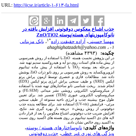
URL:
http://ijcse.ir/article-۱-۶۱۳-fa.html
جذب اشباع معکوس دوفوتونی افزایش یافته در
نانوکامپوزیتهای هسته/پوسته ZnO/TiO2
۱
*
مهسا حسینی
،
آزاده حقیقت زاده
،
بابک مزینانی
ahaghighatzadeh@yahoo.com
۱- ،
چکیده:
(۴۳۹۳ مشاهده)
در این پژوهش نخست هسته
ZnO
با استفاده از روش همرسوبی
از پیش ماده های استات روی دو آبه و هیدروکسید سدیم تهیه شد.
در مرحله بعد پوسته
TiO
با استفاده از پیش ماده تیتانیوم
2
ایزوپروپکساید به روش همرسوبی بر روی نانو ذرات
ZnO
پوشش
داده شد. مطالعات فازی و عنصری توسط آزمون پراش پرتو
ایکس (
XRD
) و طیف سنجی پراش انرژی پرتو ایکس (
EDX
)
انجام شدند. ریخت شناسی نانو ساختارهای تهیه شده با استفاده
از میکروسکوپ الکترونی روبشی نشر میدانی (
FE-SEM
) و
میکروسکوپ الکترونی عبوری (
TEM
) تفسیر شد. برای تعیین
طول موج بیشینه جذب و انرژی ناحیه ممنوعه از طیف سنجی
مرئی– فرابنفش (
UV-vis
) استفاده شد. برای مطالعه پدیده جذب
دوفوتونی از روش روبش-
z
دریچه باز بهره گیری شد. نتایج،
افزایش ضریب جذب دوفوتونی اشباع معکوس را بعد از قرار دادن
لایه های دی اکسید تیتانیوم بر روی هسته های اکسید روی نسبت
به اکسید روی خالص نشان دادند.
واژه‌های کلیدی:
نانوساختارهای هسته / پوسته
،
ویژگی های نوری غیر خطی
،
جذب دوفوتونی