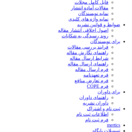
فایل کامل مجلات
مقالات آماده انتشار
نمایه نویسندگان
نمایه واژه های کلیدی
ضوابط و قوانین نشریه
اصول اخلاقی انتشار مقاله
روند رسیدگی به شکایات
برای نویسندگان
فرایند بررسی مقالات
راهنمای نگارش مقاله
شرایط ارسال مقاله
راهنمای ارسال مقاله
فرم ارسال مقاله
فرم تعهدنامه
فرم تعارض منافع
فرم COPE
برای داوران
راهنمای داوران
داوران نشریه
ثبت نام و اشتراک
اطلاعات ثبت نام
فرم ثبت نام
mertics
تسهیلات پایگاه