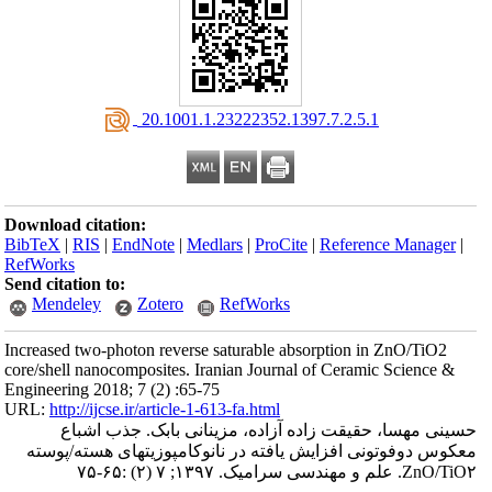
‎ 20.1001.1.23222352.1397.7.2.5.1
Download citation:
BibTeX
|
RIS
|
EndNote
|
Medlars
|
ProCite
|
Reference Manager
|
RefWorks
Send citation to:
Mendeley
Zotero
RefWorks
Increased two-photon reverse saturable absorption in ZnO/TiO2
core/shell nanocomposites. Iranian Journal of Ceramic Science &
Engineering 2018; 7 (2) :65-75
URL:
http://ijcse.ir/article-1-613-fa.html
حسینی مهسا، حقیقت زاده آزاده، مزینانی بابک. جذب اشباع
معکوس دوفوتونی افزایش یافته در نانوکامپوزیتهای هسته/پوسته
ZnO/TiO۲. علم و مهندسی سرامیک. ۱۳۹۷; ۷ (۲) :۶۵-۷۵