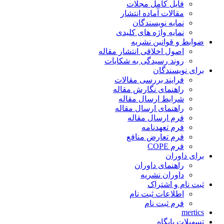
فایل کامل مجلات
مقالات آماده انتشار
نمایه نویسندگان
نمایه واژه های کلیدی
ضوابط و قوانین نشریه
اصول اخلاقی انتشار مقاله
روند رسیدگی به شکایات
برای نویسندگان
فرایند بررسی مقالات
راهنمای نگارش مقاله
شرایط ارسال مقاله
راهنمای ارسال مقاله
فرم ارسال مقاله
فرم تعهدنامه
فرم تعارض منافع
فرم COPE
برای داوران
راهنمای داوران
داوران نشریه
ثبت نام و اشتراک
اطلاعات ثبت نام
فرم ثبت نام
mertics
تسهیلات پایگاه