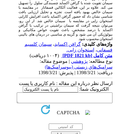
سیمان تقویت شده با گرافن اکساید چسبندگی سلول را تسهیل
می کند. علاوه بر این، فعالیت آلکالین فسفاتاز در مقایسه با
سیمان خالص بهبود یافته است. تجزیه و تحلیل ارزیابی بافت
شناسی نشان داد که حضور گرافن اکساید باعث افزایش کارایی
استخوان زایی در مقایسه با سیمان خالص شد
.
از این رو،
می‌توان نتیجه گرفت که سیمان براشیتی در ترکیب با گرافن
اکساید با درصد مشخص، باعث تقویت خواص مکانیکی و
بیولوژیکی آن می شود و گزینه ی مناسبی در درمان های بالینی
استخوان محسوب شود
.
واژه‌های کلیدی:
گرافن اکساید
،
سیمان کلسیم
فسفاتی
،
استخوان زایی.
متن کامل
[PDF 1821 kb]
(۱۰۰۴ دریافت)
نوع مطالعه:
پژوهشي
| موضوع مقاله:
سراميک‌هاي زیستی (بیوسرامیک‌ها)
دریافت: 1398/3/21 | پذیرش: 1398/3/21
ارسال نظر درباره این مقاله : نام کاربری یا پست
الکترونیک شما: