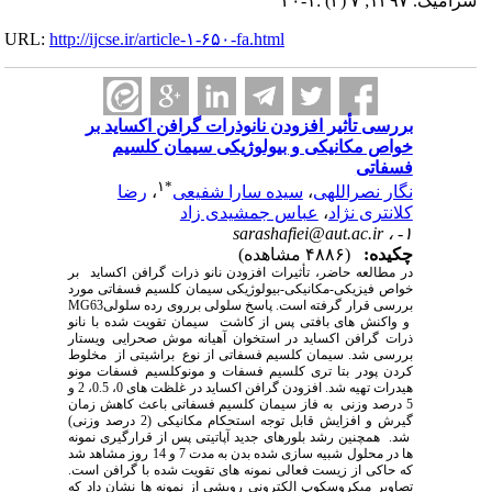
سرامیک. ۱۳۹۷; ۷ (۴) :۱-۲۰
URL:
http://ijcse.ir/article-۱-۶۵۰-fa.html
بررسی تأثیر افزودن نانوذرات گرافن اکساید بر
خواص مکانیکی و بیولوژیکی سیمان کلسیم
فسفاتی
۱
*
نگار نصراللهی
،
سیده سارا شفیعی
،
رضا
کلانتری نژاد
،
عباس جمشیدی زاد
sarashafiei@aut.ac.ir
۱- ،
چکیده:
(۴۸۸۶ مشاهده)
در مطالعه حاضر، تأثیرات افزودن نانو ذرات گرافن اکساید بر
خواص فیزیکی-مکانیکی-بیولوژیکی سیمان کلسیم فسفاتی مورد
بررسی قرار گرفته است. پاسخ سلولی برروی رده سلولی
MG63
و واکنش های بافتی پس از کاشت سیمان تقویت شده با نانو
ذرات گرافن اکساید در استخوان آهیانه موش صحرایی ویستار
بررسی شد
.
سیمان کلسیم فسفاتی از نوع براشیتی از مخلوط
کردن پودر بتا تری کلسیم فسفات و مونوکلسیم فسفات مونو
هیدرات تهیه شد. افزودن گرافن اکساید در غلظت های 0، 0.5، 2 و
5 درصد وزنی به فاز سیمان کلسیم فسفاتی باعث کاهش زمان
گیرش و افزایش قابل توجه استحکام مکانیکی (2 درصد وزنی)
شد. همچنین رشد بلورهای جدید آپاتیتی پس از قرارگیری نمونه
ها در محلول شبیه سازی شده بدن به مدت 7 و 14 روز مشاهد شد
که حاکی از زیست فعالی نمونه های تقویت شده با گرافن است.
تصاویر میکروسکوپ الکترونی روبشی از نمونه ها نشان داد که