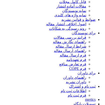
فایل کامل مجلات
مقالات آماده انتشار
نمایه نویسندگان
نمایه واژه های کلیدی
ضوابط و قوانین نشریه
اصول اخلاقی انتشار مقاله
روند رسیدگی به شکایات
برای نویسندگان
فرایند بررسی مقالات
راهنمای نگارش مقاله
شرایط ارسال مقاله
راهنمای ارسال مقاله
فرم ارسال مقاله
فرم تعهدنامه
فرم تعارض منافع
فرم COPE
برای داوران
راهنمای داوران
داوران نشریه
ثبت نام و اشتراک
اطلاعات ثبت نام
فرم ثبت نام
mertics
تسهیلات پایگاه