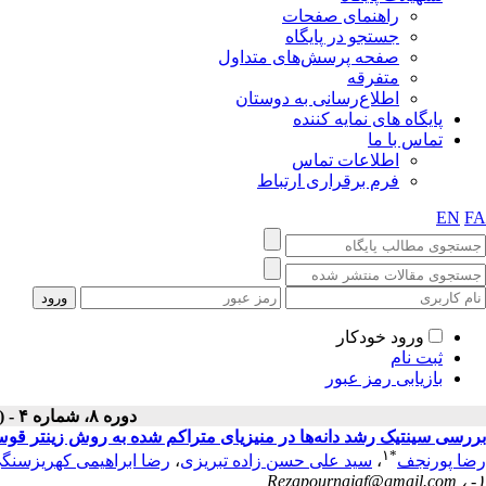
راهنمای صفحات
جستجو در پایگاه
صفحه پرسش‌های متداول
متفرقه
اطلاع‌رسانی به دوستان
پایگاه های نمایه کننده
تماس با ما
اطلاعات تماس
فرم برقراری ارتباط
EN
FA
ورود خودکار
ثبت نام
بازیابی رمز عبور
دوره ۸، شماره ۴ - ( زمستان ۱۳۹۸ )
بررسی سینتیک رشد دانه‌ها در منیزیای متراکم شده به روش زینتر قوس
۱
*
رضا پورنجف
،
سید علی حسن زاده تبریزی
،
رضا ابراهیمی کهریزسنگ
Rezapournajaf@gmail.com
۱- ،