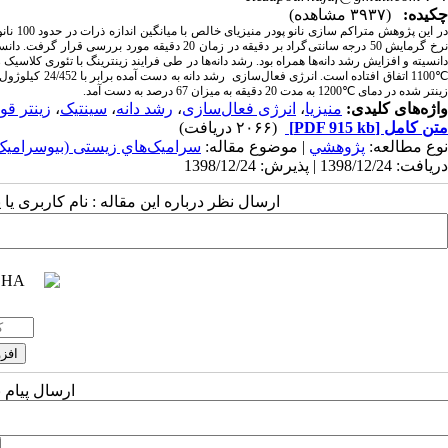
چکیده:
(۳۹۳۷ مشاهده)
رخ گرمایش 50 درجه سانتی
گراد بر دقیقه در زمان 20 دقیقه مورد بررسی قرار گرفت. دانسیته
انسیته و افزایش رشد دانه‌ها همراه بود. رشد دانه
ها در طی فرایند زینترینگ با تئوری کلاسیک 
1100 اتفاق افتاده است.
انرژی فعال‌سازی
زینتر شده در دما
ی ℃1200
به مدت 20 دقیقه به میزان 67 درصد به دست آمد.
واژه‌های کلیدی:
منیزیا
،
انرژی فعال‌سازی
،
رشد دانه
،
سینتیک
،
زینتر قو
متن کامل
[PDF 915 kb]
(۲۰۶۶ دریافت)
نوع مطالعه:
پژوهشي
| موضوع مقاله:
سراميک‌هاي زیستی (بیوسرامیک‌
دریافت: 1398/12/24 | پذیرش: 1398/12/24
ارسال نظر درباره این مقاله : نام کاربری ی
ارسال پیام 