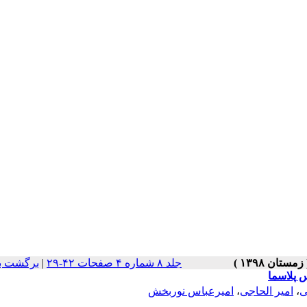
جلد ۸ شماره ۴ صفحات ۴۲-۲۹
|
برگشت ب
 پلاسما
ی
،
امیر الحاجی
،
امیرعباس نوربخش