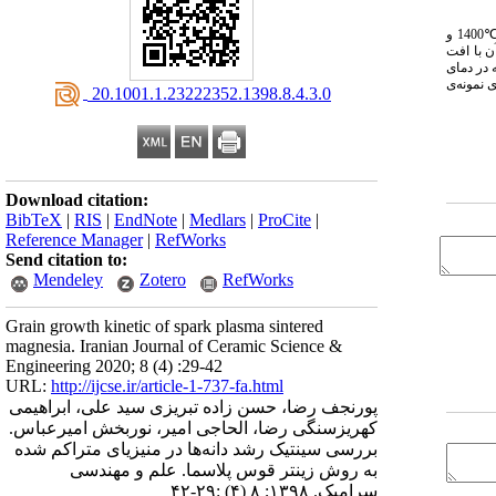
در این پژوهش متراکم سازی نانو پودر منیزیای خالص با میانگین اندازه ذرات در حدود 100 نانومتر توسط زینتر قوس پلاسما با فشار اعمالی 80 مگاپاسکال و محدوده‌ی دمایی ℃1000 تا ℃1400 و
بعد از آن با افت
 در دمای
 امواج مادون قرمز در طول موج 6/5 میکرومتر برای نمونه‌ی
‎ 20.1001.1.23222352.1398.8.4.3.0
Download citation:
BibTeX
|
RIS
|
EndNote
|
Medlars
|
ProCite
|
Reference Manager
|
RefWorks
Send citation to:
Mendeley
Zotero
RefWorks
Grain growth kinetic of spark plasma sintered
magnesia. Iranian Journal of Ceramic Science &
Engineering 2020; 8 (4) :29-42
URL:
http://ijcse.ir/article-1-737-fa.html
پورنجف رضا، حسن زاده تبریزی سید علی، ابراهیمی
کهریزسنگی رضا، الحاجی امیر، نوربخش امیرعباس.
بررسی سینتیک رشد دانه‌ها در منیزیای متراکم شده
به روش زینتر قوس پلاسما. علم و مهندسی
سرامیک. ۱۳۹۸; ۸ (۴) :۲۹-۴۲