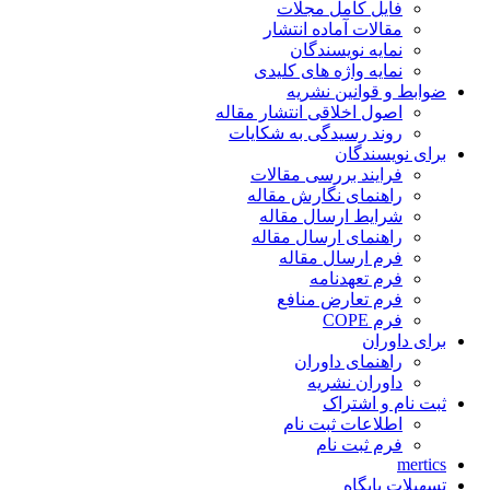
فایل کامل مجلات
مقالات آماده انتشار
نمایه نویسندگان
نمایه واژه های کلیدی
ضوابط و قوانین نشریه
اصول اخلاقی انتشار مقاله
روند رسیدگی به شکایات
برای نویسندگان
فرایند بررسی مقالات
راهنمای نگارش مقاله
شرایط ارسال مقاله
راهنمای ارسال مقاله
فرم ارسال مقاله
فرم تعهدنامه
فرم تعارض منافع
فرم COPE
برای داوران
راهنمای داوران
داوران نشریه
ثبت نام و اشتراک
اطلاعات ثبت نام
فرم ثبت نام
mertics
تسهیلات پایگاه