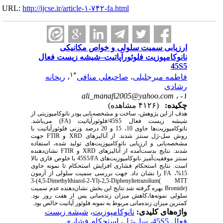
URL:
http://ijcse.ir/article-۱-۷۴۲-fa.html
ارزیابی سمیت سلولی و خواص مکانیکی
نانوکامپوزیت فلوئورآپاتیت–شیشه زیست فعال
45S5
۱
*
فاطمه میرجلیلی
،
صاحبعلی منافی
،
ریحانه
رشادی
ali_manafi2005@yahoo.com
۱- ،
چکیده:
(۴۱۲۶ مشاهده)
هدف از این پژوهش، ساخت و مشخصه‌یابی پودر نانوکامپوزیتی از
شیشه زیست فعال
45S5
/فلوئورآپاتیت (
FA
) می‌باشد.
نانوکامپوزیت‌ها حاوی 10، 15 و 20 درصد وزنی فلوئورآپاتیت با
روش سل-ژل سنتز شدند
.
از آنالیزهای
XRD
و
FTIR
جهت
مشخصه‌یابی و ارزیابی نانوکامپوزیت‌های تولید شده، استفاده
شدند. نتایج بدست‌آمده از آنالیزهای
XRD
و
FTIR
نشان‌دهنده
سنتز موفقیت‌آمیز نانوکامپوزیت‌های
45S5/FA
با خلوص فازی بالا
است. نتایج استحکام فشاری افزایش استحکام تا نمونه حاوی
15%،
FA
را نشان داد. جهت بررسی سمیت سلولی از آزمون
3-(4,5-Dimethylthiazol-2-Yl)-2,5-Diphenyltetrazolium
(
MTT
Bromide)
بهره گرفته شد نتایج این بخش نشان‌دهنده عدم سمیت
سلولی نمونه‌ها،کاهش میزان زنده‌مانی پس از هفت روز بود.
کمترین میزان زنده‌مانی مربوط به نمونه فلوئور آپاتیت خالص بود.
واژه‌های کلیدی:
نانوکامپوزیت
،
شیشه زیست
فعال 45S5
،
سل-ژل
،
استحکام فشاری.