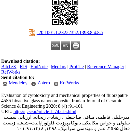
‎ 20.1001.1.23222352.1398.8.4.8.5
Download citation:
BibTeX
|
RIS
|
EndNote
|
Medlars
|
ProCite
|
Reference Manager
|
RefWorks
Send citation to:
Mendeley
Zotero
RefWorks
Evaluation of cytotoxicity and mechanical properties of fluorapatite-
45S5 bioactive glass nanocomposite. Iranian Journal of Ceramic
Science & Engineering 2020; 8 (4) :91-101
URL:
http://ijcse.ir/article-1-742-fa.html
میرجلیلی فاطمه، منافی صاحبعلی، رشادی ریحانه. ارزیابی سمیت
سلولی و خواص مکانیکی نانوکامپوزیت فلوئورآپاتیت–شیشه زیست
فعال ۴۵S۵. علم و مهندسی سرامیک. ۱۳۹۸; ۸ (۴) :۹۱-۱۰۱