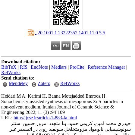
‎ 20.1001.1.23222352.1401.11.0.5.5
Download citation:
BibTeX
|
RIS
|
EndNote
|
Medlars
|
ProCite
|
Reference Manager
|
RefWorks
Send citation to:
Mendeley
Zotero
RefWorks
Heidari M A, Karimi H, Banna Motejadded Emrooz H.
Sonochemisry-assisted synthesis of mesoporous ZnS particles in
non-solvent medium. Iranian Journal of Ceramic Science &
Engineering 2022; 11 (3) :94-109
URL:
http://ijcse.ir/article-1-883-fa.html
حیدری محمد امین، کریمی حمید، بنا متجدد امروز حسین. سنتز
سونوشیمیایی نانومواد مزومتخلخل سولفید روی در اتمسفر غیر
حلال. علم و مهندسی سرامیک. ۱۴۰۱; ۱۱ (۳) :۹۴-۱۰۹