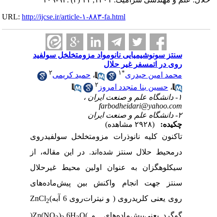
URL:
http://ijcse.ir/article-۱-۸۸۳-fa.html
سنتز سونوشیمیایی نانومواد مزومتخلخل سولفید
روی در اتمسفر غیر حلال
۲
۱
*
محمد امین حیدری
،
حمید کریمی
۲
،
حسین بنا متجدد امروز
۱- دانشگاه علم و صنعت ایران ،
farbodheidari@yahoo.com
۲- دانشگاه علم و صنعت ایران
چکیده:
(۲۹۲۸ مشاهده)
تاکنون کلیه نانوذرات مزومتخلخل سولفید‌روی
درمحیط حلال سنتز شده‌اند. در این مقاله‌، از
سیکلوهگزان به عنوان اولین محیط غیر‌حلال
سنتز جهت انجام واکنش بین پیش‌ماده‌های
روی
یعنی کلرید‌روی
(
و نیترات‌روی 6 آبه
)
ZnCl
2
گوگرد یعنی
پیش‌ماده‌های
و
)
O
.6H
)
Zn(NO
(