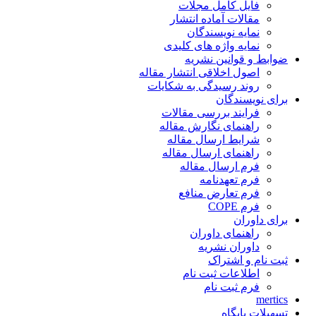
فایل کامل مجلات
مقالات آماده انتشار
نمایه نویسندگان
نمایه واژه های کلیدی
ضوابط و قوانین نشریه
اصول اخلاقی انتشار مقاله
روند رسیدگی به شکایات
برای نویسندگان
فرایند بررسی مقالات
راهنمای نگارش مقاله
شرایط ارسال مقاله
راهنمای ارسال مقاله
فرم ارسال مقاله
فرم تعهدنامه
فرم تعارض منافع
فرم COPE
برای داوران
راهنمای داوران
داوران نشریه
ثبت نام و اشتراک
اطلاعات ثبت نام
فرم ثبت نام
mertics
تسهیلات پایگاه