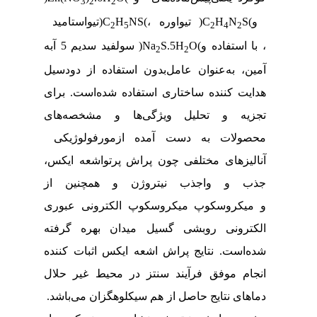
3
2
2
و
)
S
N
H
C
(
تیواوره
،
)
NS
H
C
(
تیواستامید
2
5
2
4
2
، با استفاده و
)
O
S.5H
Na
(
سولفید سدیم 5 آبه
2
2
آمین، به‌عنوان عامل
بدون استفاده از دودسیل
هدایت کننده ساختاری استفاده ‌شده‌است. برای
تجزیه و تحلیل ویژگی‌ها و مشخصه‌های
محصولات به دست آمده از
مورفولوژیکی
آنالیزهای مختلفی چون پراش پرتواشعه ایکس،
جذب و واجذب نیتروژن و همچنین از
و میکروسکوپ
میکروسکوپ الکترونی عبوری
الکترونی روبشی گسیل میدان بهره گرفته
شده‌است. نتایج پراش اشعه ایکس اثبات کننده
انجام موفق فرآیند سنتز در محیط غیر حلال
دماهای
نتایج حاصل از هم
سیکلوهگزان می‌باشد.