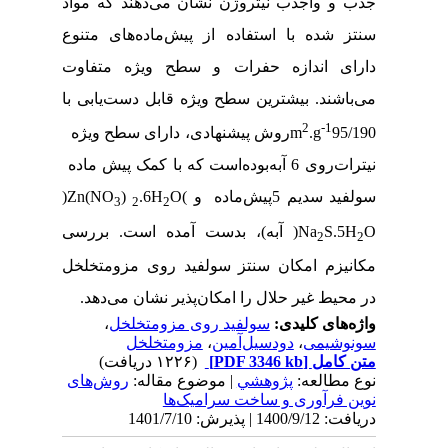
جذب و واجذب نیتروژن نشان می‌دهند که مواد
سنتز ‌شده با استفاده از پیش‌ماده‌های متنوع
دارای اندازه حفرات و سطح ویژه متفاوت
می‌باشند. بیشترین سطح ویژه قابل دست‌یابی با
2
-1
95/190
.g
m
روش پیشنهادی، دارای سطح ویژه
نیترات‌روی 6 آبه
بوده‌است که با کمک پیش ماده‌
سولفید سدیم 5
پیش‌ماده
و
)
O
.6H
)
Zn(NO
(
3
2
2
O
S.5H
Na
(
آبه
)
،
بدست آمده است. بررسی
2
2
مکانیزم امکان سنتز سولفید روی مزومتخلخل
در محیط غیر حلال را امکان‌پذیر نشان می‌دهد.
واژه‌های کلیدی:
سولفید روی مزومتخلخل
،
سونوشیمی
،
دودسیل‌آمین
،
مزومتخلخل
متن کامل
[PDF 3346 kb]
(۱۲۲۶ دریافت)
نوع مطالعه:
پژوهشي
| موضوع مقاله:
روش‌های
نوین فرآوری و ساخت سرامیک‌ها
دریافت: 1400/9/12 | پذیرش: 1401/7/10