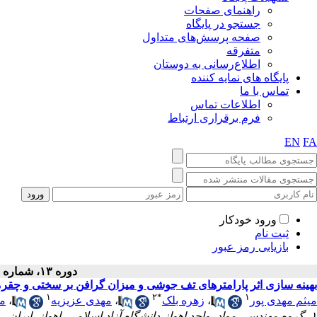
راهنمای صفحات
جستجو در پایگاه
صفحه پرسش‌های متداول
متفرقه
اطلاع‌رسانی به دوستان
پایگاه های نمایه کننده
تماس با ما
اطلاعات تماس
فرم برقراری ارتباط
EN
FA
ورود خودکار
ثبت نام
بازیابی رمز عبور
دوره ۱۳، شماره ۱ - ( ۲-۱۴۰۳ )
بهینه سازی اثر پارامترهای تف جوشی و میزان گرافن بر سختی و چقرمگی شکست کامپوز
۱
۲
*
۱
میثم مهدی پور
،
زهره بلک
،
مهدی عزیزیه
،
م
۱- گروه مهندسی مواد، واحد اهواز،دانشگاه آزاد اسلامی، اهواز، ایران