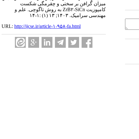
میزان گرافن بر سختی و چقرمگی شکست
کامپوزیت ZrB۲-SiCn به روش تاگوچی. علم و
مهندسی سرامیک. ۱۴۰۳; ۱۳ (۱) :۱-۱۴
URL:
http://ijcse.ir/article-۱-۹۵۸-fa.html