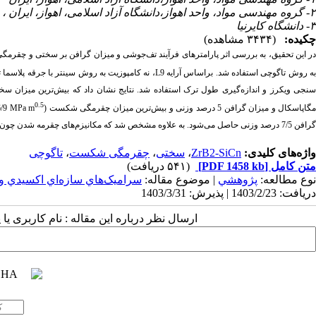
۲- گروه مهندسی مواد، واحد اهواز،دانشگاه آزاد اسلامی، اهواز، ایران ،
۳- دانشگاه کایرنیا
چکیده:
(۳۴۳۴ مشاهده)
ر این تحقیق، به بررسی اثر پارامترهای فرآیند تف‌جوشی و میزان گرافن بر سختی و چق
ه روش تاگوچی استفاده شد. براساس آرایه
L9
، نه کامپوزیت به روش سینتر با جرقه پلا
نجی ویکرز و اندازه‌گیری طول ترک استفاده شد. نتایج نشان داد که بیش‌ترین میزان سخ
0.5
گاپاسکال و میزان گرافن 5 درصد وزنی و بیش‌ترین میزان چقرمگی شکست (
MPa m
گرافن 7/5 درصد وزنی حاصل می‌شود. به علاوه مشخص شد که مکانیزم‌های چقرمه شدن چون شاخه شاخه شدن ترک و انحراف ترک سبب بهبود چقرمگی شکست می‌شوند.
واژه‌های کلیدی:
ZrB2-SiCn
،
سختی
،
چقرمگی شکست
،
تاگوچی
متن کامل
[PDF 1458 kb]
(۵۴۱ دریافت)
نوع مطالعه:
پژوهشي
| موضوع مقاله:
سراميک‌هاي سازه‌اي اكسيدي و
دریافت: 1403/2/23 | پذیرش: 1403/3/31
ارسال نظر درباره این مقاله : نام کاربری ی