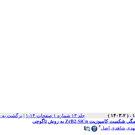
جلد ۱۳ شماره ۱ صفحات ۱۴-۱
|
برگشت به 
یت ZrB2-SiCn به روش تاگوچی
۳
هدی شاهدی اصل