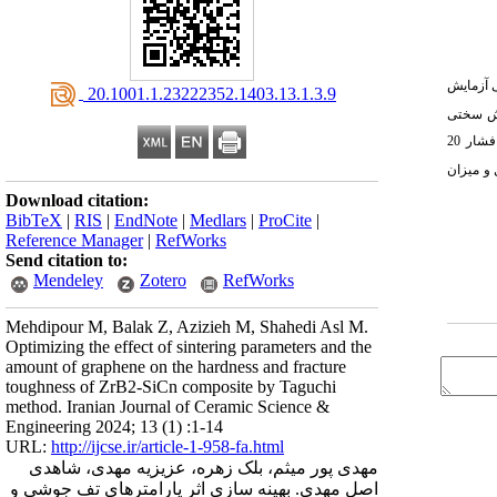
 آزمایش
‎ 20.1001.1.23222352.1403.13.1.3.9
وش سختی
23/3) برای نمونه تف‌جوشی شده در دمای 1900 درجه سانتی‌گراد، زمان 6 دقیقه، فشار 20
، زمان 6 دقیقه، فشار 20 مگاپاسکال و میزان
Download citation:
BibTeX
|
RIS
|
EndNote
|
Medlars
|
ProCite
|
Reference Manager
|
RefWorks
Send citation to:
Mendeley
Zotero
RefWorks
Mehdipour M, Balak Z, Azizieh M, Shahedi Asl M.
Optimizing the effect of sintering parameters and the
amount of graphene on the hardness and fracture
toughness of ZrB2-SiCn composite by Taguchi
method. Iranian Journal of Ceramic Science &
Engineering 2024; 13 (1) :1-14
URL:
http://ijcse.ir/article-1-958-fa.html
مهدی پور میثم، بلک زهره، عزیزیه مهدی، شاهدی
اصل مهدی. بهینه سازی اثر پارامترهای تف جوشی و