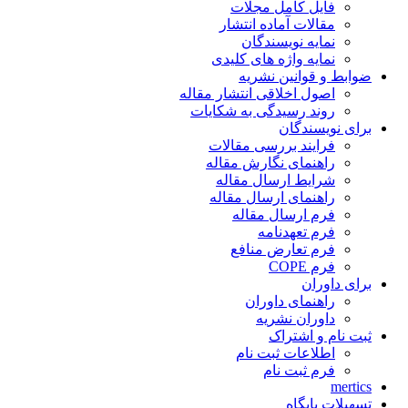
فایل کامل مجلات
مقالات آماده انتشار
نمایه نویسندگان
نمایه واژه های کلیدی
ضوابط و قوانین نشریه
اصول اخلاقی انتشار مقاله
روند رسیدگی به شکایات
برای نویسندگان
فرایند بررسی مقالات
راهنمای نگارش مقاله
شرایط ارسال مقاله
راهنمای ارسال مقاله
فرم ارسال مقاله
فرم تعهدنامه
فرم تعارض منافع
فرم COPE
برای داوران
راهنمای داوران
داوران نشریه
ثبت نام و اشتراک
اطلاعات ثبت نام
فرم ثبت نام
mertics
تسهیلات پایگاه