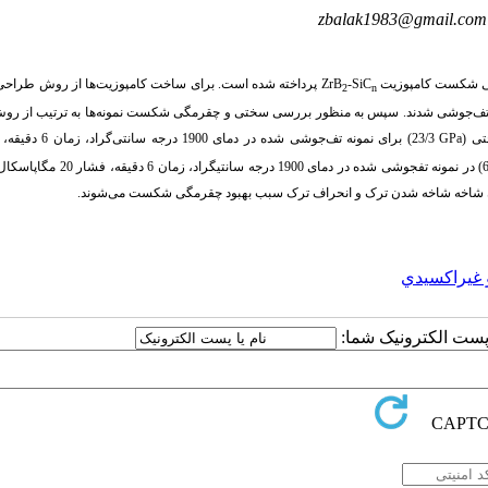
zbalak1983@gmail.com
رمگی شکست کامپوزیت
-SiC
ZrB
پرداخته شده است. برای ساخت کامپوزیت‌ها از روش طراحی
2
n
سما تف‌جوشی شدند. سپس به منظور بررسی سختی و چقرمگی شکست نمونه‌ها به ترتیب از ر
تی (
GPa
6/9) در نمونه تفجوشی شده در دمای 1900 درجه سانتیگراد
 غيراكسيدي
ا پست الکترونیک شما: